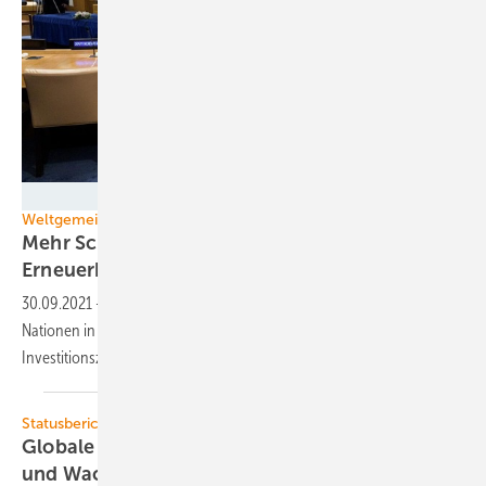
UN Photo/Manuel Elías
Weltgemeinschaft
Mehr Schub für Ausbau von
Erneuerbare-Energien-Anlagen
30.09.2021
-
Ein Seitengipfel beim Klimatreffen der Vereinten
Nationen in der vorletzten Septemberwoche erbrachte
Investitionszusagen für 400 Milliarden
US-Dollar.
Statusbericht Globale Energiewende
Globale Tops und Flops: Von Musterschülern
und
Wackelkandidaten