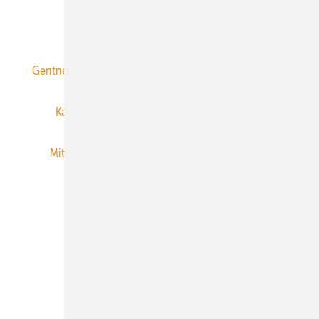
ERNEUERBARE ENERGIEN abonnieren
Gentner Energy Media
Gentner Verlag
Impressum
Karriere bei Gentner
Team
Mediaservice
Mitgliedschaften und Engagement
Newsletter
Privacy Manager
RSS-Feed
Veranstaltungen / Webinare
© 2026 ERNEUERBARE ENERGIEN