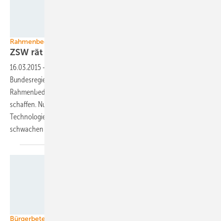
Foto: S.A.G. Solarstrom
Rahmenbedingungen für Solarindustrie
ZSW rät Bundesregierung zum
Umdenken
16.03.2015
-
Das ZSW Baden-Württemberg schlägt der
Bundesregierung in einem aktuellen Bericht vor, sichere
Rahmenbedingungen für Investitionen in die Photovoltaik zu
schaffen. Nur so kann die Diskrepanz zwischen
Technologieführerschaft der deutschen Solarbranche und dem
schwachen Heimatmarkt aufgelöst
werden.
Foto: Velka Botička
Bürgerbeteiligung