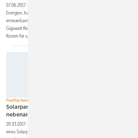
07.06.2017
-
REN21, das europäische Netzwerk für erneuerbare
Energien, hat in seinem jährlichen Bericht zum Status der
erneuerbaren Energien weltweit festgestellt, dass 2016 zusätzlich 161
Gigawatt Regenerativleistung ans Netz gingen. Gleichzeitig sinken die
Kosten für saubere
Energien.
Anumar
Freiflächenanlagen für Gewerbebetriebe
Solarpark liefert Strom fürs Betonwerk
nebenan
20.03.2017
-
Der Projektierer von Solaranlagen Anumar hat einen Teil
eines Solarparks abgetrennt. Über eine Direktleitung liefert dieser Teil