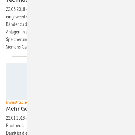
Technologiezentrum in Spanien
ein
22.05.2018
-
Kurz bevor die Gondelfabrik in Cuxhaven offiziell
eingeweiht wird, gab es für Siemens Gamesa auch in Spanien rote
Bänder zu durchschneiden: In Madrid sollen künftig elektrische
Anlagen mit einer Leistung bis zu 10 MW für Wind, Photovoltaik und
Speicherung getestet werden. Mehr als drei Millionen Euro hat
Siemens Gamesa
investiert.
BNEF
Investitionen in Erneuerbare
Mehr Geld in die Photovoltaik
gesteckt
22.01.2018
-
Im vergangenen Jahr wurden weltweit
Photovoltaikanlagen im Wert von 160,8 Milliarden Dollar errichtet.
Damit ist die Nachfrage um 18 Prozent gestiegen – nicht nur in China.