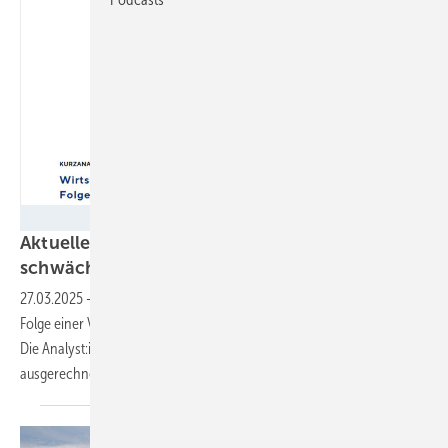
FÖS
Aktuelle Studie: Verschleppte Energiewende
schwächt das
Wirtschaftswachstum
27.03.2025
-
Weniger Investitionen und weniger Jobs: Dies wäre die
Folge einer Verschleppung des Ausbaus der erneuerbaren Energien.
Die Analyst:innen des FÖS haben im Auftrag von Green Planet Energy
ausgerechnet, wie viel Wertschöpfung verloren gehen
würde.