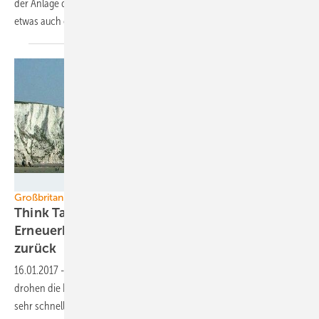
der Anlage direkt Strom für ein Kies- und Betonwerk. In Zukunft soll so
etwas auch ohne Marktprämie wirtschaftlich
sein.
wikimedia commons (CC BY-SA 2.0)
Großbritannien
Think Tank: Investitionen in britische
Erneuerbaren-Projekte gehen 95 Prozent
zurück
16.01.2017
-
Ohne ein Gegensteuern der Regierung in London
drohen die Investitionen in erneuerbare Energien in Großbritannien
sehr schnell massiv einzubrechen. Davor warnt der ebenfalls in