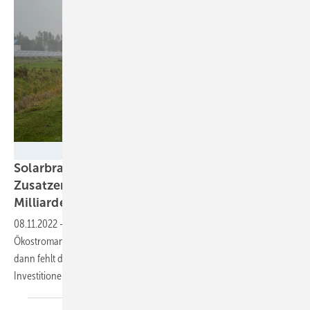
Velka Botička
Solarbranche warnt: Abschöpfung von
Zusatzerlösen gefährdet Investitionen in
Milliardenhöhe
08.11.2022
-
Die Pläne der Bundesregierung, Erlöse aus
Ökostromanlagen einzukassieren, gefährdet die Energiewende. Denn
dann fehlt der Anreiz, in neue Anlagen zu investieren, da diese
Investitionen nicht mehr sicher
sind.