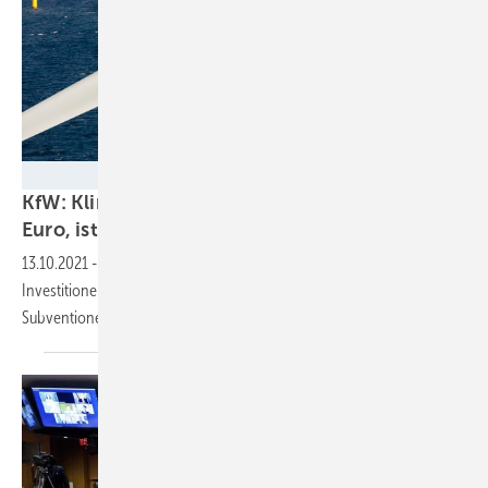
Siemens AG
KfW: Klimaneutralität 2045 kostet 5 Billionen
Euro, ist aber
leistbar
13.10.2021
-
Konsequente Ausrichtung ohnehin erforderlicher
Investitionen auf den Klimaschutz und Abbau klimaschädlicher
Subventionen decken einen Großteil der Summe
ab.