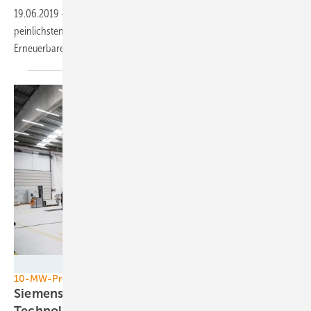
19.06.2019
-
Die zehn schönsten Entwicklungen und die zehn
peinlichsten Pleiten der globalen Energiewende – laut dem globalen
Erneuerbare-Netzwerk Ren
21.
SGRE
10-MW-Prüfstände
Siemens Gamesa weiht neues