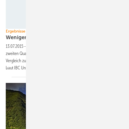
IBC Solar
Ergebnisse des zweiten Quartals
Weniger Investitionen in
Ökostromanlagen
13.07.2015
-
Die Investitionen in Ökostromanlagen weltweit gingen im
zweiten Quartal dieses Jahres um weitere drei Prozent zurück. Im
Vergleich zum Vorjahreszeitraum sanken sie um 18 Prozent. Derweil
baut IBC Ungarns größte
Solaranlage.