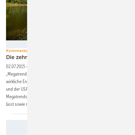
Foto: Studio Lumière OK
Kommentar Erneuerbarenausbau global
Die zehn Megatrends der
Welt-Energiewende
02.07.2015
-
WWF und Lichtblick machen in einer Studie fünf
„Megatrends der globalen Energiewende“ aus. Sie belegen, dass eine
wirkliche Energiewende nach der Pionierzeit unter Führung Europas
und der USA nun auch global eingesetzt hat. Doch es gibt weitere
Megatrends, die eine Weltgemeinschaft am Scheidepunkt erkennen
lässt sowie noch ausstehende
Grundsatzentscheidungen.