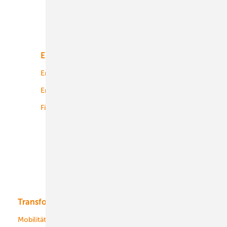
Unsere Themen
Energiemarkt
Technologie
Energierecht
Planung
Energiemärkte weltweit
Logistik
Finanzierung
Betrieb
Onshore-Wind
Offshore-Wind
Solar
Bioenergie
Transformation
Energieversorger
Service
Mobilität
Kommunen