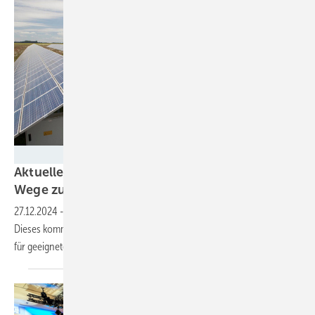
Adrian Arbib/Westmill Solar Co-operative
Aktuelle Studie: Agora Energiewende zeigt
Wege zur Finanzierung der
Energiewende
27.12.2024
-
Für die Energiewende ist noch viel Geld notwendig.
Dieses kommt vor allem durch private Investitionen. Die Politik muss
für geeignete Rahmenbedingungen
sorgen.