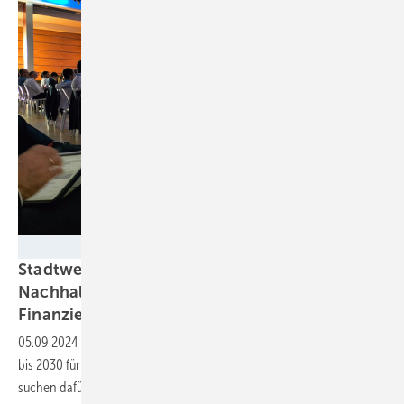
Tilman Weber
Stadtwerke müssen vier Mal mehr in
Nachhaltigkeit investieren – und suchen
Finanzierungswege
05.09.2024
-
Kommunalunternehmen klären in Hannover, woher das
bis 2030 für ihre Energiewende nötige Kapital kommen kann. Sie
suchen dafür auch neue
Partner.