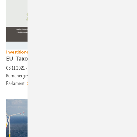
www.schierrieger.de
Investitionen der EU-Kommission
EU-Taxonomie: Grünes Label für
Atomkraft?
03.11.2021
-
Die EU-Kommission will Investitionen in Erdgas und
Kernenergie als nachhaltig gelten lassen. Protest kommt aus dem
Parlament.