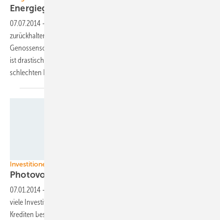
Energiegenossenschaften warten
ab
07.07.2014
-
Die Energiegenossenschaften in Deutschland sind sehr
zurückhaltend mit ihren Investitionen. Auch die Zahl der
Genossenschaften, die derzeit keine weiteren Investitionen planen,
ist drastisch gestiegen. Grund sind die Verunsicherung und die
schlechten
Rahmenbedingungen.
Sempra U.S. Gas amp;amp; Power, LLC
Investitionen
Photovoltaikfinanzierung 2013
gestiegen
07.01.2014
-
Im vergangenen Jahr konnten die Solarunternehmen
viele Investitionsmittel einwerben. Vor allem die Aufnahme von
Krediten bescherte den Firmen viel Geld für die Finanzierung des