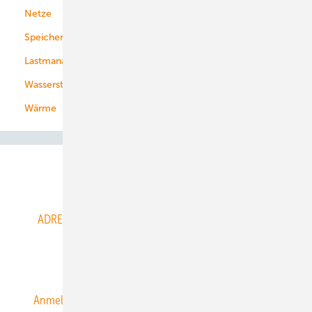
Netze
Stadtwerke
Speicher
Energiekonzerne
Lastmanagement
Wasserstoff
Wärme
Abo- & Leserservice
ADRESSBUCH der WIND- und SOLARENERGIE
AGB
Alle Inhalte chronologisch
Anmelden
Anmeldung & Registrierung
Datenschutz
E-Paper