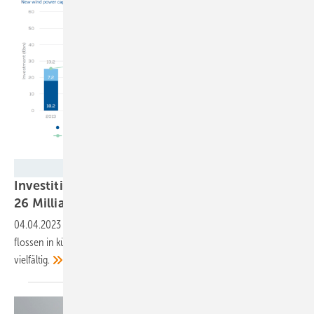
WindEurope
Investitionen in Windenergie sanken 2022 um
26 Milliarden
Euro
04.04.2023
-
So niedrig wie zuletzt 2009: Lediglich 17 Milliarden Euro
flossen in künftige Windenergieprojekte. Die Ursachen sind
vielfältig.