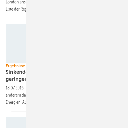
London ansässige Thinktank Green Alliance mit Berufung auf eine
Liste der Regierung zu privaten und öffentlichen
Investitionen.
Wirsol
Ergebnisse des ersten Halbjahres
Sinkende Photovoltaikpreise sorgen für
geringere
Investitionssummen
18.07.2016
-
Die Preise für Solaranlagen gehen weiter zurück. Unter
anderem das sorgt für niedrigere Investitionssummen in erneuerbare
Energien. Aber auch der Zubau ist langsamer
geworden.