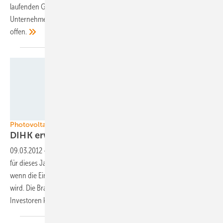
laufenden Geschäftsprozesses. Durch die bessere Bewertung der
Unternehmen allgemein, steht ihnen der Kapitalmarkt wieder
offen.
Foto: Energie- und Umweltzentrum Allgäu
Photovoltaik in Deutschland
DIHK erwartet
Rekordzubau
09.03.2012
-
Der Deutsche Industrie- und Handelskammertag rechnet
für dieses Jahr mit einem Rekordzubau an Photovoltaikanlagen, auch
wenn die Einspeisevergütung im Sinne der Bundesregierung gekürzt
wird. Die Branche hingegen ist mit dem massiven Rückzug von
Investoren
konfrontiert.