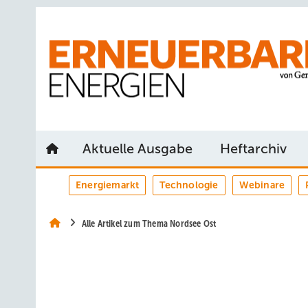
Springe
Springe
Springe
auf
auf
auf
Hauptinhalt
Hauptmenü
SiteSearch
Aktuelle Ausgabe
Heftarchiv
Energiemarkt
Technologie
Webinare
Alle Artikel zum Thema Nordsee Ost