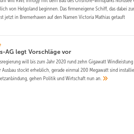
uni will RWE Innogy mit dem Bau des Offshore-Windparks Nordsee 
lich von Helgoland beginnen. Das firmeneigene Schiff, das dabei z
st jetzt in Bremerhaven auf den Namen Victoria Mathias getauft
e
s-AG legt Vorschläge
vor
sregierung will bis zum Jahr 2020 rund zehn Gigawatt Windleistung 
 Ausbau stockt erheblich, gerade einmal 200 Megawatt sind installie
Netzanbindung, gehen Politik und Wirtschaft nun
an.