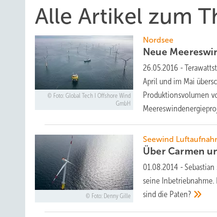
Alle Artikel zum
Nordsee
Neue Meereswin
26.05.2016
-
Terawatts
April und im Mai übers
Produktionsvolumen von
Foto: Global Tech I Offshore Wind
GmbH
Meereswindenergieproje
Seewind Luftaufna
Über Carmen un
01.08.2014
-
Sebastian 
seine Inbetriebnahme.
sind die
Paten?
Foto: Denny Gille