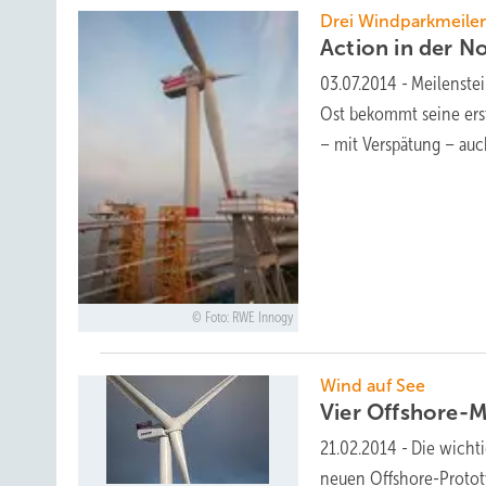
Drei Windparkmeile
Action in der
No
03.07.2014
-
Meilenste
Ost bekommt seine erste
– mit Verspätung – au
Foto: RWE Innogy
Wind auf See
Vier Offshore-M
21.02.2014
-
Die wicht
neuen Offshore-Prototy