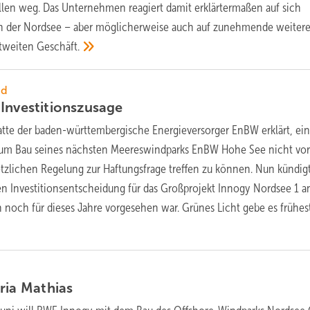
llen weg. Das Unternehmen reagiert damit erklärtermaßen auf sich
in der Nordsee – aber möglicherweise auch auf zunehmende weiter
ltweiten
Geschäft.
nd
t
Investitionszusage
atte der baden-württembergische Energieversorger EnBW erklärt, ei
um Bau seines nächsten Meereswindparks EnBW Hohe See nicht vo
setzlichen Regelung zur Haftungsfrage treffen zu können. Nun kündi
en Investitionsentscheidung für das Großprojekt Innogy Nordsee 1 an
 noch für dieses Jahre vorgesehen war. Grünes Licht gebe es frühes
ria
Mathias