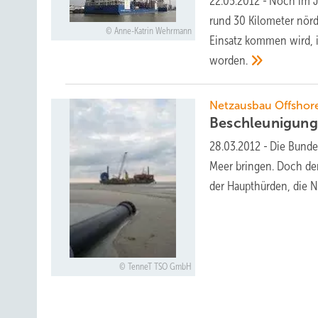
22.05.2012
-
Noch im J
rund 30 Kilometer nörd
Anne-Katrin Wehrmann
Einsatz kommen wird, i
worden.
Netzausbau Offshor
Beschleunigung
28.03.2012
-
Die Bunde
Meer bringen. Doch der
der Haupthürden, die 
TenneT TSO GmbH