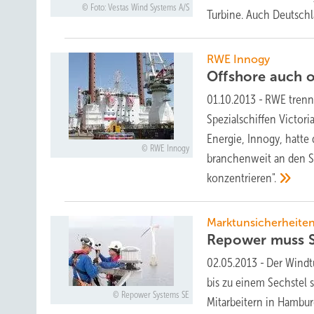
Foto: Vestas Wind Systems A/S
Turbine. Auch Deutsch
RWE Innogy
Offshore auch 
01.10.2013
-
RWE trennt
Spezialschiffen Victori
Energie, Innogy, hatte 
RWE Innogy
branchenweit an den S
konzentrieren".
Marktunsicherheite
Repower muss S
02.05.2013
-
Der Windt
bis zu einem Sechstel
Repower Systems SE
Mitarbeitern in Hambur