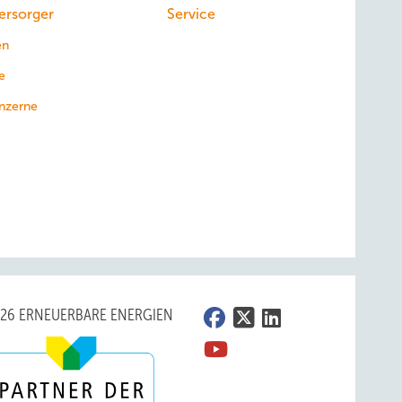
ersorger
Service
en
e
nzerne
026 ERNEUERBARE ENERGIEN