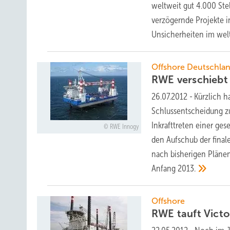
weltweit gut 4.000 Ste
verzögernde Projekte 
Unsicherheiten im we
Offshore Deutschla
RWE verschieb
26.07.2012
-
Kürzlich h
Schlussentscheidung z
Inkrafttreten einer ge
RWE Innogy
den Aufschub der final
nach bisherigen Plänen
Anfang
2013.
Offshore
RWE tauft Victo