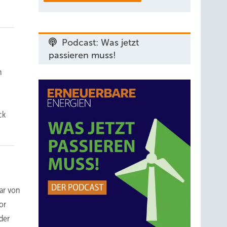
Podcast: Was jetzt
passieren muss!
n
ck
ar von
or
der