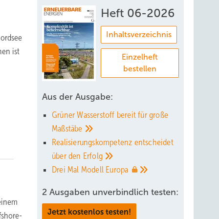
Heft 06-2026
Inhaltsverzeichnis
Nordsee
nen ist
Einzelheft
bestellen
Aus der Ausgabe:
Grüner Wasserstoff bereit für große
Maßstäbe
Realisierungskompetenz entscheidet
über den
Erfolg
Drei Mal Modell
Europa
2 Ausgaben unverbindlich testen:
 einem
Jetzt kostenlos testen!
fshore-