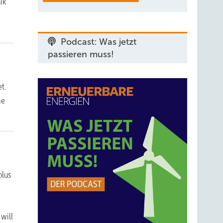
ik
Podcast: Was jetzt
passieren muss!
t.
he
plus
will