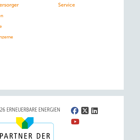
ersorger
Service
en
e
nzerne
026 ERNEUERBARE ENERGIEN