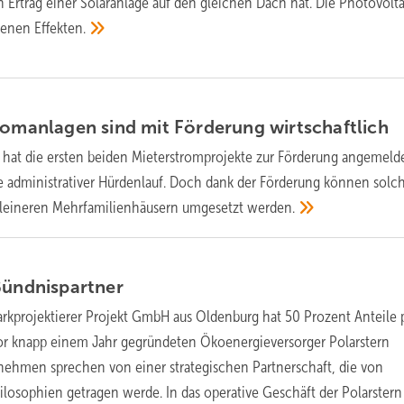
Ertrag einer Solaranlage auf den gleichen Dach hat. Die Photovolta
edenen
Effekten.
tromanlagen sind mit Förderung
wirtschaftlich
 hat die ersten beiden Mieterstromprojekte zur Förderung angemelde
ne administrativer Hürdenlauf. Doch dank der Förderung können solc
 kleineren Mehrfamilienhäusern umgesetzt
werden.
ündnispartner
rkprojektierer Projekt GmbH aus Oldenburg hat 50 Prozent Anteile 
r knapp einem Jahr gegründeten Ökoenergieversorger Polarstern
nehmen sprechen von einer strategischen Partnerschaft, die von
losophien getragen werde. In das operative Geschäft der Polarstern 