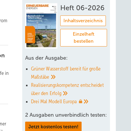
Heft 06-2026
trom
Inhaltsverzeichnis
Einzelheft
bestellen
on
Aus der Ausgabe:
Grüner Wasserstoff bereit für große
fe in
Maßstäbe
Realisierungskompetenz entscheidet
über den
Erfolg
Drei Mal Modell
Europa
2 Ausgaben unverbindlich testen:
iner
Jetzt kostenlos testen!