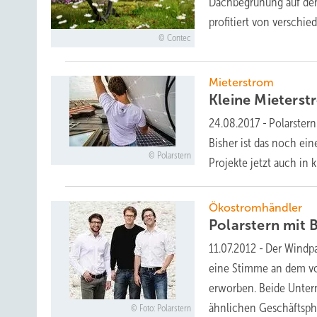
Dachbegrünung auf den 
profitiert von verschi
Contec
Mieterstrom
Kleine Mieters
24.08.2017
-
Polarstern
Bisher ist das noch ei
Polarstern
Projekte jetzt auch in
Ökostromhändler
Polarstern mit
B
11.07.2012
-
Der Windpa
eine Stimme an dem vo
erworben. Beide Unter
ähnlichen Geschäftsphi
Foto: Polarstern