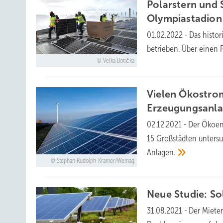
Polarstern und 
Olympiastadion
01.02.2022
-
Das histor
betrieben. Über einen 
Velka Botička
Vielen Ökostrom
Erzeugungsanl
02.12.2021
-
Der Ökoene
15 Großstädten untersu
Anlagen.
Stephan Rudolph-Kramer/Wemag
Neue Studie: S
31.08.2021
-
Der Mieter