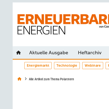
Springe
Springe
Springe
auf
auf
auf
Hauptinhalt
Hauptmenü
SiteSearch
Aktuelle Ausgabe
Heftarchiv
Energiemarkt
Technologie
Webinare
Alle Artikel zum Thema Polarstern