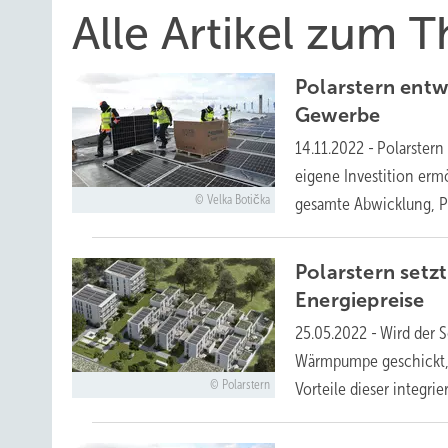
Alle Artikel zum 
Polarstern entw
Gewerbe
14.11.2022
-
Polarstern
eigene Investition er
Velka Botička
gesamte Abwicklung, P
Polarstern setz
Energiepreise
25.05.2022
-
Wird der 
Wärmpumpe geschickt, i
Polarstern
Vorteile dieser integr