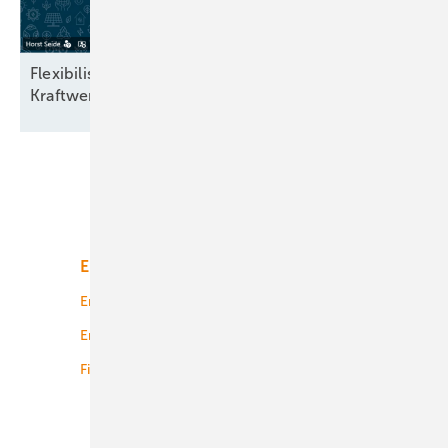
Flexibilisierung von Biogas statt teurer
Kraftwerksneubauten
Unsere Themen
Energiemarkt
Technologie
Energierecht
Planung
Energiemärkte weltweit
Logistik
Finanzierung
Betrieb
Onshore-Wind
Offshore-Wind