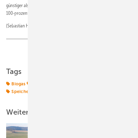
günstiger als das Angebot des einzigen Konkurrenten, der ebenfalls
100-prozentiges Biogas im Portfolio hat.
(Sebastian Hoff)
Teilen
Link kopieren
Tags
Biogas
Energiewende 2.0
Grünstrom
Polarstern
Speicher
Transformation
Weitere Inhalte