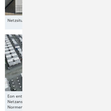
Netz­situation spielt entscheidende
Rolle
Eon entwickelt Standard für flexible
Netzanschlüsse – BVES warnt vor starren
Normen