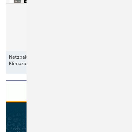
Netzpaket und EEG bremsen den Ausbau –
Klimaziele und hunderttausende Jobs
bedroht!