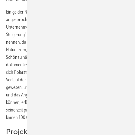
Einige der Neukunden habe speziell dieses internationale Engagement
angesprochen, sagt Polarstern-Pressesprecherin Anna Zipse. Das
Unternehmen verzeichne seit Gründung eine "schöne, stetige
Steigerung" an Kunden. Konkrete Zahlen will man aber vorerst nicht
nennen, da Vergleichszahlen fehlten. Andere Ökoenergiehändler wie
Naturstrom, Greenpeace Energy, Lichtblick und die Elektrizitätswerke
Schönau hätten ihre Pionierphasen ebenfalls nicht statistisch
dokumentiert. Doch die Zahlen seien immerhin so gut gewesen, dass
sich Polarstern den Investor habe aussuchen können, sagt Zipse. Ein
Verkauf der Anteile sei schon bei Unternehmensgründung geplant
gewesen, um mit einem strategischen Partner schneller expandieren
und das Angebot beispielsweise auf andere Länder ausweiten zu
können, erläutert die Firmensprecherin. Das Gründungskapital wurde
seinerzeit privat aufgebracht, vom Bundeswirtschaftsministerium
kamen 100.000 Euro finanzielle Starthilfe.
Projekt GmbH will Ökostromhändler