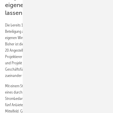
eigenen Windstrom vermarkten
lassen
Die bereits 1993 gegründete Projekt GmbH verspricht sich von der
Beteiligung an der Polarstern, mit Hilfe des Ökostromhändlers den mit
eigenen Windraftanlagen produzierten Strom verkaufen zu können.
Bisher ist die hinter Projekt GmbH stehende Firmengruppe mit ihren
20 Angestellten noch nicht als Anbieter sondern als Direktvermarkter,
Projektierer und Finanzierer aufgetreten. Die neuen Partner Polarstern
und Projekt GmbH beraten derzeit über eine gemeinsame
Geschäftsführung, in der beide Unternehmen auf Augenhöhe
zueinander vertreten sein sollen.
Mit einem Strompreis von 67,88 Euro im Monat für den Verbrauch
eines durchschnittlichen Dreipersonenhaushalts mit einem
Strombedarf von jährlich 3.000 kWh liegt der Polarstern unter den
fünf Anbietern von reinem Ökostrom auf dem deutschen Markt im
Mittelfeld. Gas kostet monatlich 101,69 Euro und ist damit 44 Prozent