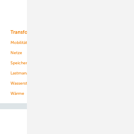
Solar
Bioenergie
Transformation
Energieversorger
Service
Mobilität
Kommunen
Netze
Stadtwerke
Speicher
Energiekonzerne
Lastmanagement
Wasserstoff
Wärme
Abo- & Leserservice