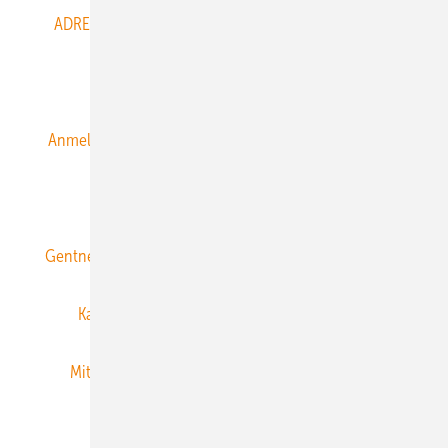
ADRESSBUCH der WIND- und SOLARENERGIE
AGB
Alle Inhalte chronologisch
Anmelden
Anmeldung & Registrierung
Datenschutz
E-Paper
ERNEUERBARE ENERGIEN abonnieren
Gentner Energy Media
Gentner Verlag
Impressum
Karriere bei Gentner
Team
Mediaservice
Mitgliedschaften und Engagement
Newsletter
Privacy Manager
RSS-Feed