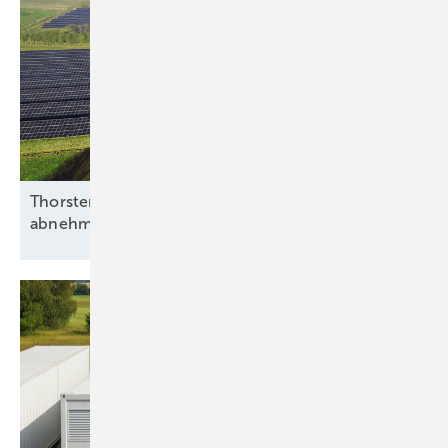
Thorsten Blanke von Belectric: „Solarstrom sicher
abnehmen und kostendeckend
vergüten“