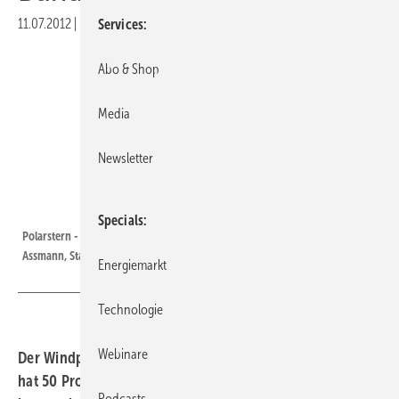
11.07.2012
|
Druckvorschau
Services
Abo & Shop
Media
Newsletter
Foto: Polarstern
Specials
Polarstern - Gründer Assmann, Stadler amp; Henle | Polarstern - Gründer
Assmann, Stadler amp; Henle
Energiemarkt
Technologie
Webinare
Der Windparkprojektierer Projekt GmbH aus Oldenburg
hat 50 Prozent Anteile plus eine Stimme an dem vor
Podcasts