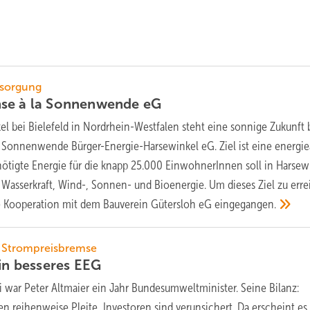
rsorgung
se à la Sonnenwende
eG
el bei Bielefeld in Nordrhein-Westfalen steht eine sonnige Zukunft 
 Sonnenwende Bürger-Energie-Harsewinkel eG. Ziel ist eine energie
benötigte Energie für die knapp 25.000 EinwohnerInnen soll in Harsew
 Wasserkraft, Wind-, Sonnen- und Bioenergie. Um dieses Ziel zu erre
e Kooperation mit dem Bauverein Gütersloh eG
eingegangen.
d Strompreisbremse
ein besseres
EEG
 war Peter Altmaier ein Jahr Bundesumweltminister. Seine Bilanz:
n reihenweise Pleite, Investoren sind verunsichert. Da erscheint e