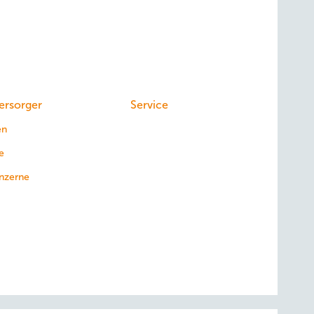
ersorger
Service
en
e
nzerne