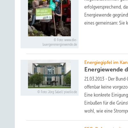
erfolgversprechend, da
Energiewende gegründet
eines gemeinsam: Sie 
Foto: www.die-
buergerenergiewende.de
Energiegipfel im Ka
Energiewende d
21.03.2013
-
Der Bund-L
offenbar keine vorgez
Foto: Jörg Sabel/ pixelio.de
Eine konkrete Einigung
Einbußen für die Grüns
wohl, wie eine Stromp