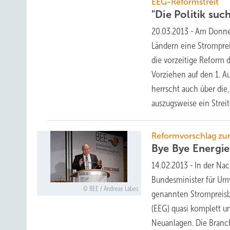
EEG-Reformstreit
"Die Politik suc
20.03.2013
-
Am Donner
Ländern eine Stromprei
die vorzeitige Reform 
Vorziehen auf den 1. Au
herrscht auch über di
auszugsweise ein Stre
Reformvorschlag z
Bye Bye
Energi
14.02.2013
-
In der Nac
Bundesminister für Umw
BEE / Andreas Labes
genannten Strompreisb
(EEG) quasi komplett u
Neuanlagen. Die Branc