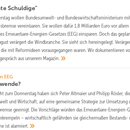
hte
Schuldige"
stag wollen Bundesumwelt- und Bundeswirtschaftsministerium mi
sbremse vereinbaren. Sie wollen dafür 1,8 Milliarden Euro vor allem
des Erneuerbare-Energien-Gesetzes (EEG) einsparen. Doch das gepla
gust verärgert die Windbranche. Sie sieht sich hereingelegt. Verärg
e, die mit Reformideen vorausgegangen waren. Wir dokumentieren v
itgespräch aus unserem
Magazin.
um EEG
ewende?
ht zum Donnerstag haben sich Peter Altmaier und Philipp Rösler, di
elt und Wirtschaft, auf eine gemeinsame Strategie zur Umsetzung 
remse geeinigt. Die Vorschläge würden das Erneuerbare-Energien-G
mkrempeln – wirtschaftlich gefährden sie gleichermaßen Bestands-
he ist
alarmiert.