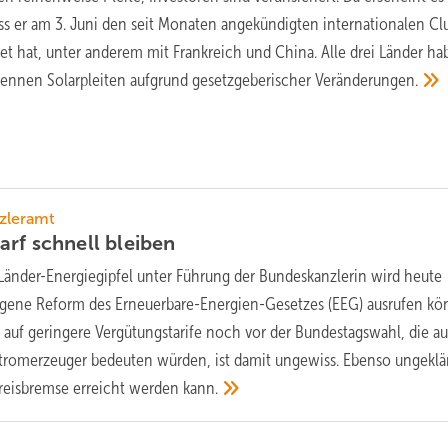
ss er am 3. Juni den seit Monaten angekündigten internationalen Cl
 hat, unter anderem mit Frankreich und China. Alle drei Länder ha
kennen Solarpleiten aufgrund gesetzgeberischer
Veränderungen.
nzleramt
arf schnell
bleiben
änder-Energiegipfel unter Führung der Bundeskanzlerin wird heute
ogene Reform des Erneuerbare-Energien-Gesetzes (EEG) ausrufen kö
 auf geringere Vergütungstarife noch vor der Bundestagswahl, die a
tromerzeuger bedeuten würden, ist damit ungewiss. Ebenso ungeklär
reisbremse erreicht werden
kann.