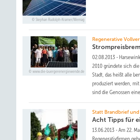
Stephan Rudolph-Kramer/Wemag
Regenerative Vollve
Strompreisbrem
02.08.2013
-
Harsewink
2010 gründete sich die
www.die-buergerenergiewende.de
Stadt, das heißt alle 
produziert werden, mit
sind die Genossen ein
Statt Brandbrief un
Acht Tipps für 
13.06.2013
-
Am 22. Mai
Regenerativfirmen gehe