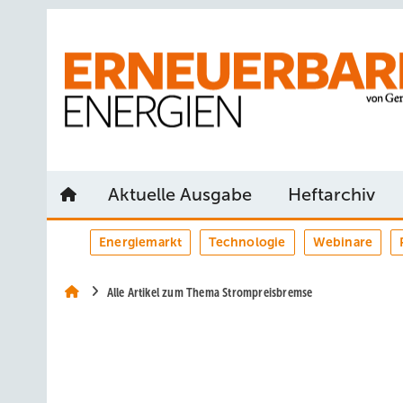
Springe
Springe
Springe
auf
auf
auf
Hauptinhalt
Hauptmenü
SiteSearch
Aktuelle Ausgabe
Heftarchiv
Energiemarkt
Technologie
Webinare
Alle Artikel zum Thema Strompreisbremse