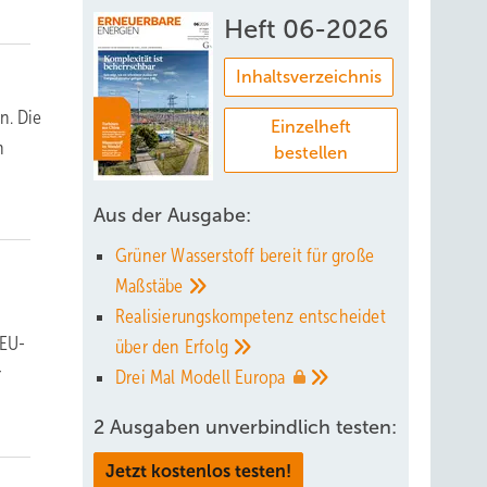
Heft 06-2026
Inhaltsverzeichnis
n. Die
Einzelheft
n
bestellen
Aus der Ausgabe:
Grüner Wasserstoff bereit für große
Maßstäbe
Realisierungskompetenz entscheidet
 EU-
über den
Erfolg
r
Drei Mal Modell
Europa
2 Ausgaben unverbindlich testen:
Jetzt kostenlos testen!