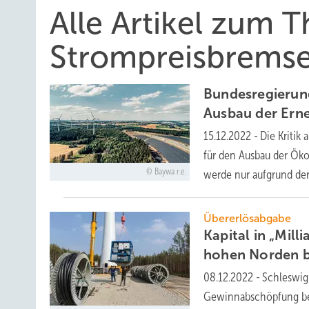
Alle Artikel zum 
Strompreisbrems
Bundesregierung
Ausbau der
Ern
15.12.2022
-
Die Kritik
für den Ausbau der Öko
Baywa r.e.
werde nur aufgrund de
Übererlösabgabe
Kapital in „Mil
hohen Norden
08.12.2022
-
Schleswig
Gewinnabschöpfung be