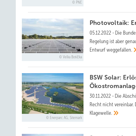
PNE
Photovoltaik: 
05.12.2022
-
Die Bundes
Regelung ist aber gen
Entwurf
weggefallen.
Velka Botička
BSW Solar: Erl
Ökostromanlage
30.11.2022
-
Die Abschö
Recht nicht vereinbar.
Klagewelle.
Enerparc AG, Sitemark