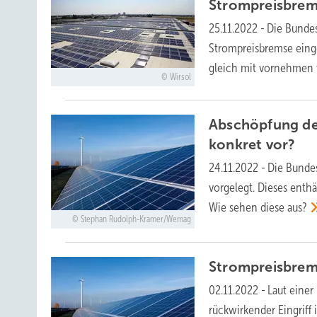
Strompreisbrem
25.11.2022
-
Die Bundes
Strompreisbremse eing
gleich mit vornehmen
Wirsol
Abschöpfung de
konkret
vor?
24.11.2022
-
Die Bundes
vorgelegt. Dieses ent
Wie sehen diese
aus?
Stephan Rudolph-Kramer/Wemag
Strompreisbrem
02.11.2022
-
Laut einer
rückwirkender Eingriff 