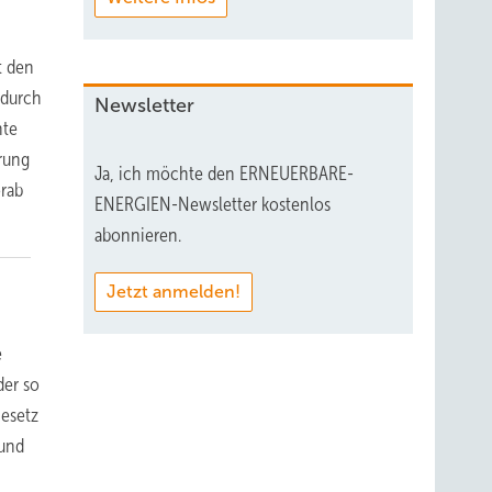
t den
 durch
Newsletter
nte
erung
Ja, ich möchte den ERNEUERBARE-
orab
ENERGIEN-Newsletter kostenlos
abonnieren.
Jetzt anmelden!
e
der so
esetz
 und