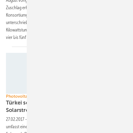
August vorigen Jahres in der ersten Auktion in der Türkei den
Zuschlag erhalten. Jetzt teilte Siemens mit, dass die drei Partner im
Konsortiumgemeinsam ein PPA (Power Purchase Agreement)
unterschrieben haben. Damit gilt die Vergütung von 3,48 US-Cent pro
Kilowattstunde über 15 Jahre nach Inbetriebnahme der geplanten
vier bis fünf
Windparks.
Kaco New Energy
Photovoltaikauktionen
Türkei schreibt ein Gigawatt
Solarstromleistung
aus
27.02.2017
-
Die Türkei will ein Solarenergiezentrum aufbauen. Dieses
umfasst eine Modulfabrik, ein Forschungszentrum und einen riesigen