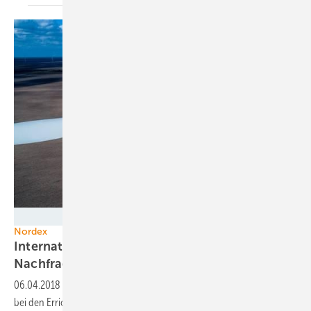
Nordex
Nordex
Internationale Aufträge gleichen deutsches
Nachfrageloch
aus
06.04.2018
-
Der Drittplatzierte unter den Windturbinenherstellern
bei den Errichtungen neuer Anlagen-Parks in Deutschland gleicht die