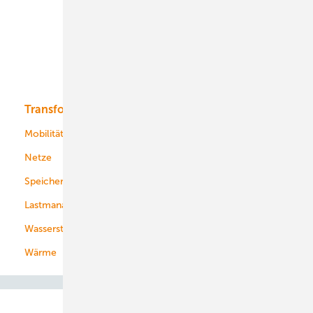
Onshore-Wind
Offshore-Wind
Solar
Bioenergie
Transformation
Energieversorger
Service
Mobilität
Kommunen
Netze
Stadtwerke
Speicher
Energiekonzerne
Lastmanagement
Wasserstoff
Wärme