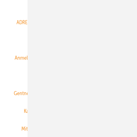
Abo- & Leserservice
ADRESSBUCH der WIND- und SOLARENERGIE
AGB
Alle Inhalte chronologisch
Anmelden
Anmeldung & Registrierung
Datenschutz
E-Paper
ERNEUERBARE ENERGIEN abonnieren
Gentner Energy Media
Gentner Verlag
Impressum
Karriere bei Gentner
Team
Mediaservice
Mitgliedschaften und Engagement
Newsletter