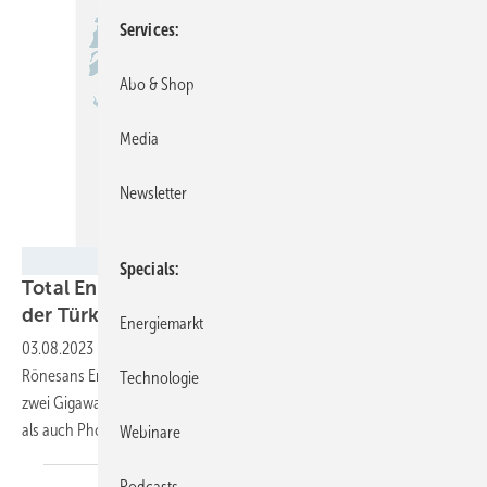
Services
Abo & Shop
Media
Newsletter
Total Energies
Specials
Total Energies steigt in den Ökostrommarkt in
der Türkei
ein
Energiemarkt
03.08.2023
-
Total Energies beteiligt sich am Anlagenbetreiber
Rönesans Enerji. Gemeinsam wollen die beiden Unternehmen fast
Technologie
zwei Gigawatt Anlagenleistung bis 2028 aufbauen – sowohl Windkraft
als auch Photovoltaik und
Speicher.
Webinare
Podcasts