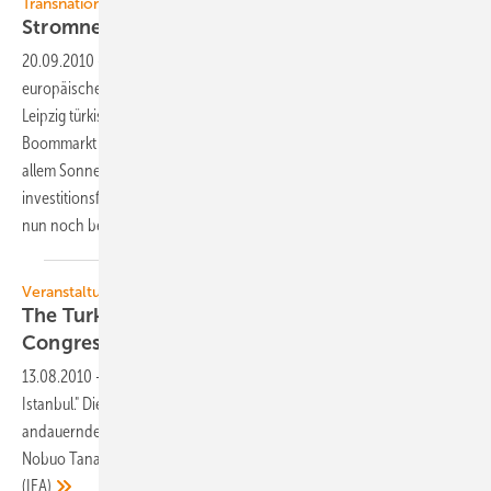
Transnationale Netze
Stromnetze: Türkei und Europa
verbunden
20.09.2010
-
Seit Samstag, dem 18.09.2010 ist das Stromnetz mit dem
europäischen Netz verbunden. Damit kann an der Strombörse in
Leipzig türkischer Strom ein- und verkauft werden. Die Türkei gilt als
Boommarkt in Bezug auf Erneuerbare Energien. Genug Wind und vor
allem Sonne ist vorhanden. Internationale Investoren schätzen das
investitionsfreundliche Klima und die guten Zukunftsaussichten, die
nun noch besser geworden
sind.
Veranstaltung
The Turkish International Renewable Energy
Congress
13.08.2010
-
Großer Kongress zum Thema Erneuerbare Energien in
Istanbul." Die Türkei wird den schnellsten und am längsten
andauernden Bedarf an Energie im ganzen IEA-Raum haben" erklärte
Nobuo Tanaka, Exekutiv-Direktor der International Energy Agency
(IEA)