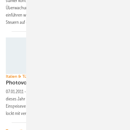
stärker kontrollieren will. Jeder Hersteller muss ein sogenanntes
Überwachungsdokument vorlegen, wenn er Module in die Türkei
einführen will. Hat der dieses Dokument nicht, werden empfindliche
Steuern auf die Ware
fällig.
Phönix Solar AG
Italien & Türkei
Photovoltaik im Süden
boomt
07.01.2011
-
Italien verdreifacht 2010 seine Photovoltaikleistung. Für
dieses Jahr erwarten Marktforscher trotz drastisch sinkender
Einspeisevergütung einen Zubau von fast vier Gigawatt. Die Türkei
lockt mit verbesserter Förderung von erneuerbaren
Energien.