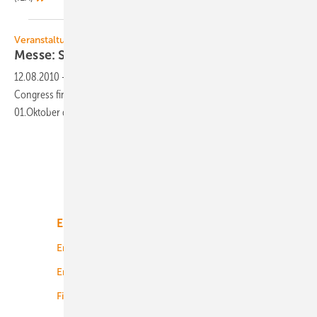
Veranstaltung
Messe: Solar Turkey in
Istanbul
12.08.2010
-
Im Rahmen des Turkish International Renewable Energy
Congress findet im türkischen Istanbul vom 30. September bis zum
01.Oktober die Solarenergiemesse Solar Turkey
statt.
Unsere Themen
Energiemarkt
Technologie
Energierecht
Planung
Energiemärkte weltweit
Logistik
Finanzierung
Betrieb