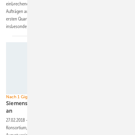
einbrechende Nachfrage aus Deutschland mit internationalen
Aufträgen aus. So meldete Nordex jetzt Neuaufträge alleine aus dem
ersten Quartal von einem Gigawatt – aus drei amerikanischen und
insbesondere drei europäischen
Ländern.
Siemens Gamesa
Nach 1 Gigawatt Zuschlag
Siemens' Türkei-Projekte nehmen erste Formen
an
27.02.2018
-
Für insgesamt ein Gigawatt Windleistung hat ein
Konsortium, an dem unter anderen Siemens Gamesa beteiligt ist, im