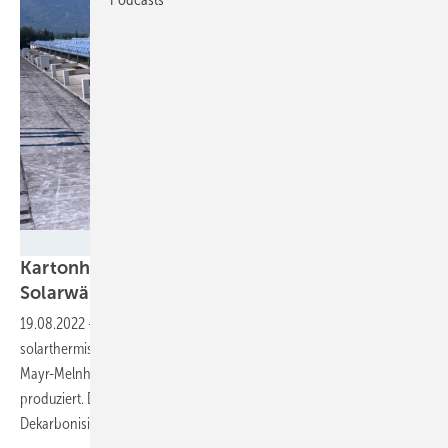
Soliterm
Kartonhersteller heizt und kühlt mit
Solarwärme
19.08.2022
-
In der Türkei hat Soliterm eine konzentrierende
solarthermische Anlage errichtet, mit der der Verpackungshersteller
Mayr-Melnhof den größte Teil der benötigten Wärme und Kälte
produziert. Die Technologie ist noch jung, kann aber viel zur
Dekarbonisierung in der Industrie
beitragen.