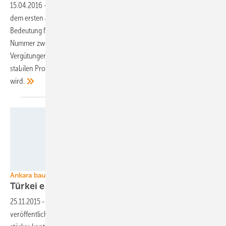
15.04.2016
-
Mit drei neuen Aufträgen über 45 Megawatt (MW) aus
dem ersten Jahresquartal untermauert die Türkei ihre wachsende
Bedeutung für Nordex. Der Windturbinenhersteller dürfte gerade zur
Nummer zwei auf dem Markt aufsteigen, der wegen akzeptabler
Vergütungen, hohem Energiebedarf und einem bislang politisch
stabilen Pro-Windkraft-Klima für immer mehr Hersteller wichtig
wird.
Enerparc
Ankara baut erste Handelsschranken auf
Türkei erfasst
Modulimporte
25.11.2015
-
Das türkische Handelsministerium hat eine Verordnung
veröffentlicht, mit der sie die Einfuhr von Solarmodulen ins Land