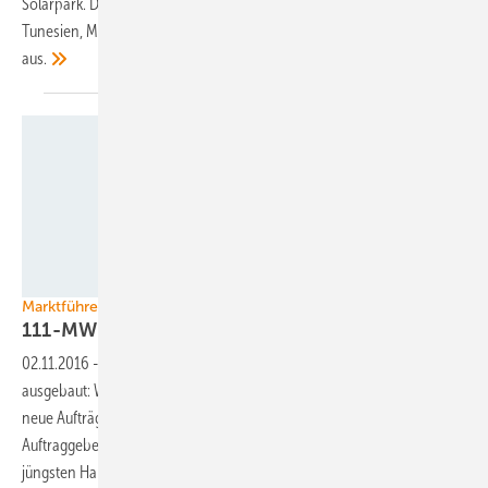
Solarpark. Die Ausschreibung läuft bereits. Auch Armenien, Sambia,
Tunesien, Mexiko und Bolivien schreiben weitere Photovoltaikanlage
aus.
Nordex
Marktführerschaft
111-MW-Auftrag für Nordex in der
Türkei
02.11.2016
-
Die Nordex-Gruppe hat ihre Position in der Türkei
ausgebaut: Wie der Hersteller mitteilte, erhielt das Unternehmen drei
neue Aufträge über insgesamt 37 Anlagen vom Typ N117/3000.
Auftraggeber ist die Eksim-Gruppe. Insgesamt hat Nordex laut dem
jüngsten Halbjahresbericht der Turkish Wind Energy Association vom