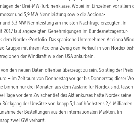
Anlagen der Drei-MW-Turbinenklasse. Wobei im Einzelnen vor allem 
hmesser und 3,9 MW Nennleistung sowie die Acciona-
 und 3,3 MW Nennleistung am meisten Nachfrage erzeugten. In
it 2017 laut angezeigten Genehmigungen im Bundesnetzagentur-
aus dem Nordex-Portfolio. Das spanische Unternehmen Acciona Win
rdex-Gruppe mit ihrem Acciona-Zweig den Verkauf in von Nordex bis
sregionen der Windkraft wie den USA ankurbeln.
von den neuen Daten offenbar überzeugt zu sein. So stieg der Preis
Euro – im Zeitraum von Donnerstag voriger bis Donnerstag dieser W
e binnen nur drei Monaten aus dem Ausland für Nordex sind, lassen
 Tage vor dem Zwischentief des Aktienkurses hatte Nordex seine
en Rückgang der Umsätze von knapp 3,1 auf höchstens 2,4 Milliarden
 Zunahme der Bestellungen aus den internationalen Märkten. Im
napp zwei GW verharrt.