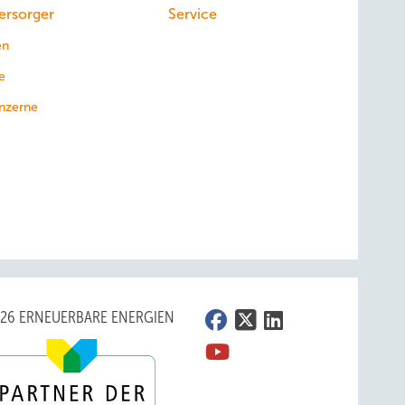
ersorger
Service
en
e
nzerne
026 ERNEUERBARE ENERGIEN