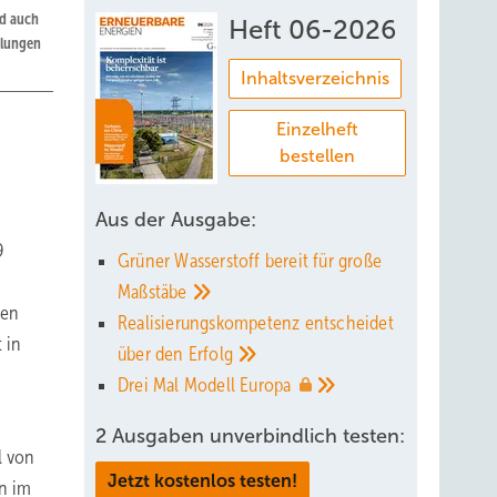
nd auch
Heft 06-2026
llungen
Inhaltsverzeichnis
Einzelheft
bestellen
Aus der Ausgabe:
9
Grüner Wasserstoff bereit für große
Maßstäbe
ben
Realisierungskompetenz entscheidet
 in
über den
Erfolg
Drei Mal Modell
Europa
2 Ausgaben unverbindlich testen:
l von
Jetzt kostenlos testen!
en im