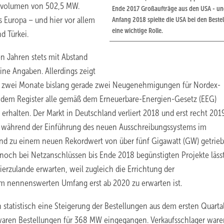
gsvolumen von 502,5 MW.
Ende 2017 Großaufträge aus den USA - u
 Europa – und hier vor allem
Anfang 2018 spielte die USA bei den Beste
eine wichtige Rolle.
d Türkei.
n Jahren stets mit Abstand
ne Angaben. Allerdings zeigt
ten zwei Monate bislang gerade zwei Neugenehmigungen für Nordex-
n dem Register alle gemäß dem Erneuerbare-Energien-Gesetz (EEG)
rhalten. Der Markt in Deutschland verliert 2018 und erst recht 201
 während der Einführung des neuen Ausschreibungssystems im
and zu einem neuen Rekordwert von über fünf Gigawatt (GW) getrie
noch bei Netzanschlüssen bis Ende 2018 begünstigten Projekte lässt
ierzulande erwarten, weil zugleich die Errichtung der
im nennenswerten Umfang erst ab 2020 zu erwarten ist.
statistisch eine Steigerung der Bestellungen aus dem ersten Quarta
 waren Bestellungen für 368 MW eingegangen. Verkaufsschlager war