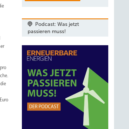
die
Podcast: Was jetzt
passieren muss!
d
her
 pro
oche.
 die
 Euro