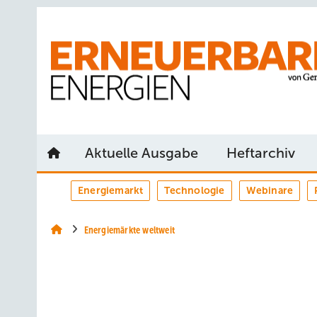
Springe
Springe
Springe
auf
auf
auf
Hauptinhalt
Hauptmenü
SiteSearch
Aktuelle Ausgabe
Heftarchiv
Energiemarkt
Technologie
Webinare
Energiemärkte weltweit