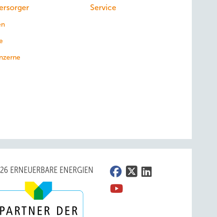
ersorger
Service
en
e
nzerne
026 ERNEUERBARE ENERGIEN