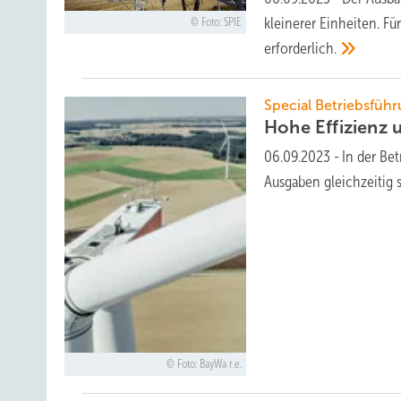
kleinerer Einheiten. Fü
Foto: SPIE
erforderlich.
Special Betriebsfüh
Hohe ­Effizienz
06.09.2023
-
In der Be
Ausgaben gleichzeitig
Foto: BayWa r.e.