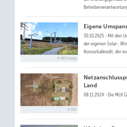
Betreiberverantwortun
Eigene Umspan
30.10.2025
-
Mit den U
der eigenen Solar-, Wi
Konsortialkredit, der v
ABO Energy
Netzanschlussp
Land
08.11.2024
-
Die MLK G
MLK