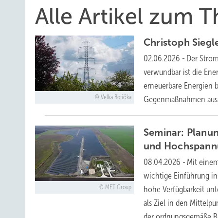
Alle Artikel zum
Christoph Siegl
02.06.2026
-
Der Strom
verwundbar ist die Ener
erneuerbare Energien be
Velka Botička
Gegenmaßnahmen au
Seminar: Planu
und
Hochspann
08.04.2026
-
Mit einem
wichtige Einführung in
MET Group
hohe Verfügbarkeit un
als Ziel in den Mittel
der ordnungsgemäße Be