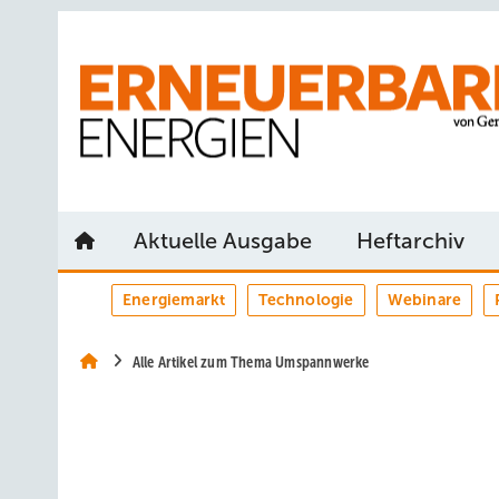
Springe
Springe
Springe
auf
auf
auf
Hauptinhalt
Hauptmenü
SiteSearch
Aktuelle Ausgabe
Heftarchiv
Energiemarkt
Technologie
Webinare
Alle Artikel zum Thema Umspannwerke