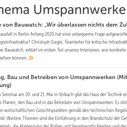
 Thema Umspannwerke
e von Bauwatch: „Wir überlassen nichts dem
Zuf
ausfall in Berlin Anfang 2025 hat eine unbequeme Frage aufgeworf
gieinfrastruktur? Christoph Siegle, Teamleiter für kritische Infrastruk
i Bauwatch, erklärt im ersten Teil unseres Interviews, wie konkrete
ssehen
können.
ng, Bau und Betreiben von Umspannwerken (Mit
ung)
 Seminar am 20. und 21. Mai in Volkach gibt das Haus der Technik e
s Planen, den Bau und in das Betreiben von Umspannwerken. Es stel
ter wirtschaftlichen Gesichtspunkten gemäß den technischen Rege
punkt. Weitere Themen sind die Einführung in den Brandschutz der G
trieb, die Abgrenzung der Rollen und Verantwortlichkeiten und die