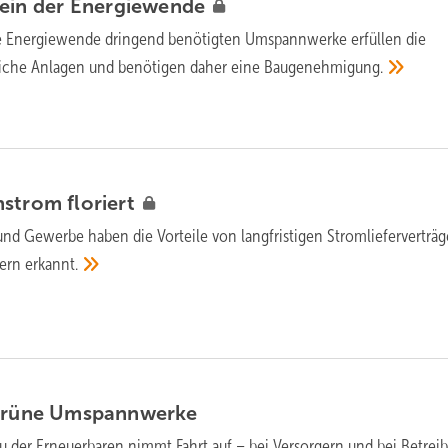
ein der
Energiewende
ie Energiewende dringend benötigten Umspannwerke erfüllen die
iche Anlagen und benötigen daher eine
Baugenehmigung.
ünstrom
floriert
 und Gewerbe haben die Vorteile von langfristigen Stromlieferverträ
bern
erkannt.
grüne
Umspannwerke
u der Erneuerbaren nimmt Fahrt auf – bei Versorgern und bei Betrei