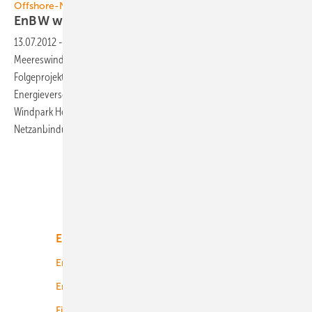
Offshore-Netzanschluss
EnBW warnt vor neuen
Verzögerungen
13.07.2012
-
Gut ein Jahr nach der Inbetriebnahme des Ostsee-
Meereswindparks EnBW Baltic 1 und kurz vor Baubeginn des
Folgeprojekts EnBW Baltic 2 wollte der baden-württembergische
Energieversorger auch die Investitionsentscheidung für Nordsee-
Windpark Hohe See treffen. Die aktuellen Probleme bei der
Netzanbindung lassen die Verantwortlichen allerdings
zögern.
Unsere Themen
Energiemarkt
Technologie
Energierecht
Planung
Energiemärkte weltweit
Logistik
Finanzierung
Betrieb