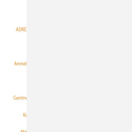
Abo- & Leserservice
ADRESSBUCH der WIND- und SOLARENERGIE
AGB
Alle Inhalte chronologisch
Anmelden
Anmeldung & Registrierung
Datenschutz
E-Paper
ERNEUERBARE ENERGIEN abonnieren
Gentner Energy Media
Gentner Verlag
Impressum
Karriere bei Gentner
Team
Mediaservice
Mitgliedschaften und Engagement
Newsletter