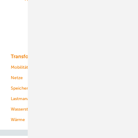
Onshore-Wind
Offshore-Wind
Solar
Bioenergie
Transformation
Energieversorger
Service
Mobilität
Kommunen
Netze
Stadtwerke
Speicher
Energiekonzerne
Lastmanagement
Wasserstoff
Wärme