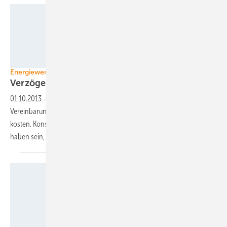
Foto: Bundesrat / Peter Wilke
Energiewende
Verzögerung kostet viel
Geld
01.10.2013
-
Verzögerungen bei der Energiewende und bei
Vereinbarungen über den weltweiten Klimaschutz werden viel Geld
kosten. Konsequentes Handeln wird zwar auch nicht zum Nulltarif zu
haben sein, aber immerhin viel
billiger.
EnBW