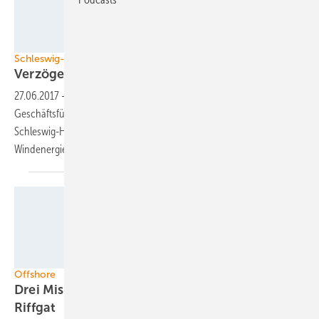
Foto: windcomm / Clorius
Schleswig-Holstein
Verzögerungen im Windausbau
befürchtet
27.06.2017
-
Verzögerungen im Windenergie-Ausbau befürchtet der
Geschäftsführer des Windindustrie-Branchenvereins Windcomm
Schleswig-Holstein, Sascha Wiesner, falls das Planungsverfahren für
Windenergie-Eignungsflächen neu aufgerollt
wird.
TenneT Offshore
Offshore
Drei Missverständnisse um den Windpark
Riffgat