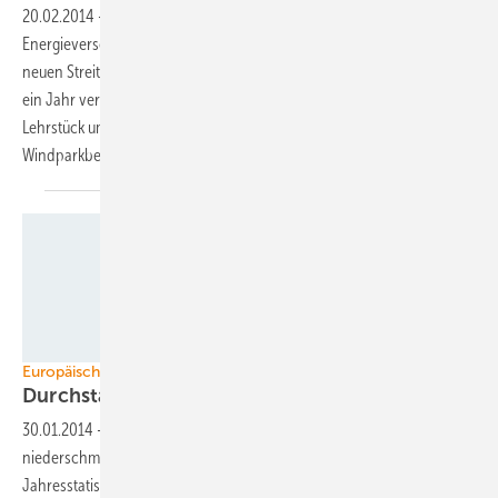
20.02.2014
-
Der Offshore-Windpark Riffgat des Oldenburger
Energieversorgers EWE beginnt die Einspeisung – und schon gibt es
neuen Streit darum, wer für die angefallenen Zusatzkosten für das um
ein Jahr verzögerte Projekt verantwortlich ist. Der Streit ist ein
Lehrstück um die Fallstricke, die sich im Zusammenspiel von Netz- und
Windparkbetreibern
spannen.
Siemens
Europäischer Offshore-Ausbau
Durchstart mit angezogener
Handbremse
30.01.2014
-
Vieles wie gehabt, eine Überraschung und eine
niederschmetternde Prognose – Zusammenfassung der EWEA-
Jahresstatistik 2013 zu den europäischen
Offshore-Installationen.