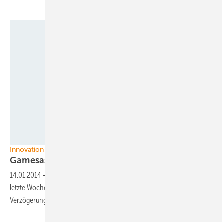
Gamesa
Innovation
Gamesas erste G114-2.0 MW Turbine
läuft
14.01.2014
-
Die neue Binnenlandturbine mit dem 114-Meter-Rotor ist
letzte Woche in Alaiz (Spanien) ans Netz gegangen – mit leichter
Verzögerung. Angekündigt ist sie seit knapp zwei
Jahren.