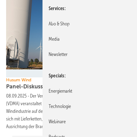
Services
Abo & Shop
Media
Newsletter
kelvn - stock.adobe.com
Specials
Husum Wind
Panel-Diskussionen: Wie bleibt die Windindustrie
Energiemarkt
08.09.2025
-
Der Verband Deutscher Maschinen- und Anlagenbau
(VDMA) veranstaltet drei Expertenpanels zu aktuellen Themen der
Technologie
Windindustrie auf der Husum Wind. Die Diskussionsrunden befassen
sich mit Lieferketten, Hybridkraftwerken und der strategischen
Webinare
Ausrichtung der
Branche.
Podcasts