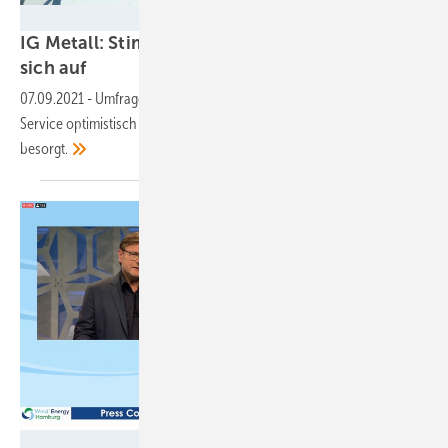
ENERTRAG
IG Metall: Stimmung in der Windindustrie hellt
sich
auf
07.09.2021
-
Umfrage unter Betriebsräten zeigt jedoch: Während der
Service optimistisch in die Zukunft schaut, sind die Zulieferer eher
besorgt.
wind energy hamburg