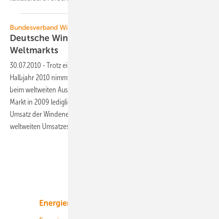
Bundesverband WindEnergie
Deutsche Windindustrie nutzt die Chancen des
Weltmarkts
30.07.2010
-
Trotz eines leicht rückläufigen Heimatmarkts im ersten
Halbjahr 2010 nimmt die deutsche Windindustrie eine Spitzenstellung
beim weltweiten Ausbau der Windenergie ein. Während der deutsche
Markt in 2009 lediglich 6 % des Weltmarkts ausmachte, betrug der
Umsatz der Windenergieanlagenhersteller in Deutschland 17,5 % des
weltweiten Umsatzes. Dabei betrug die Exportquote 75
%.
Unsere Themen
Energiemarkt
Technologie