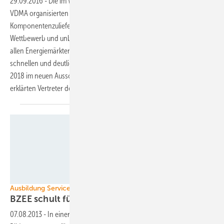
29.09.2016
-
Die im Windkraftsektor des Maschinenbauverbands
VDMA organisierten deutschen Turbinenhersteller und
Komponentenzulieferer fordern einen freieren internationalen
Wettbewerb und unbeschränkten Zugang für Windstromerzeuger zu
allen Energiemärkten. Dass die Windkraft im fairen Wettbewerb zu
schnellen und deutlichen Preissenkungen fähig sei, werde sich schon
2018 im neuen Ausschreibungssystem in Deutschland zeigen,
erklärten Vertreter des VDMA nun in
Hamburg.
BZEE
Ausbildung Servicetechniker
BZEE schult für
Südafrika
07.08.2013
-
In einer dreimonatigen Schulung hat das