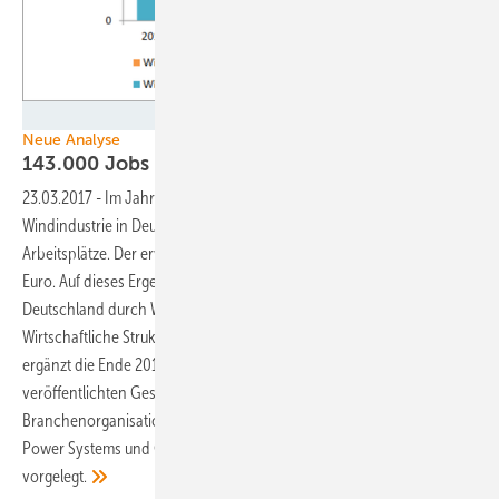
GWS
Neue Analyse
143.000 Jobs in der
Windindustrie
23.03.2017
-
Im Jahr 2015 zählte die Onshore- und Offshore-
Windindustrie in Deutschland insgesamt 143.000 direkte und indirekte
Arbeitsplätze. Der erwirtschaftete Umsatz lag indes bei 13 Milliarden
Euro. Auf dieses Ergebnis kam die Analyse „Beschäftigung in
Deutschland durch Windindustrie“, die die Gesellschaft für
Wirtschaftliche Strukturforschung (GWS) durchführte. Die Analyse
ergänzt die Ende 2016 durch das Bundeswirtschaftsministerium
veröffentlichten Gesamtzahlen und wurde nun von den drei
Branchenorganisationen Bundesverband WindEnergie (BWE), VDMA
Power Systems und Offshore-Wind-Industrie-Allianz (OWIA)
vorgelegt.