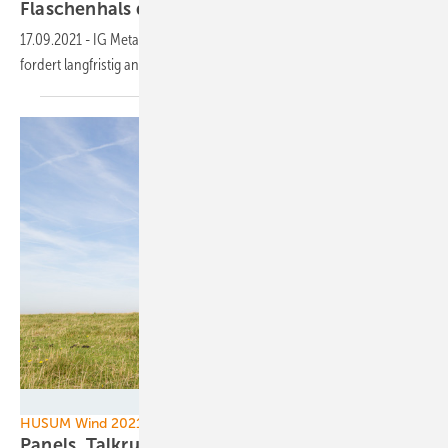
Flaschenhals der
Energiewende?
17.09.2021
-
IG Metall präsentiert Studie auf der Husum Wind und
fordert langfristig angelegte
Arbeitsmarktstrategie
Kruwt - stock.adobe.com
HUSUM Wind 2021
Panels, Talkrunden, Empfänge – wichtige