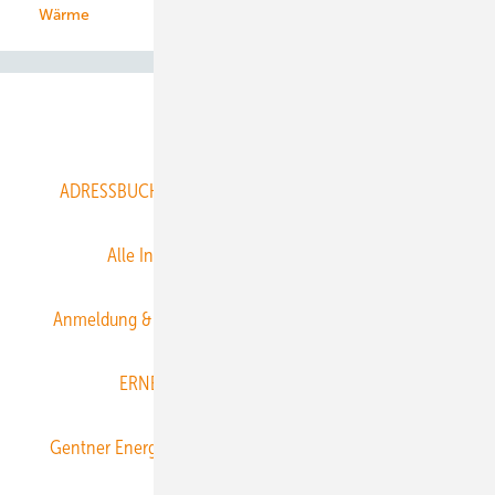
Wärme
Abo- & Leserservice
ADRESSBUCH der WIND- und SOLARENERGIE
AGB
Alle Inhalte chronologisch
Anmelden
Anmeldung & Registrierung
Datenschutz
E-Paper
ERNEUERBARE ENERGIEN abonnieren
Gentner Energy Media
Gentner Verlag
Impressum