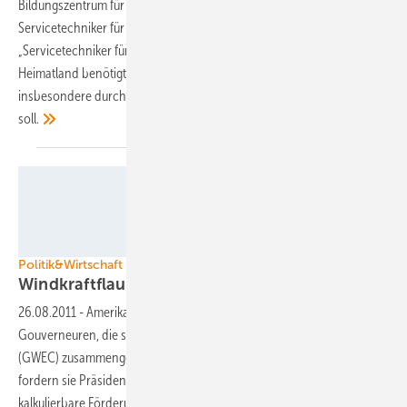
Bildungszentrum für Erneuerbare Energien (BZEE) in Husum erstmals
Servicetechniker für Südafrika ausgebildet. Die elf fertigen
„Servicetechniker für Windenergieanlagen“ werden dringend in ihrem
Heimatland benötigt, da hier die Nutzung fossiler Brennstoffe
insbesondere durch die Nutzung von Windenergie abgelöst werden
soll.
Foto: Vestas
Politik&Wirtschaft / USA
Windkraftflaute: Brandbrief an
Obama
26.08.2011
-
Amerikas Windindustrie erfährt Unterstützung von 24
Gouverneuren, die sich in der Gouvernor’s Wind Energy Coalition
(GWEC) zusammengeschlossen haben. In einem gemeinsamen Brief
fordern sie Präsident Barack Obama auf, sich für eine langfristig
kalkulierbare Förderung stark zu
machen.