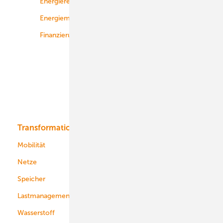
Energierecht
Planung
Energiemärkte weltweit
Logistik
Finanzierung
Betrieb
Onshore-Wind
Offshore-Wind
Solar
Bioenergie
Transformation
Energieversorger
Service
Mobilität
Kommunen
Netze
Stadtwerke
Speicher
Energiekonzerne
Lastmanagement
Wasserstoff