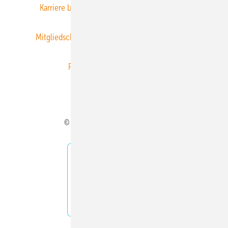
Karriere bei Gentner
Team
Mediaservice
Mitgliedschaften und Engagement
Newsletter
Privacy Manager
RSS-Feed
Veranstaltungen / Webinare
© 2026 ERNEUERBARE ENERGIEN