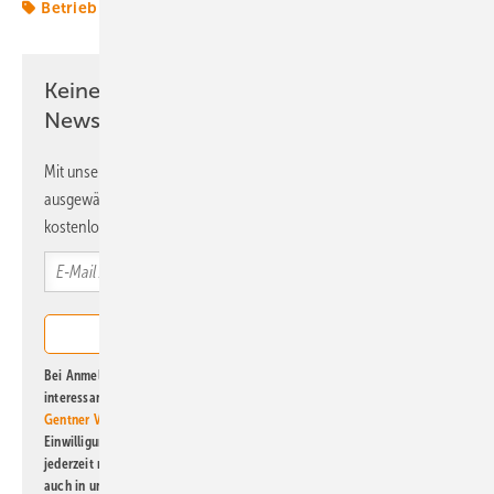
Betrieb
Inspektion
Keine Zeit? Kein Problem mit dem ERE
Newsletter!
Mit unserem Newsletter erhalten Sie regelmäßig von uns
ausgewählte Informationen und Neuigkeiten, gebündelt und
kostenlos direkt ins Postfach.
Bei Anmeldung zu diesem Newsletter bin ich damit einverstanden, über
interessante Verlags- und Online-Angebote
der Marken der Alfons W.
Gentner Verlag GmbH & Co. KG
informiert zu werden. Diese
Einwilligung kann ich jederzeit widerrufen und eine Abmeldung ist
jederzeit möglich. Informationen zum Umgang mit Daten finden Sie
auch in unserer
Datenschutzerklärung
.