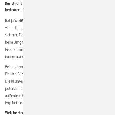
Künstliche Intelligenz spielt bei Ihnen eine große Rolle. Was
bedeutet das genau?
Katja Weißbach:
Künstliche Intelligenz erleichtert allgemein in
vielen Fällen die Arbeit. Es macht unser System effizienter und
sicherer. Der Mensch ist selbstverständlich weiterhin unverzichtbar
beim Umgang mit jedweder Technologie und gibt ihr durch das
Programmieren und
zum Trainieren die eigene Note. Eine KI ist
immer nur so gut wie ihre Trainer.
Bei uns kommt die KI natürlich in verschiedenen Bereichen zum
Einsatz. Beispielsweise bei der Auswertung von Schadensbildern.
Die KI unterstützt Experten bei der Analyse, indem sie Hinweise auf
potenzielle Schäden gibt. Während des Fluges passt die KI
außerdem Parameter wie Fokus und Helligkeit an, um optimale
Ergebnisse zu erzielen.
Welche Herausforderungen sehen Sie noch bei der Anerkennung