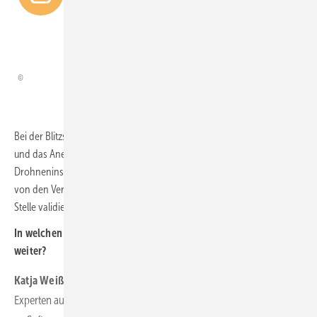
Bundesverbands Windenergie
gibt eine Richtlinie vor, an der sich
Sachverständige orientieren.
Bei der Blitzschutzmessung wurde durch die Arbeitsrichtlinie 2021
und das Anerkennen alternativer Prüfverfahren die
Drohneninspektion bereits akzeptiert. Wir haben also Ergebnisse die
von den Versicherern anerkannt werden und von der akkreditierten
Stelle validiert und verifiziert worden sind.
In welchen Unternehmensbereichen entwickeln Sie sich aktuell
weiter?
Katja Weißbach:
Wir investieren sehr viel in Expertinnen und
Experten aus aller Welt und haben ein großes internationales Team