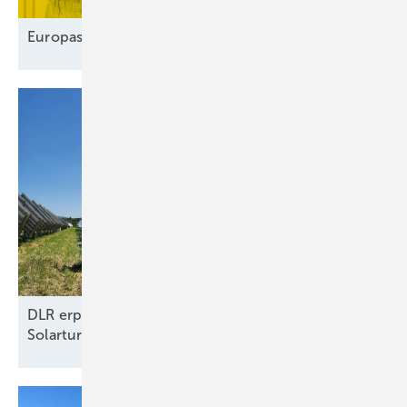
Europas Solarindustrie vor dem
Comeback?
DLR erprobt Konzept für autonomen Betrieb von
Solarturmkraftwerken