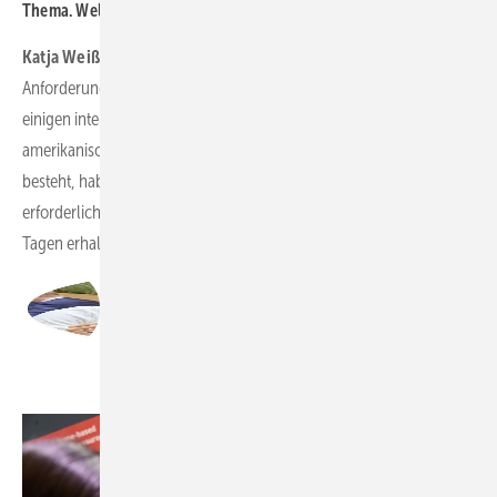
Thema. Welche internationalen Märkte steuern Sie an?
Katja Weißbach:
Um einen Überblick über das Potenzial und die
Anforderungen zu bekommen,
waren wir in diesem Jahr bereits auf
einigen internationalen Messen unterwegs. Da auf dem
amerikanischen Markt großes Interesse an der Blitzschutzmessung
besteht, haben wir an der Zertifizierung des Systems nach den
erforderlichen US-Standards gearbeitet und diese vor wenigen
Tagen erhalten.
Katja Weißbach,
Head of Sales, Topseven
Foto: TOPSeven / Georg Wendt