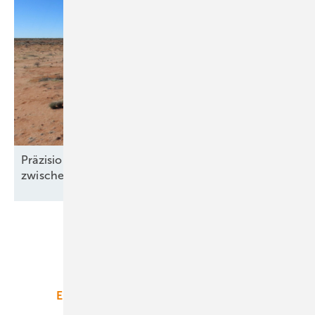
Präzision und Komplexität: Windgutachten
zwischen Klimawandel und
Windklau
Unsere Themen
Energiemarkt
Technologie