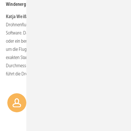
Windenergieanlagen mit Ihrem System?
Katja Weißbach:
Die Flugroutenberechnung für den autonomen
Drohnenflug basiert auf einer Georeferenzierungs- und Web3D-
Software. Das bedeutet, es wird entweder ein 3D-Modell erstellt
oder ein bereits existierendes aus unserer Datenbank verwendet,
um die Flugroute vorzuberechnen. Die Drohne erkennt so den
exakten Start- und Landepunkt, die jeweilige Nabenhöhe, sowie den
Durchmesser des Rotors. Nach einem kurzen Kalibrierungsflug
führt die Drohne die Inspektion vollständig autonom durch.
Die Flugroutenberechnung
basiert auf
einer Georeferenzierungs- und
Web3D-Software.