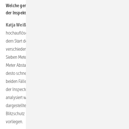
Welche genauen Daten und Informationen bekomme ich nach
der Inspektion?
Katja Weißbach:
Bei der visuellen Inspektion liefert unsere
hochauflösende 61-Megapixel-Kamera detailliertes Bildmaterial. Vor
dem Start der Inspektion kann seit kurzem zwischen zwei
verschiedenen Auflösungen oder Distanzen gewählt werden:
Sieben Meter Abstand zum Blatt für 3,6 Pixel pro Millimeter oder 10
Meter Abstand für 1,6 Pixel pro Millimeter. Je weiter die Distanz,
desto schneller ist der jeweilige Flug. Die Qualität der Bilder ist in
beiden Fällen herausragend. Im Anschluss kann das Bildmaterial in
der Inspector-Software mit zahlreichen Tools benutzerfreundlich
analysiert werden.
Bei der Blitzschutzmessung erhalten wir grafisch
dargestellte Kurven. Mit diesen kann festgestellt werden, wo der
Blitzschutz unterbrochen ist, oder ob sonstige Beeinträchtigungen
vorliegen.