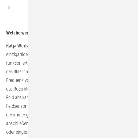
Welche weiteren Funktionen kommen hierbei zum Einsatz?
Katja Weißbach:
Weltweit stark nachgefragt wird unsere
einzigartige, sehr benutzerfreundliche Blitzschutzmessung. Diese
funktioniert komplett kontaktlos. Hierzu wird ein Signalgenerator an
das Blitzschutzkabel in der Rotorblattwurzel angeklemmt und eine
Frequenz von 13,56 Megahertz in das Kabel induziert, Somit wird
das Rotorblatt quasi zu einer Antenne, die wiederum ein elektrisches
Feld abstrahlt. Der als Payload an der Drohne angebrachte
Feldsensor misst dieses Feld während des autonomen Fluges mit
der immer gleichen Distanz. In der Analysesoftware kann
anschließend festgestellt werden, ob der Blitzschutz unterbrochen
oder eingeschränkt ist und die Position exakt lokalisieren.