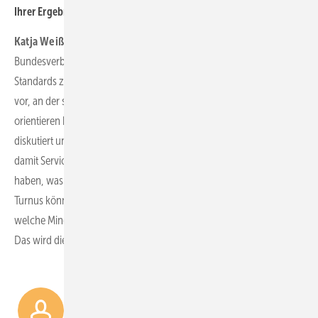
Ihrer Ergebnisse?
Katja Weißbach:
Bei der Inspektion im deutschen Markt ist der
Bundesverband Windenergie federführend, wenn es darum geht,
Standards zu setzen. Der Sachverständigenbeirat gibt eine Richtlinie
vor, an der sich die Sachverständigen und die Serviceunternehmen
orientieren können. Dabei ist das Thema Drohne natürlich heiß
diskutiert und dort wird es hoffentlich bald eine Guideline geben,
damit Serviceunternehmen und deren Kunden hier eine Sicherheit
haben, was bei der Drohneninspektion zu beachten ist. In welchem
Turnus können Anlagen mit der Drohne inspiziert werden, oder
welche Mindestanforderungen gibt es an die Qualität der Daten?
Das wird die Akzeptanz weiter steigern.
Der Sachverständigenrat des