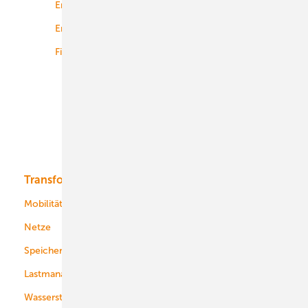
Energierecht
Planung
Energiemärkte weltweit
Logistik
Finanzierung
Betrieb
Onshore-Wind
Offshore-Wind
Solar
Bioenergie
Transformation
Energieversorger
Service
Mobilität
Kommunen
Netze
Stadtwerke
Speicher
Energiekonzerne
Lastmanagement
Wasserstoff