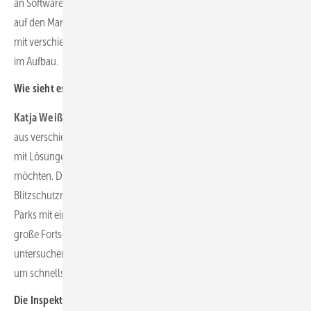
an Software- und Hardware-Entwicklern, um innovative Produkte
auf den Markt zu bringen. Aktuell befindet sich ein eigenes Testfeld
mit verschiedenen Rotorblättern im bayrischen Oberpfaffenhofen
im Aufbau.
Wie sieht es mit dem technologischen Fortschritt aus?
Katja Weißbach:
Uns erreichen viele Anforderungen und Wünsche
aus verschiedenen internationalen Märkten und Industrien, die wir
mit Lösungen für autonome Drohneninspektionen unterstützen
möchten. Dazu gehört neben dem Onshore-Wind und der
Blitzschutzmessung die Drohneninspektion von Freiflächen-PV-
Parks mit einem autonomen Flug. Ein weiterer Bereich, in dem wir
große Fortschritte machen, ist der Offshore-Wind-Bereich. Hier
untersuchen und entwickeln wir aktuell den bestmöglichen Ansatz,
um schnellstmöglich eine Lösung auf den Markt zu bringen.
Die Inspektion von Windenergieanlagen ist kein rein deutsches