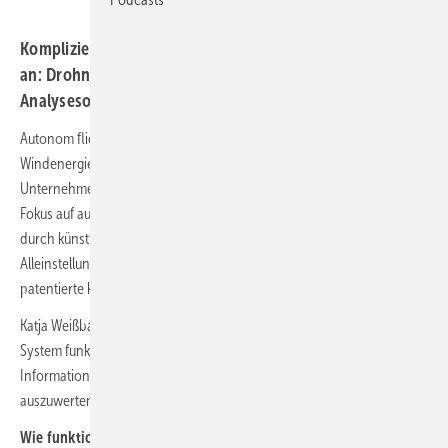
Komplizierte Inspektionen gehören der Vergangenheit
an: Drohnen mit autonomer Navigations- und
Analysesoftware sind die Lösung.
Autonom fliegende Drohnen verändern die Inspektion von
Windenergieanlagen grundlegend. Das deutsche Hightech-
Unternehmen Topseven entwickelt Drohnentechnologie mit dem
Fokus auf autonomer Navigations- und Analysesoftware gestützt
durch künstliche Intelligenz. Das Herzstück und
Alleinstellungsmerkmal der Topseven-Technologie ist die weltweit
patentierte kontaktlose Blitzschutzmessung.
Katja Weißbach ist Head of Sales bei Topseven. Sie erklärt, wie das
System funktioniert und wie künstliche Intelligenz dabei hilft,
Informationen und Daten über Windenergieanlagen zu sammeln und
auszuwerten.
Wie funktioniert die autonome Inspektion von Onshore-