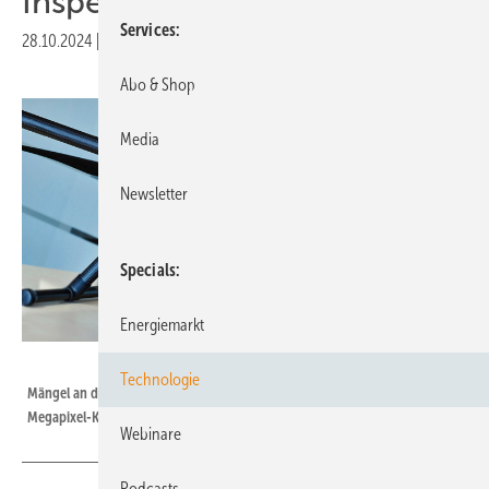
Inspektionen
Services
28.10.2024
|
Veröffentlicht in
Ausgabe 09-2024
|
Druckvorschau
Abo & Shop
Media
Newsletter
Specials
Energiemarkt
Foto: TOPseven / Esther Neuman
Technologie
Mängel an der Windenergieanlage nimmt die Drohne mit der 61-
Megapixel-Kamera auf.
Webinare
Podcasts