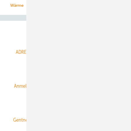
Wärme
Abo- & Leserservice
ADRESSBUCH der WIND- und SOLARENERGIE
AGB
Alle Inhalte chronologisch
Anmelden
Anmeldung & Registrierung
Datenschutz
E-Paper
ERNEUERBARE ENERGIEN abonnieren
Gentner Energy Media
Gentner Verlag
Impressum