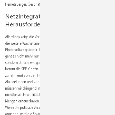
Hemetsberger, Geschäftsführerin von Solarpower Europe.
Netzintegration wird neue
Herausforderung
Allerdings zeige die Verlangsamung des Wachstums im Jahr 2025 und
die weitere Wachstumsdelle im Jahr 2026, dass sich die Welt für die
Photovoltaik geändert habe. „Beim weiteren Ausbau der Solarenergie
geht es nicht mehr nur darum, mehr Kapazität bereitzustellen,
sondern darum, wie gut diese in das System integriert werden kann“,
betont die SPE-Chefin. „In immer mehr Märkten ist der weitere Ausbau
zunehmend von den Herausforderungen der Systemintegration, von
Abregelungen und von negativen Strompreisen begleitet. Deshalb
müssen wir dringend in Netze, Batteriespeicher und andere
nichtfossile Flexibilitätslösungen investieren, um die steigenden
Mengen erneuerbaren Stroms in unsere Netze integrieren zu können.
Wenn die politisch Verantwortlichen diese Herausforderungen
angehen, wird die Solarenergie weiterhin die Energiewende anführen