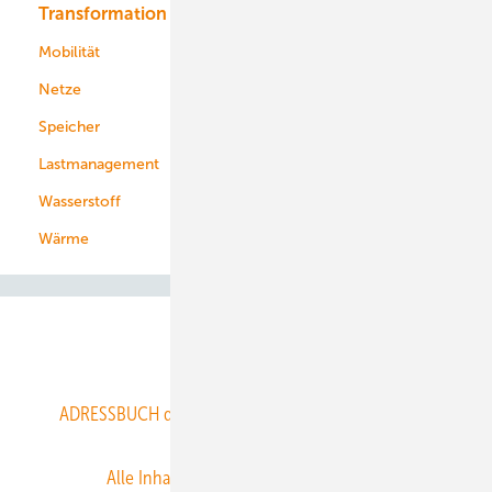
Transformation
Energieversorger
Service
Mobilität
Kommunen
Netze
Stadtwerke
Speicher
Energiekonzerne
Lastmanagement
Wasserstoff
Wärme
Abo- & Leserservice
ADRESSBUCH der WIND- und SOLARENERGIE
AGB
Alle Inhalte chronologisch
Anmelden