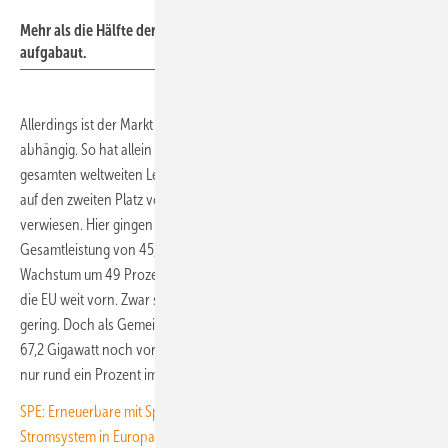
Mehr als die Hälfte der neuen Solarstromleistung wurde in China
aufgabaut.
Allerdings ist der Markt auch von einigen wenigen großen Märkten
abhängig. So hat allein China mit 382 Gigawatt rund 57 Prozent der
gesamten weltweiten Leistung zugebaut. Gleichzeitig hat sich Indien
auf den zweiten Platz vorgeschoben und die USA auf Platz drei
verwiesen. Hier gingen 2025 Photovoltaikanlagen mit einer
Gesamtleistung von 45,7 Gigawatt neu in Betrieb. Das ist ein
Wachstum um 49 Prozent im Vergleich zum Vorjahr. Allerdings ist auch
die EU weit vorn. Zwar sind die Installationen auf den Einzelmärkten
gering. Doch als Gemeinschaft liegen die 27 EU-Mitgliedsstaaten mit
67,2 Gigawatt noch vor Indien. Allerdings betrug hier das Wachstum
nur rund ein Prozent im Vergleich zu 2024.
SPE: Erneuerbare mit Speichern halbieren Betriebskosten fürs
Stromsystem in Europa