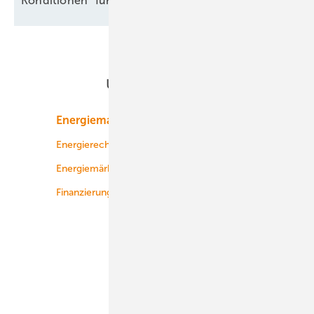
Konditionen“ für alte
Seewindparks
Unsere Themen
Energiemarkt
Technologie
Energierecht
Planung
Energiemärkte weltweit
Logistik
Finanzierung
Betrieb
Onshore-Wind
Offshore-Wind
Solar
Bioenergie