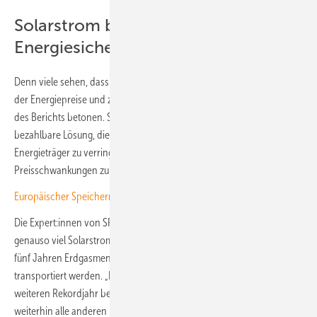
Solarstrom bedeutet
Energiesicherheit
Denn viele sehen, dass Solarstrom auch ein Beitrag zur Stabilisierung
der Energiepreise und zur Energiesicherheit ist, wie die Autor:innen
des Berichts betonen. Schließlich bietet sie eine heimische und
bezahlbare Lösung, die Abhängigkeit von Importen fossiler
Energieträger zu verringern und damit die Wirtschaft vor
Preisschwankungen zu sichern.
Europäischer Speichermarkt wächst weiter
Die Expert:innen von SPE betonen, dass im Jahr 2025 weltweit
genauso viel Solarstrom erzeugt wurde, wie mit der Verstromung von
fünf Jahren Erdgasmengen, die durch die Straße von Hormus
transportiert werden. „Das solare Zeitalter ist fest etabliert. Mit einem
weiteren Rekordjahr beim Zubau 2025 übertrifft die Solarenergie
weiterhin alle anderen Energietechnologien“, betont Walburga