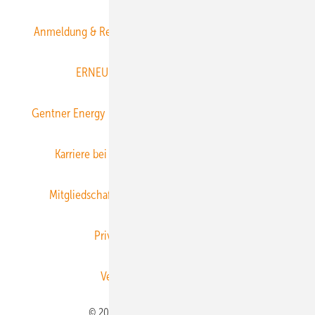
Anmeldung & Registrierung
Datenschutz
E-Paper
ERNEUERBARE ENERGIEN abonnieren
Gentner Energy Media
Gentner Verlag
Impressum
Karriere bei Gentner
Team
Mediaservice
Mitgliedschaften und Engagement
Newsletter
Privacy Manager
RSS-Feed
Veranstaltungen / Webinare
© 2026 ERNEUERBARE ENERGIEN