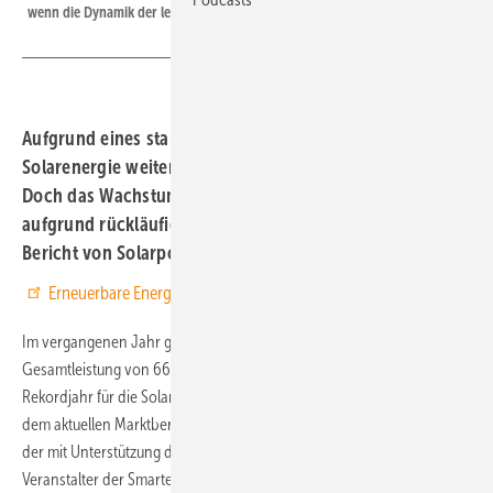
wenn die Dynamik der letzten Jahre zunächst nicht mehr erreicht wird.
Aufgrund eines starken Zubaus im Jahr 2025 ist die
Solarenergie weiterhin der Treiber der Energiewende.
Doch das Wachstum wird sich leicht verlangsamen –
aufgrund rückläufigen Zubaus in China, wie der neue
Bericht von Solarpower Europe zeigt.
Erneuerbare Energien bei Google bevorzugen
Im vergangenen Jahr gingen weltweit Photovoltaikanlagen mit einer
Gesamtleistung von 664 Gigawatt neu ans Netz. Es ist ein weiteres
Rekordjahr für die Solarenergie in den vergangenen Jahren, wie aus
dem aktuellen Marktbericht von Solarpower Europe (SPE) hervorgeht,
der mit Unterstützung des Global Solar Council und Solar Promotion,
Veranstalter der Smarter E Europe, erstellt wurde. Demnach ist der