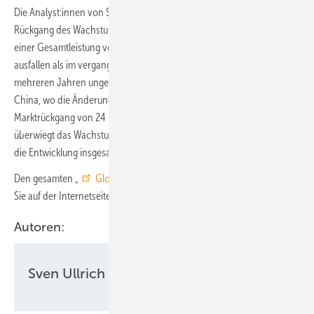
Die Analyst:innen von SPE erwarten für dieses Jahr einen weiteren
Rückgang des Wachstums – und vor allem des Marktes. Denn mit
einer Gesamtleistung von 612 Gigawatt wird der Zubau geringer
ausfallen als im vergangenen Jahr. Es ist der erste Rückgang nach
mehreren Jahren ungebremsten Wachstums. Das liegt primär an
China, wo die Änderung der politischen Prioritäten einen
Marktrückgang von 24 Prozent verursacht. Dieser Rückgang
überwiegt das Wachstum in anderen Märkten und Regionen, sodass
die Entwicklung insgesamt negativ ist.
Den gesamten „
Global Solar Market Outlook 2026-2030
“ können
Sie auf der Internetseite von SPE herunterladen.
Autoren:
Sven Ullrich