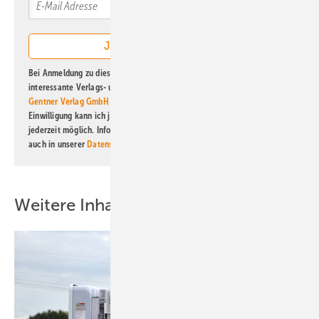
Bei Anmeldung zu diesem Newsletter bin ich damit einverstanden, über
interessante Verlags- und Online-Angebote
der Marken der Alfons W.
Gentner Verlag GmbH & Co. KG
informiert zu werden. Diese
Einwilligung kann ich jederzeit widerrufen und eine Abmeldung ist
jederzeit möglich. Informationen zum Umgang mit Daten finden Sie
auch in unserer
Datenschutzerklärung
.
Weitere Inhalte