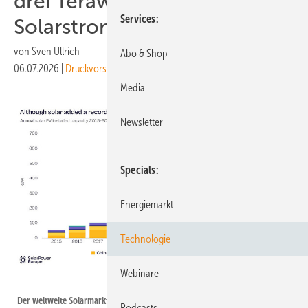
drei Terawatt
Services
Solarstromleistung installiert
von
Sven Ullrich
Abo & Shop
06.07.2026
|
Druckvorschau
Media
Newsletter
Specials
Energiemarkt
Technologie
Webinare
Solarpower Europe
Der weltweite Solarmarkt ist seit mehr als zehn Jahren gewachsen, auch
Podcasts