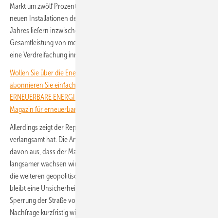
Markt um zwölf Prozent im Vergleich zu 2024 gewachsen. Mit den
neuen Installationen des vergangenen Jahres und Anfang dieses
Jahres liefern inzwischen Solarstromanlagen mit einer
Gesamtleistung von mehr als drei Terawatt sauberen Sonnenstrom –
eine Verdreifachung innerhalb von vier Jahren.
Wollen Sie über die Energiewende auf dem Laufenden bleiben? Dann
abonnieren Sie einfach den kostenlosen Newsletter von
ERNEUERBARE ENERGIEN – dem größten verbandsunabhängigen
Magazin für erneuerbare Energien in Deutschland!
Allerdings zeigt der Report auch, dass sich das Wachstum weiter
verlangsamt hat. Die Analyst:innen von Solarpower Europe gehen
davon aus, dass der Markt auch in diesem und im nächsten Jahr
langsamer wachsen wird als in den Jahren nach 2022. Doch wie sich
die weiteren geopolitischen Ereignisse auf die Nachfrage auswirken,
bleibt eine Unsicherheit, wie der Angriff der USA auf den Iran und die
Sperrung der Straße von Hormus gezeigt haben. Danach ging die
Nachfrage kurzfristig wieder nach oben.