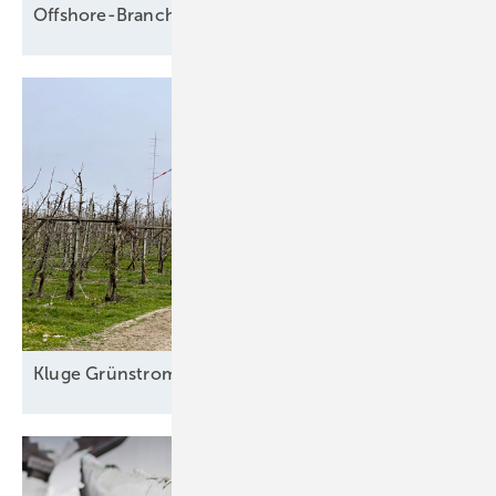
Offshore-Branche fürchtet Fadenriss und plädiert für 
Kl uge
Grünstromautomaten