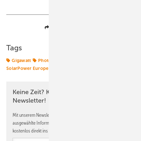
Teilen
Link kopieren
Tags
Gigawatt
Photovoltaik
Solar
Solar Promotion
SolarPower Europe
Solarmarkt
Zubau
Keine Zeit? Kein Problem mit dem ERE
Newsletter!
Mit unserem Newsletter erhalten Sie regelmäßig von uns
ausgewählte Informationen und Neuigkeiten, gebündelt und
kostenlos direkt ins Postfach.