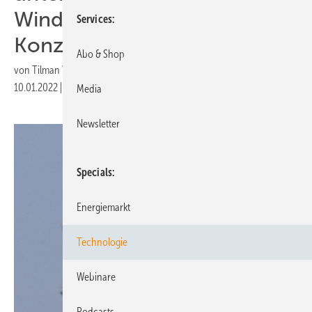
Windkraft mit eigenem
Services
Konzept
Abo & Shop
von
Tilman Weber
10.01.2022
|
Druckvorschau
Media
Newsletter
Specials
Energiemarkt
Technologie
Webinare
Podcasts