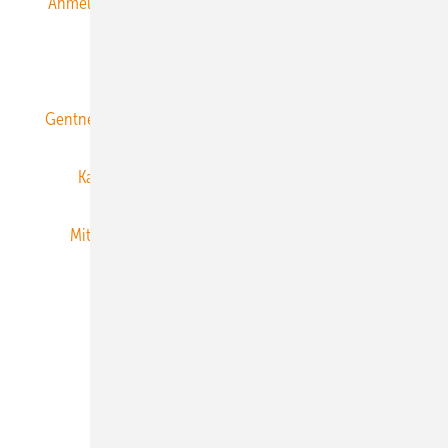
Anmeldung & Registrierung
Datenschutz
E-Paper
ERNEUERBARE ENERGIEN abonnieren
Gentner Energy Media
Gentner Verlag
Impressum
Karriere bei Gentner
Team
Mediaservice
Mitgliedschaften und Engagement
Newsletter
Privacy Manager
RSS-Feed
Veranstaltungen / Webinare
© 2026 ERNEUERBARE ENERGIEN