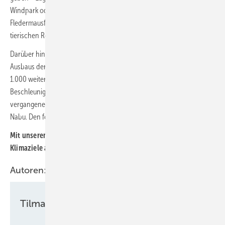
Windpark oder Monitoringtechnik zum Beobachten des Vogel- oder
Fledermausflugs und der Auswirkungen des Windparks die Zahl der
tierischen Rotorschlag-Opfer reduziert werden.
Darüber hinaus bejahen die Umweltschutzverbände die Ziele eines
Ausbaus der Windenergie auf zwei Prozent der Landesfläche und von
1.000 weiteren Anlagen,
wie der Nabu informiert
. „Die
Beschleunigung ist dringend geboten, da beim Klimaschutz in den
vergangenen Jahrzehnten viel zu wenig passiert ist“, schreibt der
Nabu. Den forcierten Ausbau bejaht der Nabu als „unerlässlich“.
Mit unserem kostenlosen Newsletter halten wir Sie über die
Klimaziele auf dem Laufenden.
Hier können Sie ihn abonnieren
.
Autoren:
Tilman Weber