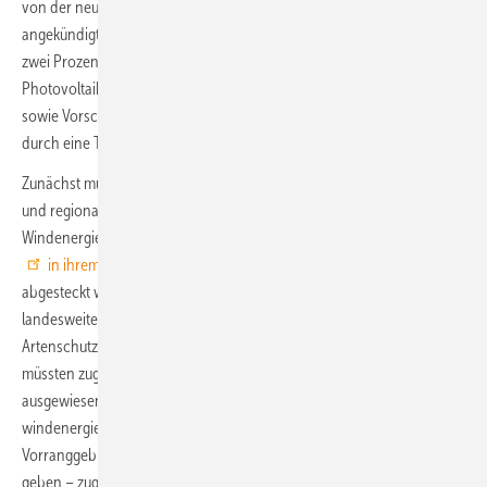
von der neuen Bundesregierung aus SPD, Grünen und FDP
angekündigten Ziele sieht die Ausweisung in den Regionalplänen von
zwei Prozent der Landesfläche für den Ausbau von Windenergie und
Photovoltaik vor, die Errichtung von bis zu 1.000 neuen Windrädern
sowie Vorschläge zur Beschleunigung von Genehmigungsverfahren
durch eine Task Force.
Zunächst müsse es einen Systemwechsel wieder zu einer landesweit
und regional koordinierten Ermittlung von Vorrangflächen für
Windenergie geben, fordern Nabu und BUND in Baden-Württemberg
in ihrem Konzept
. Die Windenergieflächen sollten vorrangig dort
abgesteckt werden, „wo möglichst viel Wind weht und im
landesweiten Vergleich die wenigsten Konflikte mit dem Natur- und
Artenschutz zu erwarten sind“. Für Windenergievorrangzonen
müssten zugleich anderswo so etwas wie Naturschutzvorrangzonen
ausgewiesen werden. Landesweite Artenhilfsprogramme sollten
windenergiesensible Flugtierarten an anderen Orten fördern. In den
Vorranggebieten solle es vereinfachte Genehmigungsverfahren
geben – zugleich aber sollte durch zeitweise Abschaltregelungen im