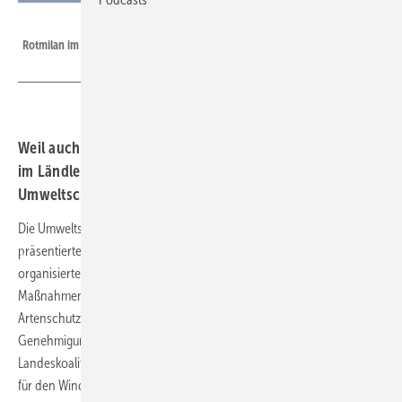
Nabu
Rotmilan im Windpark
Weil auch die Koalition in Stuttgart den Windparkausbau
im Ländle plötzlich antreiben will, legten die Landes-
Umweltschutzverbände ein Konzept vor.
Die Umweltschutzverbände Nabu und BUND in Baden-Württemberg
präsentierten auf ihren gemeinsamen digital als Online-Veranstaltung
organisierten Naturschutztagen die aus ihrer Sicht „wichtigsten
Maßnahmen für ein erfolgreiches Miteinander von Windenergie und
Artenschutz sowie für die Beschleunigung von Planungs- und
Genehmigungsverfahren“. Sie nehmen Bezug auf die von der
Landeskoalition aus Grünen und CDU nun vereinbarten Maßnahmen
für den Windkraftausbau. Die Koalitionsvereinbarung mit Bezug auf die