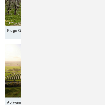
Kl uge
Grünstromautomaten
Ab wann lohnen sich Agri-PV und Batteriespeicher