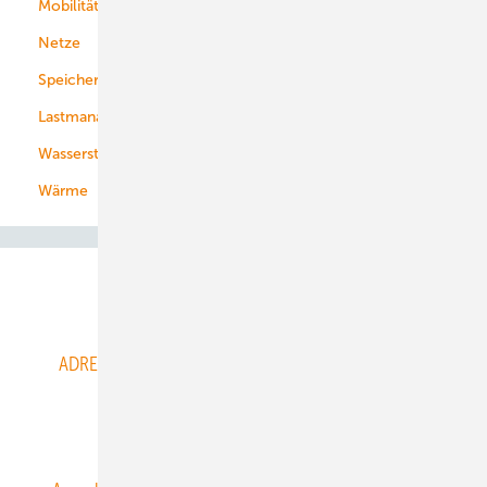
Mobilität
Kommunen
Netze
Stadtwerke
Speicher
Energiekonzerne
Lastmanagement
Wasserstoff
Wärme
Abo- & Leserservice
ADRESSBUCH der WIND- und SOLARENERGIE
AGB
Alle Inhalte chronologisch
Anmelden