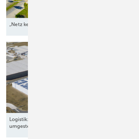
„Netz kein Engpass
mehr“
Logistikzentrum in Brandenburg auf Solarstrom
umgestellt