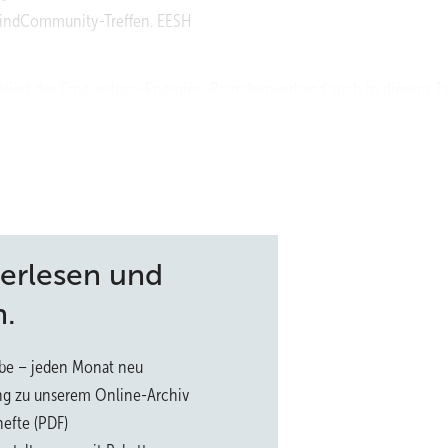
 WindCommunity-Treffen. EESH
lisiert der Erneuerbare-Energien-Branchenverband auch in diesem J
. In Zusammenarbeit mit Mitgliedsunternehmen und Kooperationsp
xis-Berichte aktueller Projekte und Fachvorträge sowie Diskussio
len Sektoren“ (Dienstag, 14.09.), „H2-Forum“ (Mittwoch, 15.09.),
g, 16.09.). Das offene Forum richtet sich an die Fachbesucher der
schaft und Industrie sowie an Institutionen und Politik und ist eingeb
der Vortrag „Klima, Küste und Nachhaltigkeit“ am Dienstag um 10.30 
terlesen und
n.
be – jeden Monat neu
erlässig identifizieren und spürbar die Energieausbeute um ein Proz
ng zu unserem Online-Archiv
nters. Praxisbeispiele sollen die wirtschaftlichen Vorteile der Tech
efte (PDF)