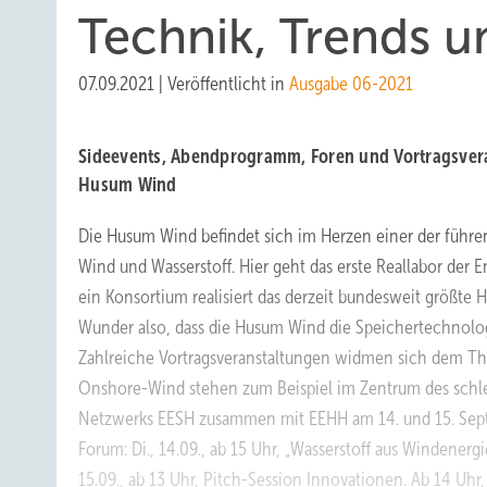
Technik, Trends u
07.09.2021
|
Veröffentlicht in
Ausgabe 06-2021
Sideevents, Abendprogramm, Foren und Vortragsvera
Husum Wind
Die Husum Wind befindet sich im Herzen einer der führ
Wind und Wasserstoff. Hier geht das erste Reallabor der
ein Konsortium realisiert das derzeit bundesweit größte H
Wunder also, dass die Husum Wind die Speichertechnolog
Zahlreiche Vortragsveranstaltungen widmen sich dem Th
Onshore-Wind stehen zum Beispiel im Zentrum des schl
Netzwerks EESH zusammen mit EEHH am 14. und 15. Sept
Forum: Di., 14.09., ab 15 Uhr, „Wasserstoff aus Windenergi
15.09., ab 13 Uhr, Pitch-Session Innovationen. Ab 14 Uhr