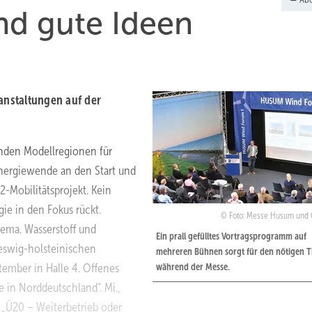
nd gute Ideen
nstaltungen auf der
enden Modellregionen für
 Energiewende an den Start und
2-Mobilitätsprojekt. Kein
ie in den Fokus rückt.
Foto: Messe Husum und 
ema. Wasserstoff und
Ein prall gefülltes Vortragsprogramm auf
eswig-holsteinischen
mehreren Bühnen sorgt für den nötigen T
ember in Halle 4. Offenes
während der Messe.
e in Norddeutschland“. Mi.,
, „Ü20 – Weiterbetrieb oder