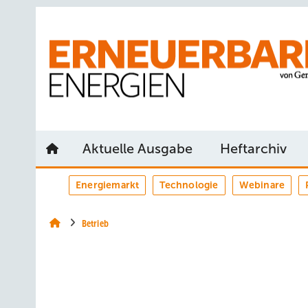
Springe
Springe
Springe
auf
auf
auf
Hauptinhalt
Hauptmenü
SiteSearch
Aktuelle Ausgabe
Heftarchiv
Energiemarkt
Technologie
Webinare
Betrieb