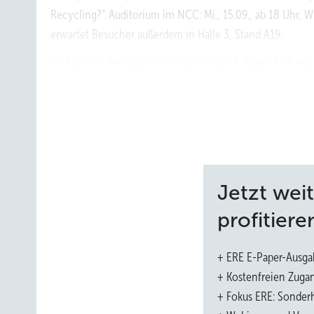
Recycling?“. Auditorium im NCC: Mi., 15.09., ab 18 Uhr,
erwartet Besucher außerdem in Halle 3, Stand A19.
Im Rahmen des Watt-2.0-Forums (Halle 5, Stand B47) rea
während der Messe ein umfangreiches Vortragsprogramm
werden unter täglich wechselndem Schwerpunktthema Pra
realisiert. Im Fokus stehen die Themen „Erneuerbare in al
Energierecht und „Industry meets Renewables“ (Donnersta
Branche, Windparkbetreiber, Projektierer, Hersteller, Wirt
in den Watt-2.0-Gemeinschaftsstand. Den Auftakt bildet 
Jetzt wei
Karen Wiltshire vom Alfred-Wegener-Institut.
profitiere
Für Technik-Fans
+ ERE E-Paper-Ausga
Um Windtechnik geht es bei Steag. Fehlausrichtungen zuv
+ Kostenfreien Zuga
steigern – mit der Azimutfehlerkorrektur des Steag-Windce
+ Fokus ERE: Sonderh