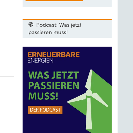
rne,
Podcast: Was jetzt
 und
passieren muss!
nd,
le
urecht
H2)