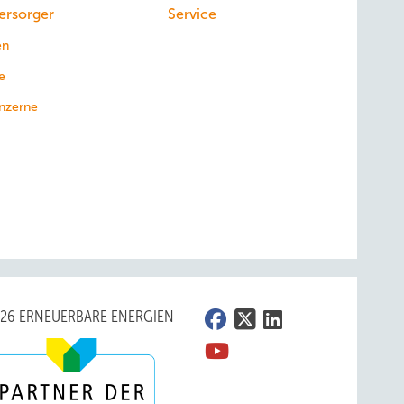
ersorger
Service
en
e
nzerne
026 ERNEUERBARE ENERGIEN