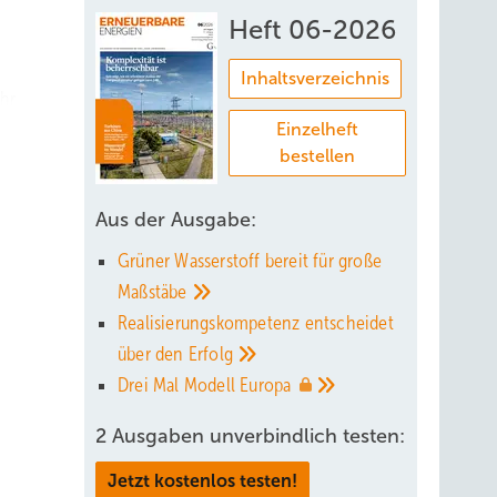
Heft 06-2026
Inhaltsverzeichnis
ahr
artnern
Einzelheft
bestellen
nen
Aus der Ausgabe:
ettet
Grüner Wasserstoff bereit für große
Uhr mit
Maßstäbe
Realisierungskompetenz entscheidet
über den
Erfolg
Drei Mal Modell
Europa
ent
2 Ausgaben unverbindlich testen:
nologie
Jetzt kostenlos testen!