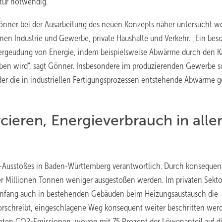
tur notwendig.
önner bei der Ausarbeitung des neuen Konzepts näher untersucht w
nen Industrie und Gewerbe, private Haushalte und Verkehr. „Ein bes
Vergeudung von Energie, indem beispielsweise Abwärme durch den 
en wird“, sagt Gönner. Insbesondere im produzierenden Gewerbe so
er die in industriellen Fertigungsprozessen entstehende Abwärme ge
ieren, Energieverbrauch in alle
2-Ausstoßes in Baden-Württemberg verantwortlich. Durch konsequen
ier Millionen Tonnen weniger ausgestoßen werden. Im privaten Sekto
sanfang auch in bestehenden Gebäuden beim Heizungsaustausch die
vorschreibt, eingeschlagene Weg konsequent weiter beschritten wer
samten CO2-Emissionen, wovon mit 75 Prozent der Löwenanteil auf d