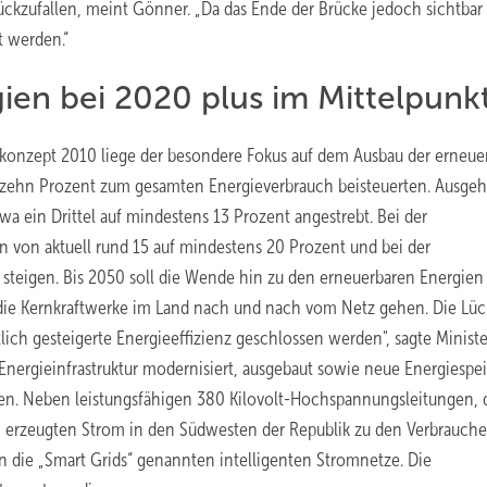
ckzufallen, meint Gönner. „Da das Ende der Brücke jedoch sichtbar i
t werden.“
ien bei 2020 plus im Mittelpunk
onzept 2010 liege der besondere Fokus auf dem Ausbau der erneue
d zehn Prozent zum gesamten Energieverbrauch beisteuerten. Ausge
 ein Drittel auf mindestens 13 Prozent angestrebt. Bei der
n von aktuell rund 15 auf mindestens 20 Prozent und bei der
 steigen. Bis 2050 soll die Wende hin zu den erneuerbaren Energien
die Kernkraftwerke im Land nach und nach vom Netz gehen. Die Lü
lich gesteigerte Energieeffizienz geschlossen werden", sagte Ministe
 Energieinfrastruktur modernisiert, ausgebaut sowie neue Energiespe
n. Neben leistungsfähigen 380 Kilovolt-Hochspannungsleitungen, 
erzeugten Strom in den Südwesten der Republik zu den Verbrauche
 die „Smart Grids“ genannten intelligenten Stromnetze. Die