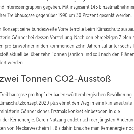
nd Interessengruppen gegeben. Mit insgesamt 145 Einzelmaßnahmen
cher Treibhausgase gegenüber 1990 um 30 Prozent gesenkt werden.
Konzept seine bundesweite Vorreiterrolle beim Klimaschutz ausba
terin Gönner bei dessen Vorstellung. Nach den ehrgeizigen Zielen s
nnen pro Einwohner in den kommenden zehn Jahren auf unter sechs
stoß aktuell bei über zehn Tonnen jährlich und soll nach den Plänen
dert werden.
 zwei Tonnen CO2-Ausstoß
 Treibhausgase pro Kopf der baden-württembergischen Bevölkerung
Klimaschutzkonzept 2020 plus ebnet den Weg in eine klimaneutrale
ministerin Gönner sicher. Erstmals konkret einbezogen in die
n der Kernenergie. Deren Nutzung endet nach der jüngsten Änderun
ten von Neckarwestheim II. Bis dahin brauche man Kernenergie noc