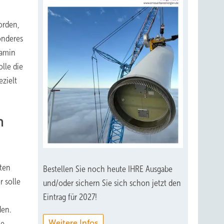
orden,
onderes
Kamin
lle die
zielt
n
ten
Bestellen Sie noch heute IHRE Ausgabe
r solle
und/oder sichern Sie sich schon jetzt den
Eintrag für 2027!
den.
Weitere Infos
ie