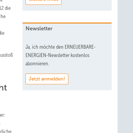
12 die
che
Newsletter
die
Ja, ich möchte den ERNEUERBARE-
Ausstoß
ENERGIEN-Newsletter kostenlos
abonnieren.
Jetzt anmelden!
ht
er:
s
rliche