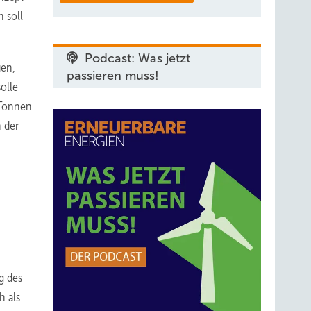
 soll
Podcast: Was jetzt
uen,
passieren muss!
olle
 Tonnen
 der
g des
h als