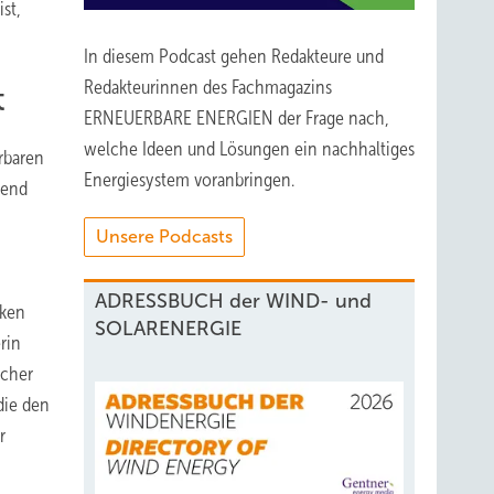
st,
In diesem Podcast gehen Redakteure und
Redakteurinnen des Fachmagazins
t
ERNEUERBARE ENERGIEN der Frage nach,
welche Ideen und Lösungen ein nachhaltiges
rbaren
Energiesystem voranbringen.
hend
Unsere Podcasts
ADRESSBUCH der WIND- und
cken
SOLARENERGIE
rin
icher
die den
r