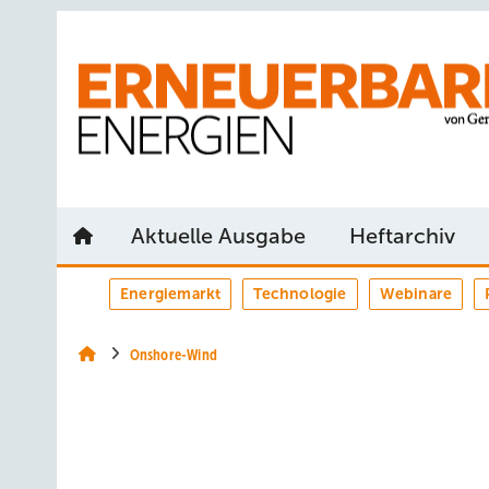
Springe
Springe
Springe
auf
auf
auf
Hauptinhalt
Hauptmenü
SiteSearch
Aktuelle Ausgabe
Heftarchiv
Energiemarkt
Technologie
Webinare
Onshore-Wind