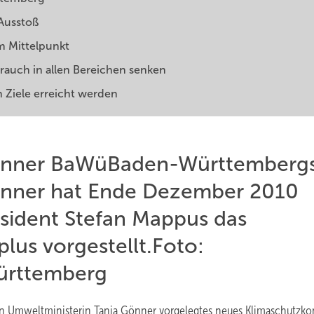
Ausstoß
m Mittelpunkt
rauch in allen Bereichen senken
n Ziele erreicht werden
Gönner BaWüBaden-Württemberg
önner hat Ende Dezember 2010
sident Stefan Mappus das
lus vorgestellt.Foto:
ürttemberg
n Umweltministerin Tanja Gönner vorgelegtes neues Klimaschutzko