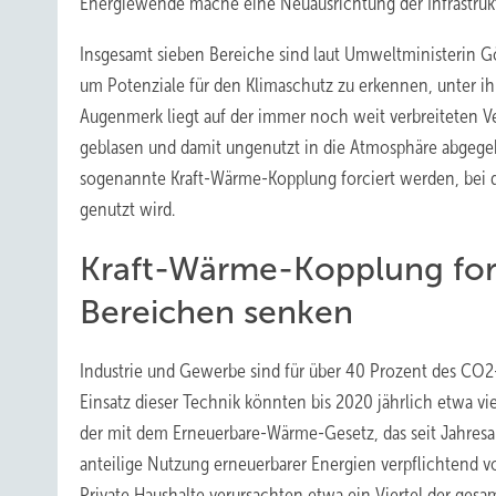
Energiewende mache eine Neuausrichtung der Infrastruk
Insgesamt sieben Bereiche sind laut Umweltministerin G
um Potenziale für den Klimaschutz zu erkennen, unter ih
Augenmerk liegt auf der immer noch weit verbreiteten 
geblasen und damit ungenutzt in die Atmosphäre abgegeb
sogenannte Kraft-Wärme-Kopplung forciert werden, bei d
genutzt wird.
Kraft-Wärme-Kopplung forc
Bereichen senken
Industrie und Gewerbe sind für über 40 Prozent des CO
Einsatz dieser Technik könnten bis 2020 jährlich etwa v
der mit dem Erneuerbare-Wärme-Gesetz, das seit Jahre
anteilige Nutzung erneuerbarer Energien verpflichtend 
Private Haushalte verursachten etwa ein Viertel der ge