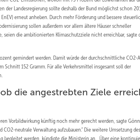
n der Landesregierung sollte deshalb der Bund möglichst schon 20
g EnEV) erneut anheben. Durch mehr Förderung und bessere steuerli
ernisierung sollen außerdem vor allem ältere Häuser schneller
, seien die ambitionierten Klimaschutzziele nicht erreichbar, sagte 
Prozent gemindert werden. Damit würde der durchschnittliche CO2-
m Schnitt 152 Gramm. Für alle Verkehrsmittel insgesamt soll der
n.
, ob die angestrebten Ziele erreic
eren Vorbildwirkung künftig noch mehr gerecht werden, sagte Gönn
end CO2-neutrale Verwaltung aufzubauen.“ Die weitere Umsetzung de
 begleitet werden, kündigte die Ministerin an. „Über eine kontinuie