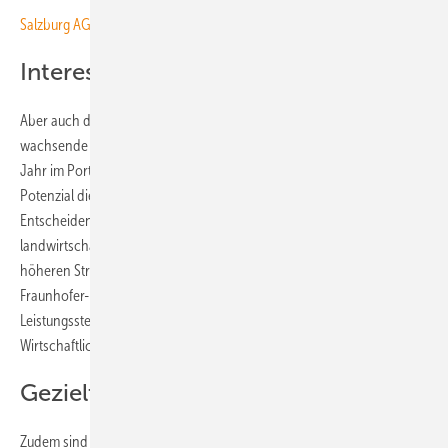
Salzburg AG baut mit Partnern 4,5 Hektar große Agri-PV-Anlage
Interesse an kleinen Trackern wächst
Aber auch die Trackeranlagen bis einem Megawatt stoßen auf ein
wachsende Interesse der Landwirte. Diese hat Gridparity seit diesem
Jahr im Portfolio. Rund ein Viertel der Befragten erkannte das
Potenzial dieser Lösungen, die erstmals breiter angeboten werden.
Entscheidende Vorteile liegen in der Anpassungsfähigkeit an
landwirtschaftliche Nutzungen sowie in der bis zu 30 Prozent
höheren Stromproduktion, wie aktuelle Studien beispielsweise des
Fraunhofer-Instituts für Solare Energiesysteme (ISE) belegen. Diese
Leistungssteigerung bei nahezu identischen Kosten erhöhe die
Wirtschaftlichkeit deutlich, betont Erich Merkle.
Gezielt auf die Landwirte eingehen
Zudem sind die kleineren Agri-PV-Anlagen besonders attraktiv für