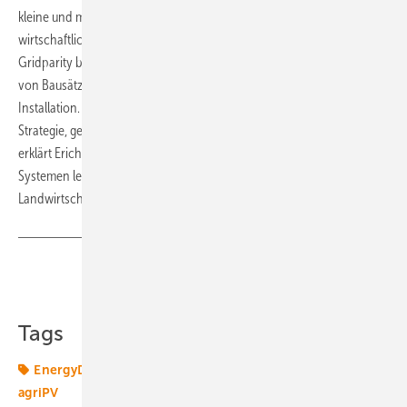
kleine und mittelgroße landwirtschaftliche Betriebe, die
wirtschaftliche und ökologische Synergien nutzen möchten.
Gridparity bietet dazu eine breite Palette an Lösungen. Diese reichen
von Bausätze bis hin zu schlüsselfertigen Anlagen mit DC- und AC-
Installation. „Die Nachfrage auf der Energy Decentral bestätigt unsere
Strategie, gezielt auf die Bedürfnisse der Landwirte einzugehen“,
erklärt Erich Merkle. „Mit unseren modularen und effizienten Agri-PV-
Systemen leisten wir einen positiven Beitrag zur Elektrifizierung der
Landwirtschaft“, betont er. (su)
Teilen
Link kopieren
Tags
EnergyDecentral
Gridparity
Nachfrage
Solar
agriPV