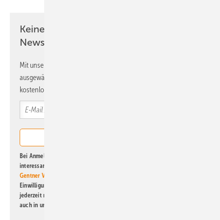
Keine Zeit? Kein Problem mit dem ERE
Newsletter!
Mit unserem Newsletter erhalten Sie regelmäßig von uns
ausgewählte Informationen und Neuigkeiten, gebündelt und
kostenlos direkt ins Postfach.
Bei Anmeldung zu diesem Newsletter bin ich damit einverstanden, über
interessante Verlags- und Online-Angebote
der Marken der Alfons W.
Gentner Verlag GmbH & Co. KG
informiert zu werden. Diese
Einwilligung kann ich jederzeit widerrufen und eine Abmeldung ist
jederzeit möglich. Informationen zum Umgang mit Daten finden Sie
auch in unserer
Datenschutzerklärung
.