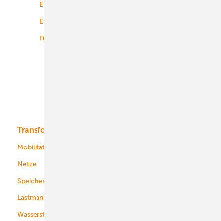
Energierecht
Planung
Energiemärkte weltweit
Logistik
Finanzierung
Betrieb
Onshore-Wind
Offshore-Wind
Solar
Bioenergie
Transformation
Energieversorger
Service
Mobilität
Kommunen
Netze
Stadtwerke
Speicher
Energiekonzerne
Lastmanagement
Wasserstoff