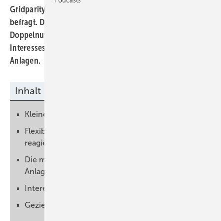
Gridparity hat die Besucher auf der Energy Decentral
befragt. Das Ergebnis: Vor allem kleinere Anlagen für die
Doppelnutzung von Flächen stehen im Mittelpunkt des
Interesses. Denn diese haben Vorteile gegenüber großen
Anlagen.
Inhalt
Kleine Anlagen sind für Landwirte finanzierbar
Flexibel auf die lokalen Gegebenheiten
reagieren
Die meisten Landwirte wollen aufgeständerte
Anlagen
Interesse an kleinen Trackern wächst
Gezielt auf die Landwirte eingehen