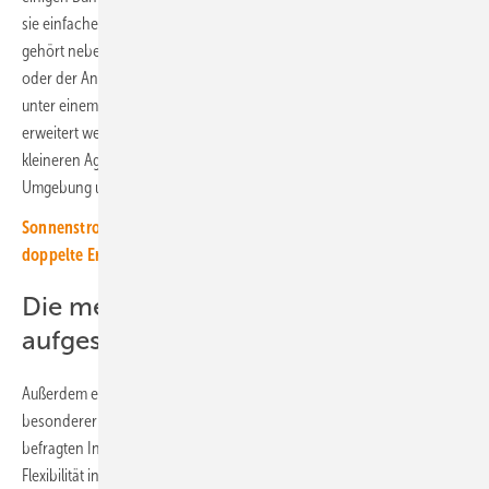
sie einfacher an die lokalen Gegebenheiten angepasst werden. Dazu
gehört neben der Grundstücksgröße auch die Topografie der Fläche
oder der Anbau spezifischer Nutzpflanzen. Dafür eignen sich Anlagen
unter einem Megawatt sehr gut. Zudem können sie schrittweise
erweitert werden. Durch die kompakte Bauweise ermöglichen die
kleineren Agri-PV-Anlagen auch eine bessere Integration in die
Umgebung und minimieren die Auswirkungen auf Ökosysteme.
Sonnenstrom von Acker und Scheune: Unser Spezial für die
doppelte Ernte in Agrarbetrieben
Die meisten Landwirte wollen
aufgeständerte Anlagen
Außerdem erfreuten sich die aufgeständerte Agri-PV-Anlagen
besonderer Beliebtheit bei den Landwirten. Über 70 Prozent der
befragten Interessenten bevorzugten diese Bauart aufgrund der
Flexibilität in Breite, Reihenabständen und Modulwahl.