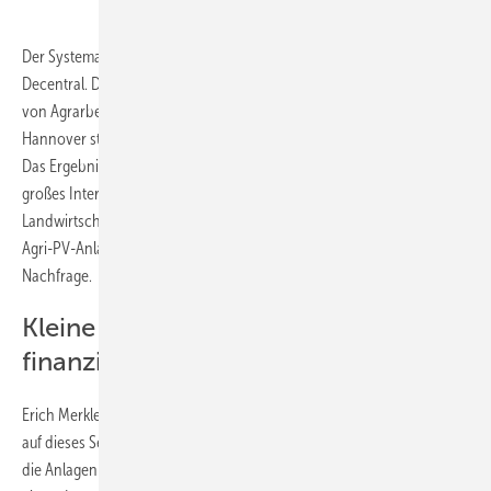
Der Systemanbieter Gridparity zieht ein positives Fazit der Energy
Decentral. Die Messe rund um die dezentrale Ökoenergieversorgung
von Agrarbetrieben fand vor wenigen Tage als Teil der Euro Tier in
Hannover statt. Gridparity hat an seinem Stand die Besucher befragt.
Das Ergebnis: Rund 60 Prozent der Besucher der Messe zeigten
großes Interesse an den Themen Agri-PV und Elektrifizierung der
Landwirtschaft zeigten. Dabei standen besonders hofnahe, kleine
Agri-PV-Anlagen bis ein Megawatt Leistung im Mittelpunkt der
Nachfrage.
Kleine Anlagen sind für Landwirte
finanzierbar
Erich Merkle, Geschäftsführer von Gridparity führt die Konzentration
auf dieses Segment unter andere darauf zurück, dass in dieser Größe
die Anlagen von den Landwirten selbst finanziert werden können. Bei