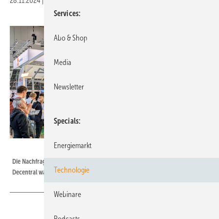
28.11.2024
|
Druckvorschau
Services
Abo & Shop
Media
Newsletter
Specials
Energiemarkt
Gridparity
Die Nachfrage der Landwirte nach Agri-PV-Anlagen auf der Energy
Technologie
Decentral war sehr groß.
Webinare
Podcasts