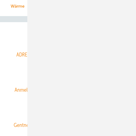
Wärme
Abo- & Leserservice
ADRESSBUCH der WIND- und SOLARENERGIE
AGB
Alle Inhalte chronologisch
Anmelden
Anmeldung & Registrierung
Datenschutz
E-Paper
ERNEUERBARE ENERGIEN abonnieren
Gentner Energy Media
Gentner Verlag
Impressum