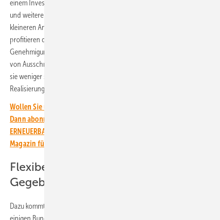
einem Investitionsvolumen von etwa 600.000 Euro für den Generator
und weiteren 200.000 Euro für den Netzanschluss gelten die
kleineren Anlagen als vergleichsweise erschwinglich. Außerdem
profitieren diese Anlagen von vereinfachten und schnellen
Genehmigungsverfahren. Denn Anlagen unter einem Megawatt sind
von Ausschreibungspflichten ausgenommen. Zusätzlich unterliegen
sie weniger strengen Bauvorschriften. Dies ermöglicht eine schnellere
Realisierung.
Wollen Sie über die Energiewende auf dem Laufenden bleiben?
Dann abonnieren Sie einfach den kostenlosen Newsletter von
ERNEUERBARE ENERGIEN – dem größten verbandsunabhängigen
Magazin für erneuerbare Energien in Deutschland!
Flexibel auf die lokalen
Gegebenheiten reagieren
Dazu kommt noch, dass die Agri-PV-Anlagen in dieser Größe in
einigen Bundesländern besonders förderfähig sind. Zudem können