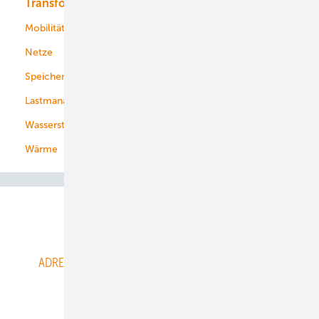
Transformation
Energieversorger
Service
Mobilität
Kommunen
Netze
Stadtwerke
Speicher
Energiekonzerne
Lastmanagement
Wasserstoff
Wärme
Abo- & Leserservice
ADRESSBUCH der WIND- und SOLARENERGIE
AGB
Alle Inhalte chronologisch
Anmelden