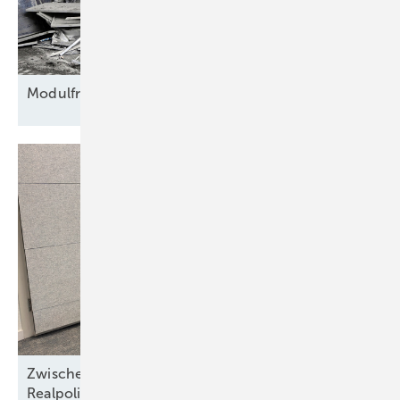
Modulfriedhof für
Rohstoffe
Zwischen Nordseewind und Berliner
Realpolitik