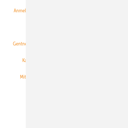
Anmeldung & Registrierung
Datenschutz
E-Paper
ERNEUERBARE ENERGIEN abonnieren
Gentner Energy Media
Gentner Verlag
Impressum
Karriere bei Gentner
Team
Mediaservice
Mitgliedschaften und Engagement
Newsletter
Privacy Manager
RSS-Feed
Veranstaltungen / Webinare
© 2026 ERNEUERBARE ENERGIEN