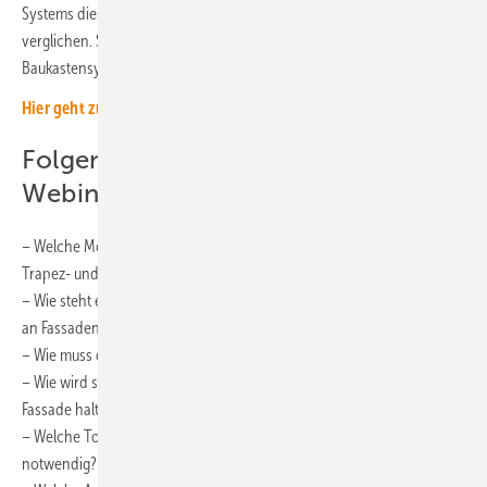
Systems diese beiden Möglichkeiten vorgestellt und miteinander
verglichen. Sie zeigen dabei auch die Vorteile des skalierbaren
Baukastensystems und die Montage der Systeme im Detail.
Hier geht zur kostenlosen Aufzeichung des Webinars.
Folgende Fragen wurden im
Webinar behandelt:
– Welche Möglichkeiten gibt es für die Montage an Fassaden mit
Trapez- und Wellblechhaut?
– Wie steht es um die Zulassung der Bauteile für die hohen Ansprüche
an Fassaden?
– Wie muss das Montagesystem ausgelegt werden?
– Wie wird sichergestellt, dass die Module über viele Jahre an der
Fassade halten?
– Welche Toleranzen sind für die thermischen Trennungen
notwendig?