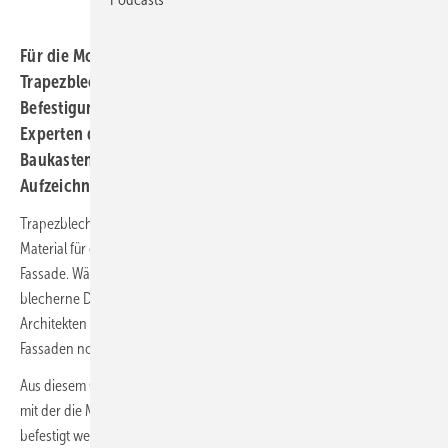
Für die Montage von Solaranlagen an
Trapezblechfassaden hat K2 Systems ein System mit zwei
Befestigungsvarianten entwickelt. Im Webinar zeigen die
Experten des Unternehmens, wie das skalierbare
Baukastensystem geplant und montiert wird. Die
Aufzeichnung steht jetzt kostenlos bereit.
Trapezblech- und auch Wellblech ist bei Gewerbebauten ein gängiges
Material für die Außenhülle – sowohl auf dem Dach als auch an der
Fassade. Während der Bau von Photovoltaikanlagen auf die
blecherne Dachhaut inzwischen für Installateure, Planer und
Architekten bereits zum Alltag gehört, gibt es bei der Anbindung an
Fassaden noch kaum Systemlösungen.
Aus diesem Grund hat K2 Systems eine Unterkonstruktion entwickelt,
mit der die Module auf zwei verschiedene Arten an solchen Fassaden
befestigt werden können. Im Webinar haben die Experten von K2