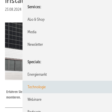
installieren
Services
23.08.2024
|
Druckvorschau
Abo & Shop
Media
Newsletter
Specials
Energiemarkt
K2 Systems
Technologie
Erfahren Sie im Webinar, wie Sie Solaranlagen an Trapezblechfassaden
montieren.
Webinare
Podcasts