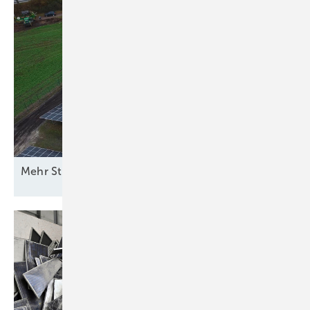
M ehr Strom vom
Acker