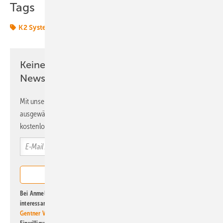
Tags
K2 Systems
Montage
Solar
Solarfassade
Keine Zeit? Kein Problem mit dem ERE
Newsletter!
Mit unserem Newsletter erhalten Sie regelmäßig von uns
ausgewählte Informationen und Neuigkeiten, gebündelt und
kostenlos direkt ins Postfach.
Bei Anmeldung zu diesem Newsletter bin ich damit einverstanden, über
interessante Verlags- und Online-Angebote
der Marken der Alfons W.
Gentner Verlag GmbH & Co. KG
informiert zu werden. Diese