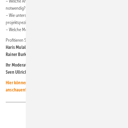
– Welche Anforderungen und Schritte sind bei Planung der Montage
notwendig?
– Wie unterstützt K2 Systems bei der Planung und was steht auf der
projektspezifischen Checkliste?
– Welche Module können an der Fassade verwendet werden?
Profitieren Sie vom Fachwissen unserer Experten:
Ihre Referenten:
Haris Mulalic
, Produktmanagement Fassade bei K2 Systems
Rainer Burkhardt
, Technischer Vertrieb bei K2 Systems
Ihr Moderator:
Sven Ullrich
, Redakteur der photovoltaik
Hier können Sie sich die Aufzeichung des Webinars kostenlos
anschauen!
Teilen
Link kopieren