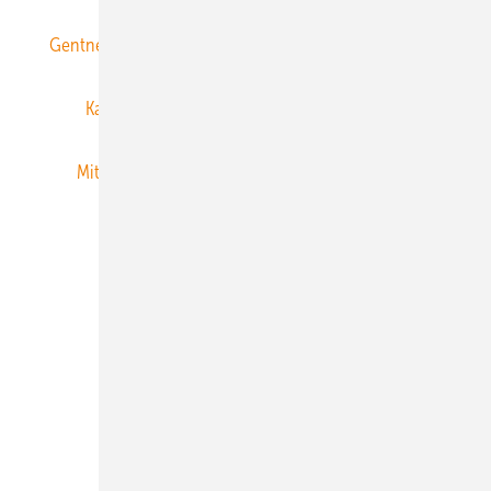
Gentner Energy Media
Gentner Verlag
Impressum
Karriere bei Gentner
Team
Mediaservice
Mitgliedschaften und Engagement
Newsletter
Privacy Manager
RSS-Feed
Veranstaltungen / Webinare
© 2026 ERNEUERBARE ENERGIEN