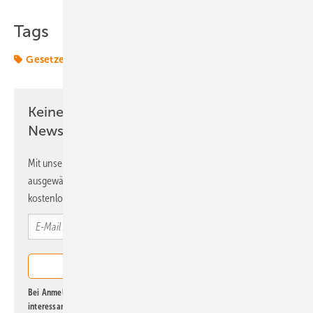
Tags
Gesetze
Termine & Veranstaltungen
Windrecht
Keine Zeit? Kein Problem mit dem ERE
Newsletter!
Mit unserem Newsletter erhalten Sie regelmäßig von uns
ausgewählte Informationen und Neuigkeiten, gebündelt und
kostenlos direkt ins Postfach.
Bei Anmeldung zu diesem Newsletter bin ich damit einverstanden, über
interessante Verlags- und Online-Angebote
der Marken der Alfons W.