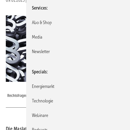
09.01.2025
|
Druckvorschau
Services
Abo & Shop
Media
Newsletter
Specials
Energiemarkt
peterschreiber.media - stock.adobe.com
Rechtsfragen rund um die Photovoltaik gehören zu den Themen in Leipzig.
Technologie
Webinare
Die Maslaton Rechtsanwaltsgesellschaft und der LEE
Podcasts