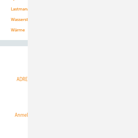
Lastmanagement
Wasserstoff
Wärme
Abo- & Leserservice
ADRESSBUCH der WIND- und SOLARENERGIE
AGB
Alle Inhalte chronologisch
Anmelden
Anmeldung & Registrierung
Datenschutz
E-Paper
ERNEUERBARE ENERGIEN abonnieren