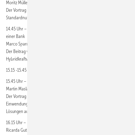
Moritz Müller, Maslaton Rechtsanwaltsgesellschaft mbH
Der Vortrag zeigt notwendige und sinnvolle Änderungen in
Standardnutzungsverträgen für Agri-PV und Batteriespeicher auf
14.45 Uhr – Finanzierung von Bess und Hybridkraftwerken aus Sicht
einer Bank
Marco Sparman, DKB AG
Der Beitrag wird die Sicht der DKB auf die Finanzierung von Bess und
Hybridkraftwerken darstellen – ein Blick ins Kreditnähkästchen
15.15 -15.45 Uhr – Kaffeepause
15.45 Uhr – Photovoltaik-Aufdachanlagen und Denkmalschutz
Martin Maslaton, Maslaton Rechtsanwaltsgesellschaft
Der Vortrag widmet sich üblichen denkmalschutzseitigen
Einwendungen bei PV-Aufdachanlagen und zeigt Argumente und
Lösungen auf.
16.15 Uhr – Erfahrungsbericht denkmalschutzgerechte Module
Ricarda Gutsch, Futura Sun