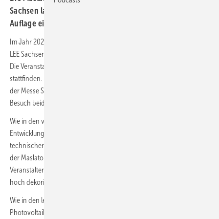
Sachsen laden zu dem Photovoltaikforum in der 5.
Auflage ein.
Im Jahr 2025 laden die Maslaton Rechtsanwaltsgesellschaft und der
LEE Sachsen zum Leipziger Photovoltaikforum in der 5. Auflage ein.
Die Veranstaltung wird am 28.01.2025 im NH Hotel Leipzig-Messe
stattfinden. Das 5. Leipziger Photovoltaikforum findet unmittelbar vor
der Messe Solar Solutions in Leipzig statt, um Teilnehmer:innen einen
Besuch beider Veranstaltungen zu ermöglichen.
Wie in den vergangenen Jahren wird sich das Forum den aktuellen
Entwicklungen und Herausforderungen der Photovoltaik aus
technischer und rechtlicher Sicht widmen. Neben der Expertise
der Maslaton Rechtsanwaltsgesellschaft auf rechtlicher Ebene hat der
Veranstalter eine Auswahl von in der Branche bestens vernetzten und
hoch dekorierten Ausstellern gewonnen.
Wie in den letzten Jahren bereits bewährt, bietet das Leipziger
Photovoltaikforum damit auch in der 5. Auflage nicht nur die