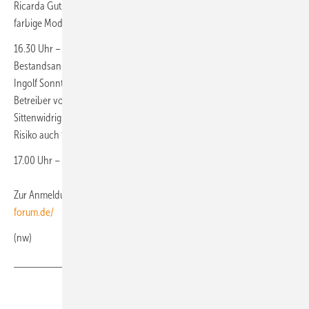
Ricarda Gutsch wird in diesem Beitrag einen Erfahrungsbericht über
farbige Module im Bereich des Denkmalschutzes liefern.
16.30 Uhr – Sittenwidrige Nutzungsverträge – eine Gefahr für
Bestandsanlagen?
Ingolf Sonntag, Maslaton Rechtsanwaltsgesellschaft
Betreiber von WEA sehen sich zunehmend mit dem Vorwurf der
Sittenwidrigkeit des Nutzungsentgelts für Altverträge konfrontiert – ein
Risiko auch für die PV-Branche?
17.00 Uhr – Schlusswort und Verabschiedung
Zur Anmeldung unter
https://www.leipziger-photovoltaik-
forum.de/
(nw)
Teilen
Link kopieren