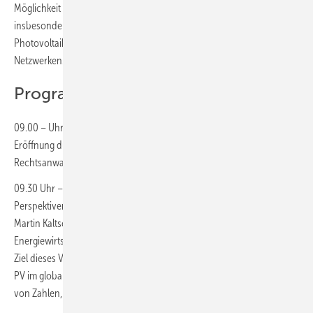
Möglichkeit der fachlichen Weiterbildung, sondern ermöglicht
insbesondere auch das Knüpfen neuer und wertvoller Kontakte in der
Photovoltaik-Branche und eignet sich somit hervorragend zum
Netzwerken.
Programm PV Forum 2025
09.00 – Uhr Eröffnung und Grußwort
Eröffnung durch Martin Maslaton, Maslaton
Rechtsanwaltsgesellschaft
09.30 Uhr – Der Game Changer im Energiesystem – Stand,
Perspektiven und Herausforderungen der Photovoltaik
Martin Kaltschmitt, TU Hamburg, Institut für Umwelttechnik und
Energiewirtschaft.
Ziel dieses Vortrages ist es, den Status Quo und die Perspektiven der
PV im globalen und im deutschen Energiesystem aufzeigen – anhand
von Zahlen, Daten, Fakten.