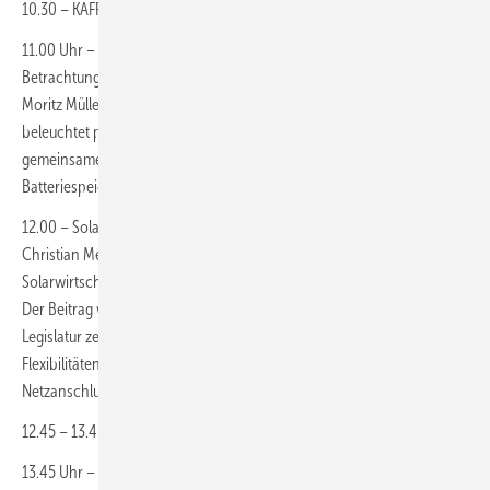
10.30 – KAFFEEPAUSE
11.00 Uhr – PV + Batteriespeicher in der Planung – rechtliche
Betrachtungen.
Moritz Müller, Maslaton Rechtsanwaltsgesellschaft Der Vortrag
beleuchtet planungsseitige rechtliche Fragestellung bei der
gemeinsamen Planung von PV-Freiflächenanlagen und
Batteriespeichern
12.00 – Solarenergie in der neuen Legislaturperiode – Ausblick
Christian Menke, Referent Politik & Solartechnik, Bundesverband
Solarwirtschaft
Der Beitrag wird die grundlegenden Weichenstellungen der nächsten
Legislatur zeigen, die die PV braucht – von Strommarktdesign über
Flexibilitäten bis zur Beschleunigung von Genehmigungs- und
Netzanschlussverfahren.
12.45 – 13.45 Mittagspause
13.45 Uhr – Nutzungsverträge für Agri-PV und Batteriespeicher