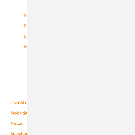
Unsere Themen
Energiemarkt
Technologie
Energierecht
Planung
Energiemärkte weltweit
Logistik
Finanzierung
Betrieb
Onshore-Wind
Offshore-Wind
Solar
Bioenergie
Transformation
Energieversorger
Service
Mobilität
Kommunen
Netze
Stadtwerke
Speicher
Energiekonzerne