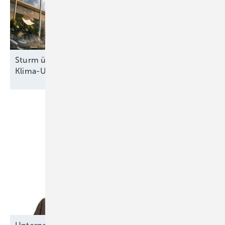
Sturm überm Kanzleramt: Höchstrichterliches
Klima-Urteil zwingt Regierung zum
Handeln