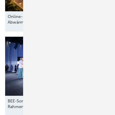
Online-Konferenz stellt Wärmenetze und
Abwärmenutzung in den
Mittelpunkt
BEE-Sommerfest legt Fokus auf energiepolitische
Rahmenbedingungen