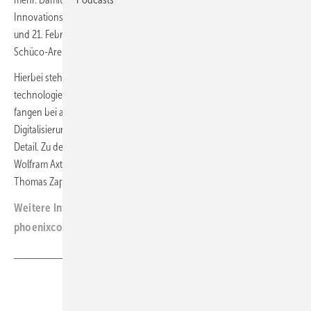
Innovationskraft begleitet wird, veranstaltet Phoenix Contact am 20.
und 21. Februar 2024 den 6. Windenergie-Technologiekongress in der
Schüco-Arena Bielefeld.
Hierbei steht der Wissens- und Erfahrungsaustausch speziell zu
technologierelevaten Fragen im Vordergrund. Die Hauptthemen
fangen bei allgemeinen Technologiefragen an und gehen zu
Digitalisierung, Forschung CMS, Betrieb und Cyber Security bis ins
Detail. Zu den Referentinnen und Referenten gehören unter anderem
Wolfram Axthelm (Geschäftsführer Bundesverband Windenergie),
Thomas Zapp (Greengate) und Alper Sevim (Dataletics).
(FK)
Weitere Informationen:
phoenixcontact.com
Teilen
Link kopieren