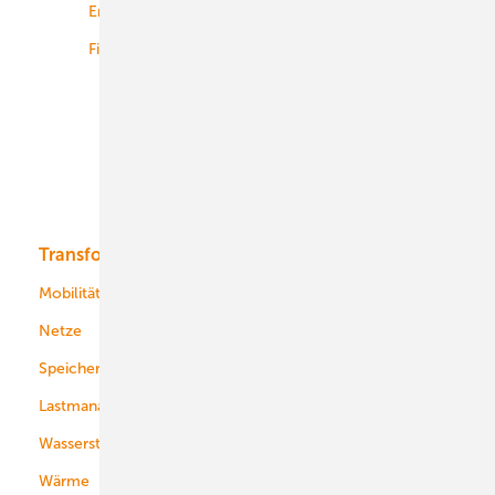
Energiemärkte weltweit
Logistik
Finanzierung
Betrieb
Onshore-Wind
Offshore-Wind
Solar
Bioenergie
Transformation
Energieversorger
Service
Mobilität
Kommunen
Netze
Stadtwerke
Speicher
Energiekonzerne
Lastmanagement
Wasserstoff
Wärme