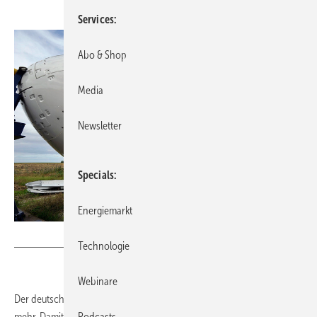
Services
Abo & Shop
Media
Newsletter
Specials
Energiemarkt
Foto: Tim Riediger / nordpool
Technologie
Webinare
Der deutsche Windenergie-Markt ist so dynamisch wie lange nicht
Podcasts
mehr. Damit dieser Rückenwind auch von technischer