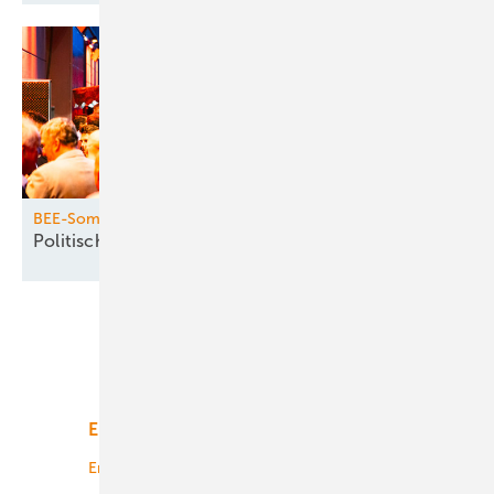
BEE-Sommerfest
Politische Herausforderungen im
Fokus
Unsere Themen
Energiemarkt
Technologie
Energierecht
Planung