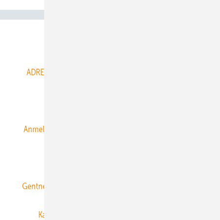
Abo- & Leserservice
ADRESSBUCH der WIND- und SOLARENERGIE
AGB
Alle Inhalte chronologisch
Anmelden
Anmeldung & Registrierung
Datenschutz
E-Paper
ERNEUERBARE ENERGIEN abonnieren
Gentner Energy Media
Gentner Verlag
Impressum
Karriere bei Gentner
Team
Mediaservice