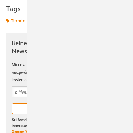
Tags
Termine & Veranstaltungen
Keine Zeit? Kein Problem mit dem ERE
Newsletter!
Mit unserem Newsletter erhalten Sie regelmäßig von uns
ausgewählte Informationen und Neuigkeiten, gebündelt und
kostenlos direkt ins Postfach.
Bei Anmeldung zu diesem Newsletter bin ich damit einverstanden, über
interessante Verlags- und Online-Angebote
der Marken der Alfons W.
Gentner Verlag GmbH & Co. KG
informiert zu werden. Diese