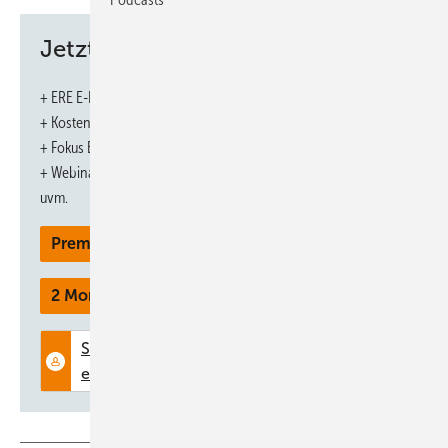
Jetzt weiterlesen und profitieren.
+ ERE E-Paper-Ausgabe – jeden Monat neu
+ Kostenfreien Zugang zu unserem Online-Archiv
+ Fokus ERE: Sonderhefte (PDF)
+ Webinare und Veranstaltungen mit Rabatten
uvm.
Premium Mitgliedschaft
2 Monate kostenlos testen