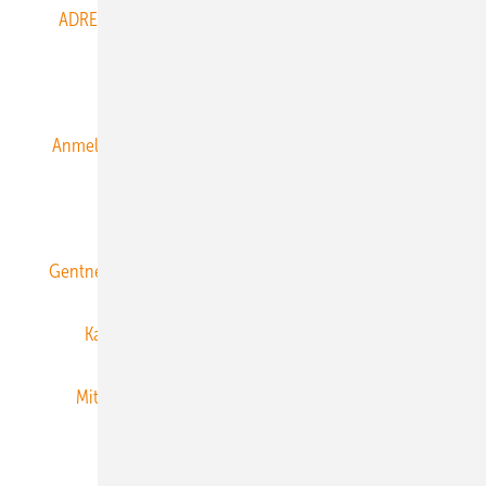
ADRESSBUCH der WIND- und SOLARENERGIE
AGB
Alle Inhalte chronologisch
Anmelden
Anmeldung & Registrierung
Datenschutz
E-Paper
ERNEUERBARE ENERGIEN abonnieren
Gentner Energy Media
Gentner Verlag
Impressum
Karriere bei Gentner
Team
Mediaservice
Mitgliedschaften und Engagement
Newsletter
Privacy Manager
RSS-Feed