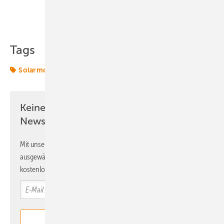
Teilen
Link kopieren
Tags
Solarmodule
Termine & Veranstaltungen
Keine Zeit? Kein Problem mit dem ERE
Newsletter!
Mit unserem Newsletter erhalten Sie regelmäßig von uns
ausgewählte Informationen und Neuigkeiten, gebündelt und
kostenlos direkt ins Postfach.