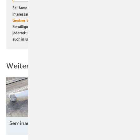
Bei Anmeldung zu diesem Newsletter bin ich damit einverstanden, über
interessante Verlags- und Online-Angebote
der Marken der Alfons W.
Gentner Verlag GmbH & Co. KG
informiert zu werden. Diese
Einwilligung kann ich jederzeit widerrufen und eine Abmeldung ist
jederzeit möglich. Informationen zum Umgang mit Daten finden Sie
auch in unserer
Datenschutzerklärung
.
Weitere Inhalte
Seminar: Grundlagen der
Windenergie