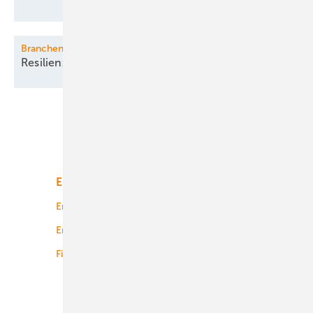
Branchentag Windenergie NRW
Resilienz in
Krisen
Unsere Themen
Energiemarkt
Technologie
Energierecht
Planung
Energiemärkte weltweit
Logistik
Finanzierung
Betrieb
Onshore-Wind
Offshore-Wind