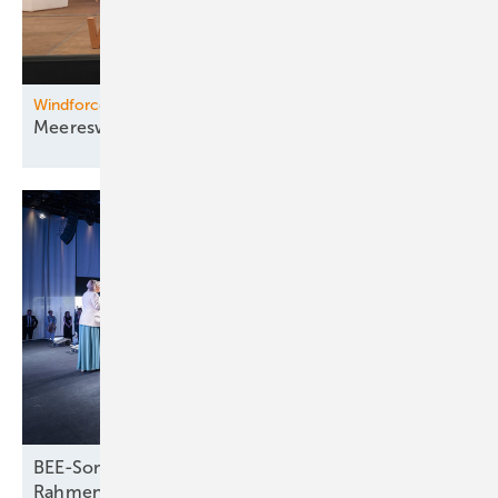
Windforce Konferenz
Meereswindkraft unter der
Lupe
BEE-Sommerfest legt Fokus auf energiepolitische
Rahmenbedingungen