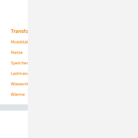
Solar
Bioenergie
Transformation
Energieversorger
Service
Mobilität
Kommunen
Netze
Stadtwerke
Speicher
Energiekonzerne
Lastmanagement
Wasserstoff
Wärme
Abo- & Leserservice