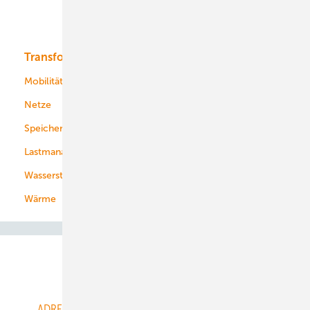
Bioenergie
Transformation
Energieversorger
Service
Mobilität
Kommunen
Netze
Stadtwerke
Speicher
Energiekonzerne
Lastmanagement
Wasserstoff
Wärme
Abo- & Leserservice
ADRESSBUCH der WIND- und SOLARENERGIE
AGB