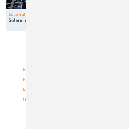
Solar Solutions Düsseldorf
Solare
Innovationen
Unsere Themen
Energiemarkt
Technologie
Energierecht
Planung
Energiemärkte weltweit
Logistik
Finanzierung
Betrieb
Onshore-Wind
Offshore-Wind
Solar