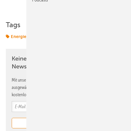
Teilen
Link kopieren
Tags
Energiewende
Termine & Veranstaltungen
Keine Zeit? Kein Problem mit dem ERE
Newsletter!
Mit unserem Newsletter erhalten Sie regelmäßig von uns
ausgewählte Informationen und Neuigkeiten, gebündelt und
kostenlos direkt ins Postfach.