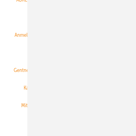
Alle Inhalte chronologisch
Anmelden
Anmeldung & Registrierung
Datenschutz
E-Paper
ERNEUERBARE ENERGIEN abonnieren
Gentner Energy Media
Gentner Verlag
Impressum
Karriere bei Gentner
Team
Mediaservice
Mitgliedschaften und Engagement
Newsletter
Privacy Manager
RSS-Feed