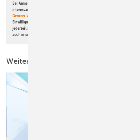
Bei Anmeldung zu diesem Newsletter bin ich damit einverstanden, über
interessante Verlags- und Online-Angebote
der Marken der Alfons W.
Gentner Verlag GmbH & Co. KG
informiert zu werden. Diese
Einwilligung kann ich jederzeit widerrufen und eine Abmeldung ist
jederzeit möglich. Informationen zum Umgang mit Daten finden Sie
auch in unserer
Datenschutzerklärung
.
Weitere Inhalte