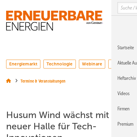
Springe
Springe
Springe
Search
auf
auf
auf
Hauptinhalt
Hauptmenü
SiteSearch
MENÜ
Startseite
Aktuelle A
Energiemarkt
Technologie
Webinare
Podcasts
Heftarchiv
Termine & Veranstaltungen
Videos
Firmen
Husum Wind wächst mit
neuer Halle für Tech-
Premium