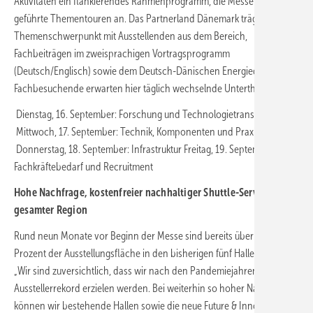
Aktivitäten ein flankierendes Rahmenprogramm, die Messe bietet
geführte Thementouren an. Das Partnerland Dänemark trägt zu dem
Themenschwerpunkt mit Ausstellenden aus dem Bereich,
Fachbeiträgen im zweisprachigen Vortragsprogramm
(Deutsch/Englisch) sowie dem Deutsch-Dänischen Energiedialog bei.
Fachbesuchende erwarten hier täglich wechselnde Unterthemen:
Dienstag, 16. September: Forschung und Technologietransfer
Mittwoch, 17. September: Technik, Komponenten und Praxis
Donnerstag, 18. September: Infrastruktur
Freitag, 19. September:
Fachkräftebedarf und Recruitment
Hohe Nachfrage, kostenfreier nachhaltiger Shuttle-Service in
gesamter Region
Rund neun Monate vor Beginn der Messe sind bereits über 85
Prozent der Ausstellungsfläche in den bisherigen fünf Hallen belegt.
„Wir sind zuversichtlich, dass wir nach den Pandemiejahren einen
Ausstellerrekord erzielen werden. Bei weiterhin so hoher Nachfrage
können wir bestehende Hallen sowie die neue Future & Innovation