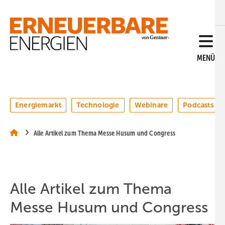
Springe
Springe
Springe
auf
auf
auf
Hauptinhalt
Hauptmenü
SiteSearch
MENÜ
Energiemarkt
Technologie
Webinare
Podcasts
Alle Artikel zum Thema Messe Husum und Congress
Alle Artikel zum Thema
Messe Husum und Congress