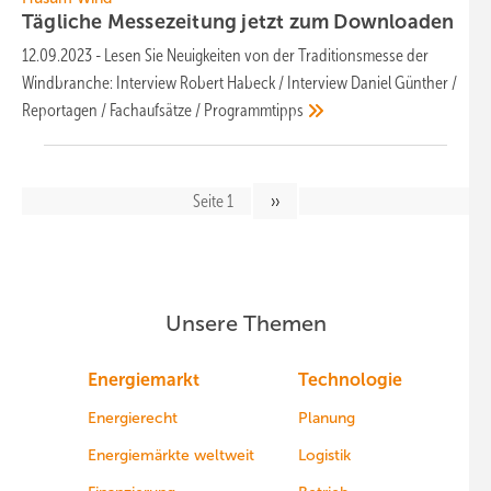
Tägliche Messezeitung jetzt zum
Downloaden
12.09.2023
-
Lesen Sie Neuigkeiten von der Traditionsmesse der
Windbranche: Interview Robert Habeck / Interview Daniel Günther /
Reportagen / Fachaufsätze /
Programmtipps
Seitennavigation
Seite 1
Nächste
››
Seite
Unsere Themen
Energiemarkt
Technologie
Energierecht
Planung
Energiemärkte weltweit
Logistik