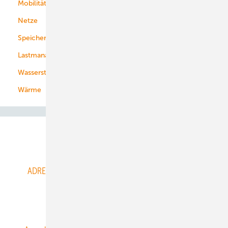
Mobilität
Kommunen
Netze
Stadtwerke
Speicher
Energiekonzerne
Lastmanagement
Wasserstoff
Wärme
Abo- & Leserservice
ADRESSBUCH der WIND- und SOLARENERGIE
AGB
Alle Inhalte chronologisch
Anmelden