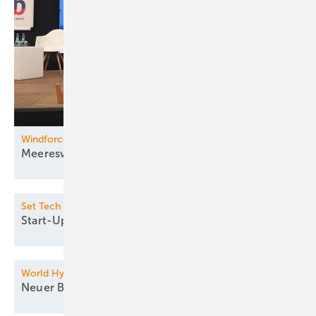
Windforce Konferenz
Meereswindkraft unter der
Lupe
Set Tech Festival
Start-Up
Innovation
World Hydrogen Summit & Exhibition
Neuer Bereich für
H2-Speicher