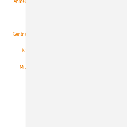
Anmeldung & Registrierung
Datenschutz
E-Paper
ERNEUERBARE ENERGIEN abonnieren
Gentner Energy Media
Gentner Verlag
Impressum
Karriere bei Gentner
Team
Mediaservice
Mitgliedschaften und Engagement
Newsletter
Privacy Manager
RSS-Feed
Veranstaltungen / Webinare
© 2026 ERNEUERBARE ENERGIEN