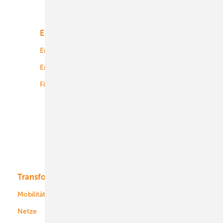
Unsere Themen
Energiemarkt
Technologie
Energierecht
Planung
Energiemärkte weltweit
Logistik
Finanzierung
Betrieb
Onshore-Wind
Offshore-Wind
Solar
Bioenergie
Transformation
Energieversorger
Service
Mobilität
Kommunen
Netze
Stadtwerke