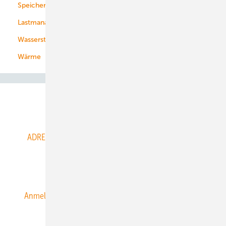
Speicher
Energiekonzerne
Lastmanagement
Wasserstoff
Wärme
Abo- & Leserservice
ADRESSBUCH der WIND- und SOLARENERGIE
AGB
Alle Inhalte chronologisch
Anmelden
Anmeldung & Registrierung
Datenschutz
E-Paper
ERNEUERBARE ENERGIEN abonnieren