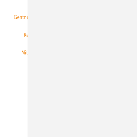
Gentner Energy Media
Gentner Verlag
Impressum
Karriere bei Gentner
Team
Mediaservice
Mitgliedschaften und Engagement
Newsletter
Privacy Manager
RSS-Feed
Veranstaltungen / Webinare
© 2026 ERNEUERBARE ENERGIEN