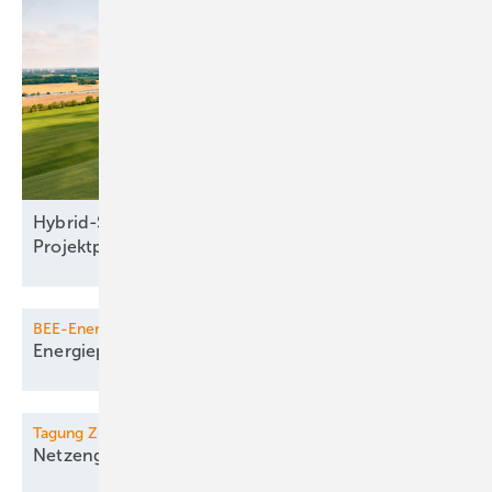
Hybrid-Seminar: Windparkplanung und
Projektprüfung
BEE-Energiedialog
Energiepolitischer
Jahresauftakt
Tagung Zukünftige Stromnetze
Netzengpässe
lösen