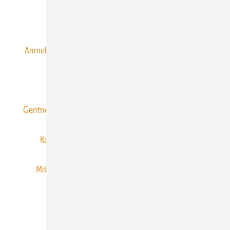
Alle Inhalte chronologisch
Anmelden
Anmeldung & Registrierung
Datenschutz
E-Paper
ERNEUERBARE ENERGIEN abonnieren
Gentner Energy Media
Gentner Verlag
Impressum
Karriere bei Gentner
Team
Mediaservice
Mitgliedschaften und Engagement
Newsletter
Privacy Manager
RSS-Feed
Veranstaltungen / Webinare