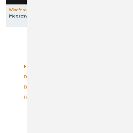
Windforce Konferenz
Meereswindkraft unter der
Lupe
Unsere Themen
Energiemarkt
Technologie
Energierecht
Planung
Energiemärkte weltweit
Logistik
Finanzierung
Betrieb
Onshore-Wind
Offshore-Wind
Solar