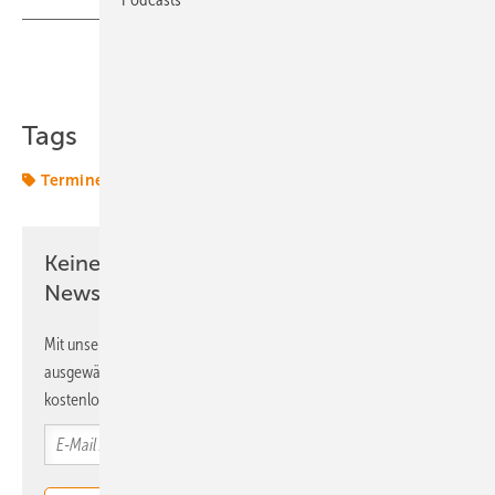
Teilen
Link kopieren
Tags
Termine & Veranstaltungen
Keine Zeit? Kein Problem mit dem ERE
Newsletter!
Mit unserem Newsletter erhalten Sie regelmäßig von uns
ausgewählte Informationen und Neuigkeiten, gebündelt und
kostenlos direkt ins Postfach.