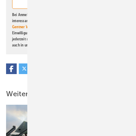
Bei Anmeldung zu diesem Newsletter bin ich damit einverstanden, über
interessante Verlags- und Online-Angebote
der Marken der Alfons W.
Gentner Verlag GmbH & Co. KG
informiert zu werden. Diese
Einwilligung kann ich jederzeit widerrufen und eine Abmeldung ist
jederzeit möglich. Informationen zum Umgang mit Daten finden Sie
auch in unserer
Datenschutzerklärung
.
Weitere Inhalte