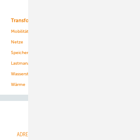
Bioenergie
Transformation
Energieversorger
Service
Mobilität
Kommunen
Netze
Stadtwerke
Speicher
Energiekonzerne
Lastmanagement
Wasserstoff
Wärme
Abo- & Leserservice
ADRESSBUCH der WIND- und SOLARENERGIE
AGB