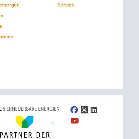
ersorger
Service
en
e
nzerne
026 ERNEUERBARE ENERGIEN