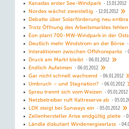
Kanadas erster See-Windpark
13.01.2012
Nordex wächst zweistellig
12.01.2012
Debatte über Solarförderung neu entbr
Trotz Öffnung des Arbeitsmarktes fehlen
Eon plant 700-MW-Windpark in der Ost
Deutlich mehr Windstrom an der Börse
Interaktionen zwischen Offshoreparks
Druck am Markt bleibt
06.01.2012
Endlich Aufatmen
06.01.2012
Gar nicht schnell wachsend
06.01.2012
Umbruch – und Stagnation?
06.01.2012
Spreu trennt sich vom Weizen
05.01.2012
Netzbetreiber ruft Kaltreserve ab
05.01.
LDK steigt bei Sunways ein
05.01.2012
Zellenhersteller Arise endgültig pleite
0
Ländle diskutiert Windenergieerlass
04.