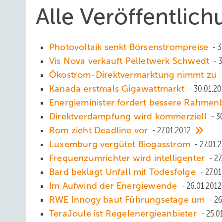
Alle Veröffentlic
Photovoltaik senkt Börsenstrompreise
3
Vis Nova verkauft Pelletwerk Schwedt
Ökostrom-Direktvermarktung nimmt zu
Kanada erstmals Gigawattmarkt
30.01.20
Energieminister fordert bessere Rahm
Direktverdampfung wird kommerziell
3
Rom zieht Deadline vor
27.01.2012
Luxemburg vergütet Biogasstrom
27.01.
Frequenzumrichter wird intelligenter
27
Bard beklagt Unfall mit Todesfolge
27.01
Im Aufwind der Energiewende
26.01.2012
RWE Innogy baut Führungsetage um
26
TeraJoule ist Regelenergieanbieter
25.0