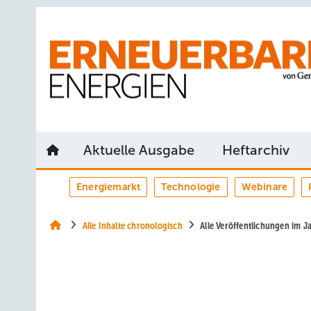
Springe
Springe
Springe
auf
auf
auf
Hauptinhalt
Hauptmenü
SiteSearch
Aktuelle Ausgabe
Heftarchiv
Energiemarkt
Technologie
Webinare
Alle Inhalte chronologisch
Alle Veröffentlichungen im 