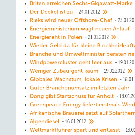
Briten erreichen Sechs-Gigawatt-Marke
Der Deckel ist zu
24.01.2012
Rieks wird neuer Offshore-Chef
23.01.20
Energieministerium wagt neuen Anlauf
Energiereht in Polen
21.01.2012
Wieder Geld da für kleine Blockheizkraf
Branche und Umweltminister beraten n
Windpowercluster geht leer aus
19.01.20
Weniger Zubau geht kaum
19.01.2012
Globales Wachstum, lokale Krisen
18.01
Guter Branchenumsatz im letzten Jahr
Dong gibt Startschuss für Anholt
18.01.2
Greenpeace Energy liefert erstmals Win
Afrikanische Brauerei setzt auf Solarthe
Algendiesel
16.01.2012
Weltmarktführer spart und entlässt
13.0