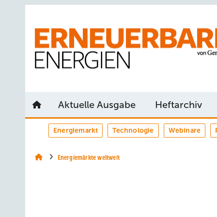
Springe
Springe
Springe
auf
auf
auf
Hauptinhalt
Hauptmenü
SiteSearch
Aktuelle Ausgabe
Heftarchiv
Energiemarkt
Technologie
Webinare
Energiemärkte weltweit