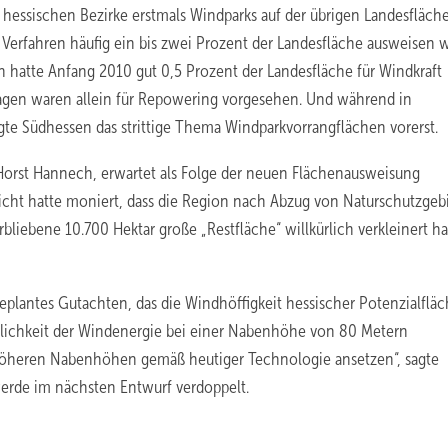
i hessischen Bezirke erstmals Windparks auf der übrigen Landesfläch
Verfahren häufig ein bis zwei Prozent der Landesfläche ausweisen w
 hatte Anfang 2010 gut 0,5 Prozent der Landesfläche für Windkraft
agen waren allein für Repowering vorgesehen. Und während in
agte Südhessen das strittige Thema Windparkvorrangflächen vorerst.
orst Hannech, erwartet als Folge der neuen Flächenausweisung
cht hatte moniert, dass die Region nach Abzug von Naturschutzgeb
liebene 10.700 Hektar große „Restfläche“ willkürlich verkleinert ha
plantes Gutachten, das die Windhöffigkeit hessischer Potenzialflä
ftlichkeit der Windenergie bei einer Nabenhöhe von 80 Metern
höheren Nabenhöhen gemäß heutiger Technologie ansetzen“, sagte
werde im nächsten Entwurf verdoppelt.