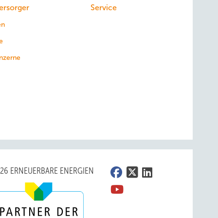
ersorger
Service
en
e
nzerne
026 ERNEUERBARE ENERGIEN