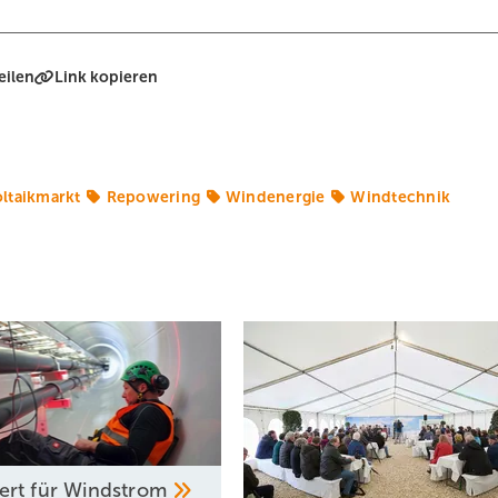
eilen
Link kopieren
ltaikmarkt
Repowering
Windenergie
Windtechnik
rt für
Windstrom