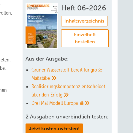
e
Heft 06-2026
ollen,
Inhaltsverzeichnis
Einzelheft
bestellen
Aus der Ausgabe:
ieten,
be.
Grüner Wasserstoff bereit für große
Maßstäbe
Realisierungskompetenz entscheidet
chen
über den
Erfolg
Drei Mal Modell
Europa
2 Ausgaben unverbindlich testen:
Jetzt kostenlos testen!