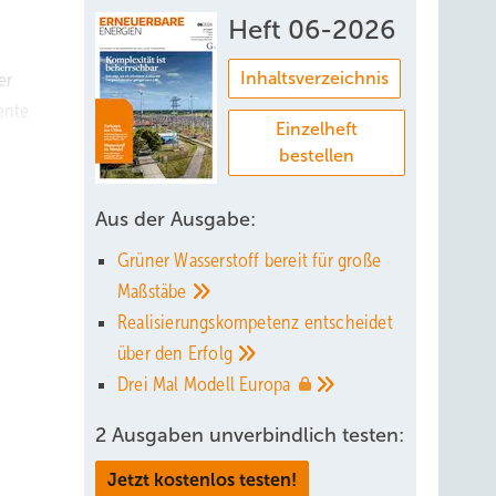
Heft 06-2026
er
Inhaltsverzeichnis
ente
Einzelheft
bestellen
 zu
Aus der Ausgabe:
 in
Grüner Wasserstoff bereit für große
Maßstäbe
Realisierungskompetenz entscheidet
d nur
über den
Erfolg
ten des
Drei Mal Modell
Europa
und
2 Ausgaben unverbindlich testen:
Jetzt kostenlos testen!