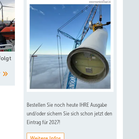
he
folgt
?
ht
s
llen
izienz
Bestellen Sie noch heute IHRE Ausgabe
und/oder sichern Sie sich schon jetzt den
Eintrag für 2027!
Weitere Infos