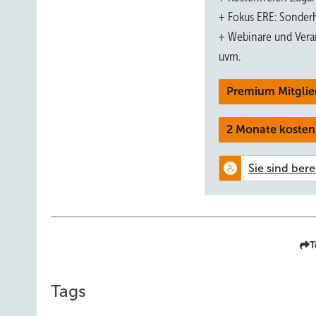
+ Fokus ERE: Sonderh
Die Kaskadierung, also das Hintereinanderschalten vo
+ Webinare und Vera
angewendet. Denn während Wärmepumpen im kleineren Le
uvm.
Technik, Modulation) verfügen, um die Heizleistung je 
Bedarfsschwankungen nicht mehr allein über den Verdic
Premium Mitglie
weitgehende Leistungsmodulation erhöht sich die Jahresar
2 Monate kosten
Nicht-modulierende Wärmepumpen laufen im Betrieb imm
eingestellten Temperatur ab. Lediglich in Abhängigkeit
des Wärmeabgabesystems schwankt auch die Heizleistu
zusammen, so können einzelne Wärmepumpen zu- oder ab
Steigerung der Wärmepumpeneffizienz erhöht sich aber au
Bedarfsfall problemlos von einer zweiten Wärmepumpe
T
Variationen von Wärmep
Tags
Eine Wärmepumpenkaskade kann entweder bivalent-alternat