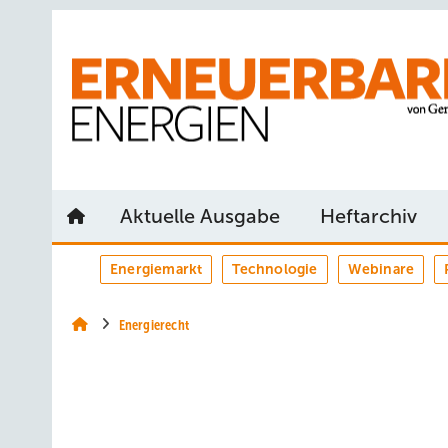
Springe
Springe
Springe
auf
auf
auf
Hauptinhalt
Hauptmenü
SiteSearch
Aktuelle Ausgabe
Heftarchiv
Energiemarkt
Technologie
Webinare
Energierecht