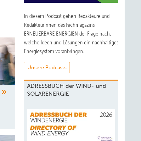
e
peratur
In diesem Podcast gehen Redakteure und
Redakteurinnen des Fachmagazins
ERNEUERBARE ENERGIEN der Frage nach,
auch
welche Ideen und Lösungen ein nachhaltiges
Energiesystem voranbringen.
inzeln
Unsere Podcasts
ADRESSBUCH der WIND- und
r
SOLARENERGIE
t von
ende