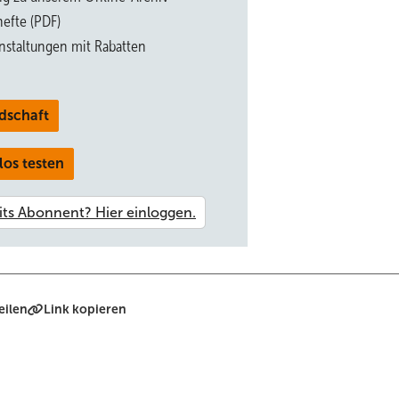
efte (PDF)
n Wärmepumpen wird heute vielfach bei größeren Wärmepumpenanlag
nstaltungen mit Rabatten
istungsbereich über eine entsprechende Verdichtertechnik (Inver
nach Bedarf anzupassen, so kann die Wärmepumpenleistung bei größe
hter angepasst werden. Durch eine Kaskadenschaltung und eine
dschaft
beitszahl und verbessert somit die Wirtschaftlichkeit.
los testen
er mit 100 Prozent Leistung und schalten nach Erreichen der
 der Temperaturen der Wärmequelle und der benötigten Vorlauftemper
ng der Wärmepumpe. Schaltet man nun Wärmepumpen in einer Kask
geschaltet werden und die Heizleistung verändern. Neben einer
ch die Ausfall- und Betriebssicherheit, da der Heizwärmebetrieb i
 übernommen werden kann.
eilen
Link kopieren
umpenkaskaden
iv oder -parallel betrieben werden. Beim bivalent-alternativen Be