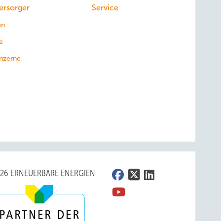
ersorger
Service
en
e
nzerne
026 ERNEUERBARE ENERGIEN