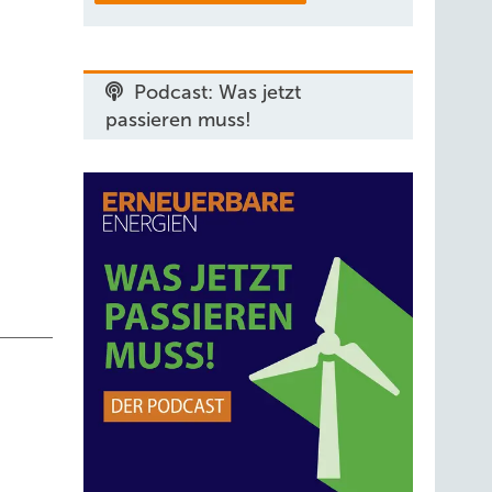
en
ter-
Podcast: Was jetzt
ren
passieren muss!
aturen
ade
m
trieb