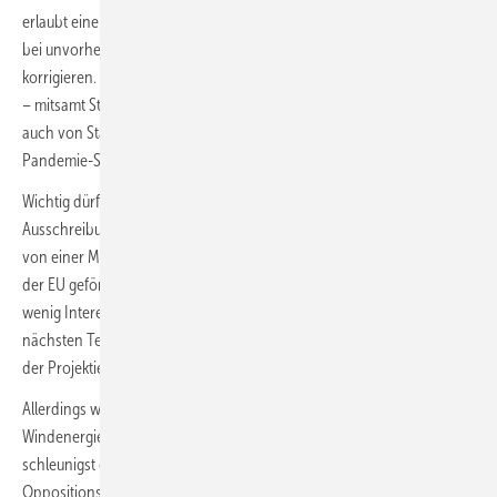
erlaubt eine zusätzliche Verordnungsermächtigung, die Höchstwerte
bei unvorhergesehenen Marktentwicklungen sogar nach oben zu
korrigieren. Ursachen für diese Probleme sind der Krieg in der Ukraine
– mitsamt Stopp von Rohstoffimporten zur Energiegewinnung oder
auch von Stahl – sowie globale Wirtschaftsstreitigkeiten und Corona-
Pandemie-Schutzvorkehrungen.
Wichtig dürfte daher sein, dass die endogene Mengensteuerung der
Ausschreibungsvolumen durch die Bundesnetzagentur (BNetzA) sich
von einer Muss- in eine Kannbestimmung umwandeln soll. Diese von
der EU geförderte Regelung sah bisher vor, dass die BNetzA bei zu
wenig Interesse der Investoren an einer Ausschreibungsrunde den
nächsten Tender verkleinern musste. Sie sollte so den Wettbewerb
der Projektierer stärken.
Allerdings weiß auch die Bundesregierung, dass sie die bei Onshore-
Windenergie-Projekten in Deutschland zögerlichen Investoren
schleunigst gewinnen muss. Kurz vor Verlinden ist
Oppositionspolitiker Klaus Ernst am Rednerpult. Der Linke-Politiker