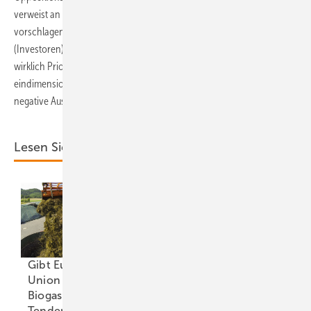
verweist an Habeck gewandt auf ein Dilemma: „Alles, was Sie
vorschlagen, erfordert ein Höchstmaß an Investitionen der Privaten
(Investoren)“. Insofern die Energiewende für die Bundesregierung
wirklich Priorität habe, müsse die Wirtschaftspolitik auf
eindimensionale Handlungen gegen Russland verzichten und
negative Auswirkungen auf das Investorenverhalten im Blick behalten.
Lesen Sie auch:
Gibt Europäische
Union dem großen
Biogas-Flexibilitäts-
„Ausbildungsquote
Tender eine
niedriger als der