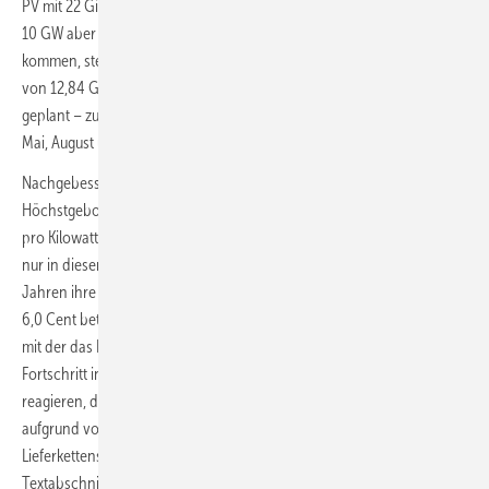
PV mit 22 Gigawatt (GW) im Jahr 2026, bei Onshore-Windenergie mit
10 GW aber schon 2025 erreicht sein soll. Um schnell auf Touren zu
kommen, steht 2023 ein einmaliges Rekordausschreibungsvolumen
von 12,84 GW Onshore-Wind-energie an, danach sind jährlich 10 GW
geplant – zu regelmäßigen Terminen immer am jeweils ersten Februar,
Mai, August und November.
Nachgebessert hat die Regierung auch bei den zulässigen
Höchstgeboten der Tender. Für Einspeisetarife von bis zu 5,88 Cent
pro Kilowattstunde (kWh) dürfen die Windparkprojektierer nun nicht
nur in diesem Jahr, sondern auch noch in den kommenden beiden
Jahren ihre Einspeisung anbieten. 2021 hatte das Höchstgebotslimit
6,0 Cent betragen. Erst 2025 würde die Degression wieder eintreten,
mit der das EEG die Kostensenkungen durch technologischen
Fortschritt in den Wettbewerb einpreist. Berlin will so darauf
reagieren, dass „die Kostenpositionen für die Anlagen derzeit
aufgrund von Kostensteigerungen, Inflation und
Lieferkettenschwierigkeiten steigen“, wie es in den erklärenden
Textabschnitten heißt. Wie schon im Referentenentwurf vom März