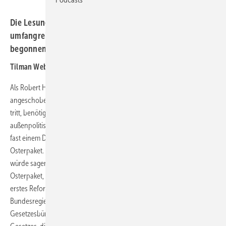
Die Lesungen des Osterpakets zur vielleicht
umfangreichsten Reform der Energiewende haben
begonnen. Schubwirkung für Windparks an Land.
Tilman Weber
Als Robert Habeck bei der ersten Lesung der von seinem Ministerium
angeschobenen drei Sammelnovellen ans Rednerpult im Bundestag
tritt, benötigt er knapp zwei Minuten für die Beschreibung
außenpolitischer Konflikte als Rahmenbedingung der Reformen. Nach
fast einem Drittel seiner Redezeit spricht er noch ein wenig vom
Osterpaket. Es sei „die größte Energiemarktreform seit Jahren – ich
würde sagen: seit Jahrzehnten“. Aus dem sehr umfangreichen
Osterpaket, das der Bundeswirtschaftsminister schon Anfang April als
erstes Reformpaket mit 500 Seiten vorgestellt hatte, hatte die
Bundesregierung zur Debatte am 12. Mai drei ebenfalls umfangreiche
Gesetzesbündel eingebracht: Die Reform des Erneuerbare-Energien-