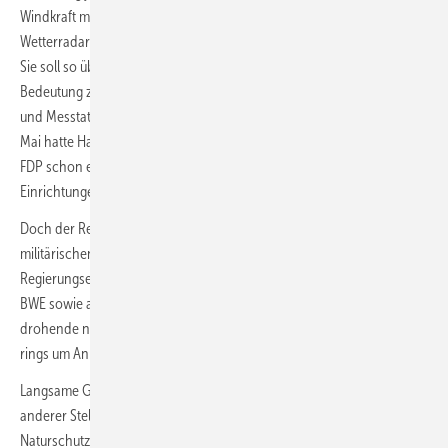
Windkraft mit Funknavigationsanlagen zur Flugverkehrssicherung,
Wetterradaren und seismologischen Messstationen berichten muss.
Sie soll so überprüfen, ob die neue hohe sicherheitspolitische
Bedeutung zur schnellen Freigabe der durch Radare, Funkanlagen
und Messtationen blockierten Windparkprojekte mit fünf GW führt. Im
Mai hatte Habeck mit Bundesverkehrsminister Volker Wissing von der
FDP schon eine Verkleinerung der Tabuzonen für Windparks um diese
Einrichtungen teilweise um bis zu zwei Drittel angekündigt.
Doch der Referentenentwurf hatte auch Nutzungskonflikte mit
militärischen Belangen zur Überprüfung empfohlen. Davon steht im
Regierungsentwurf nichts mehr. Im Gegenteil: Derzeit beklagen sich
BWE sowie auch der Energiewirtschaftsverband BDEW über eine
drohende neue Ausweisung großer windkraftfreier Schutzbereiche
rings um Anlagen zur militärischen Luftraumbeobachtung.
Langsame Genehmigungen zu beschleunigen, sehen die Reformer an
anderer Stelle vor. Beispielsweise in der Reform des
Naturschutzgesetzes bei den Vogelschutzprüfungen. Außerdem