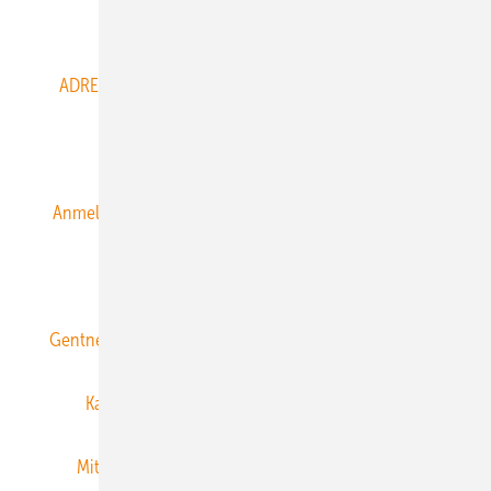
Abo- & Leserservice
ADRESSBUCH der WIND- und SOLARENERGIE
AGB
Alle Inhalte chronologisch
Anmelden
Anmeldung & Registrierung
Datenschutz
E-Paper
ERNEUERBARE ENERGIEN abonnieren
Gentner Energy Media
Gentner Verlag
Impressum
Karriere bei Gentner
Team
Mediaservice
Mitgliedschaften und Engagement
Newsletter