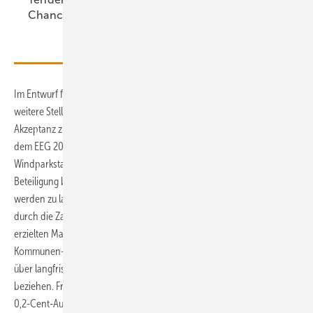
Chance?
Krankenstand“
Im Entwurf für das EEG, das am 1. Januar 2023 in Kraft treten soll, sind
weitere Stellschrauben erwähnt. Auf die Stärkung der örtlichen
Akzeptanz zielt eine noch stärkere Beteiligung der Kommunen. Seit
dem EEG 2021 dürfen Windparkbetreiber den Kommunen am
Windparkstandort 0,2 Cent pro Kilowattstunde als freiwillige
Beteiligung bezahlen, um kurzfristig den Nutzen für die Anwohner klar
werden zu lassen. Allerdings nur, wenn die Netzbetreiber mindestens
durch die Zahlung einer EEG-Marktprämie auf den im Stromhandel
erzielten Marktwert beteiligt sind. Künftig sollen auch diejenigen die
Kommunen-Abgabe anbieten dürfen, die zum Beispiel ihre Vergütung
über langfristige Stromlieferverträge mit großen Stromkunden
beziehen. Freilich bekommen nur die EEG-geförderten Windparks die
0,2-Cent-Ausgaben im Jahr darauf von den Netzbetreibern