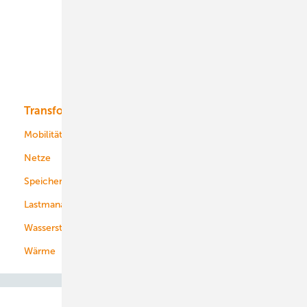
Onshore-Wind
Offshore-Wind
Solar
Bioenergie
Transformation
Energieversorger
Service
Mobilität
Kommunen
Netze
Stadtwerke
Speicher
Energiekonzerne
Lastmanagement
Wasserstoff
Wärme