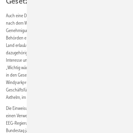
Gesetz
Auch eine Definition der Bedeutung des Erneuerbaren-Ausbaus soll
nach dem Willen der Koalition aus SPD, Grünen und FDP die
Genehmigungen beschleunigen, weil sie den Entscheidern in den
Behörden eine Abwägung zugunsten von Wind- oder Solarparks an
Land erlaubt. „Die Errichtung und der Betrieb von Anlagen sowie den
dazugehörigen Nebenanlagen liegen im überragenden öffentlichen
Interesse und dienen der öffentlichen Sicherheit“, heißt es dort nun.
„Wichtig wäre, dass diese Definition nicht nur im EEG, sondern auch
in den Gesetzen für andere Fachbereiche gilt, die über
Windparkprojektierungen entscheiden“, so betonte der
Geschäftsführer des Bundesverband Windenergie (BWE), Wolfram
Axthelm, im April im Rahmen eines Policy Briefing für Journalisten.
Die Einweisung der Journalisten nutzte der BWE-Chef somit auch für
einen Verweis auf versteckte konkurrierende Prioritäten. So ist im
EEG-Regierungsentwurf vorgesehen, dass die Bundesregierung dem
Bundestag jährlich einmal über die Nutzungskonkurrenz von