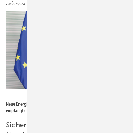
zurückgezahlt.
Foto: Thomas Imo - phototek - Deutscher Bundestag
Neue Energiepartnerschaft? Bundestagspräsidentin Bärbel Bas
empfängt den Emir von Katar, Scheich Tamim Bin Hamad Al Thani
Sicherheitspolitische Bedeutung ist