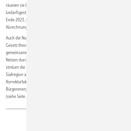
räumen sie bei technischen Nachrüstungen wie der
bedarfsgesteuerten Nachtkennzeichnung mehr Zeit ein, noch bis
Ende 2023, sowie bei der Einrichtung von modernen Messstellen für
Abrechnungen von Windparks.
Auch die Nutzung von Windstrom zum Eigenbedarf erleichtert das
Gesetz theoretisch. Allerdings bemängeln die Verbände, dass eine
gemeinsame Erzeugung und Nutzung von Windstrom in regionalen
Netzen durch „Energy Sharing“ noch nicht im Gesetz steht. Zusätzlich
streben die Gesetzgeber die Verbesserung für Ausschreibungen in der
Südregion an, mit einem speziell nur hier zugelassenen
Korrekturfaktor an besonders schwachwindigen Standorten. Auch
Bürgerenergiegesellschaften will die Regierung nun gefördert sehen
(siehe Seite 15).
Teilen
Link kopieren