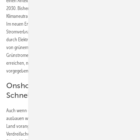
einen Anteil von 80 Prozent Erneuerbaren-Strom im Netz im Jahr
2030. Bisher zielt das Erneuerbare-Energien-Gesetz (EEG) auf die
Klimaneutralität der Stromversorgung lediglich „vor dem Jahr 2050“.
Im neuen Entwurf rechnet die Regierung zudem mit einem Anstieg des
Stromverbrauchs von heute 560 auf 750 Terawattstunden (TWh)
durch Elektromobilität, Digitalisierung und synthetische Erzeugung
von grünem Wasserstoff als emissionsfreiem Energieträger. Die
Grünstromerzeugung muss demnach 2030 schon 600 TWh
erreichen, nochmals 28 TWh mehr als im Referentenentwurf
vorgegeben.
Onshore-Windenergie braucht
Schnellstart
Auch wenn die Bundesregierung die Photovoltaik (PV) am stärksten
ausbauen will: Am schnellsten muss es zunächst bei Windenergie an
Land vorangehen. Für beide Technologien ist eine zügige
Verdreifachung des jährlichen Zubaus von 2022 vorgesehen, die bei