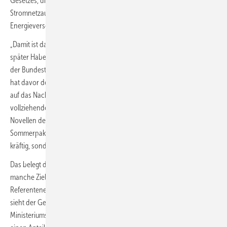
Gesetzes, die Offshore-Windenergie-Reform und die Reform zum
Stromnetzausbau mitsamt Verbraucherschutz vor der Marktmacht der
Energieversorger.
„Damit ist das Startsignal für den Turboausbau da“, sagt Minuten
später Habecks Parteifreundin Julia Verlinden, Energiewendeexpertin
der Bundestagsfraktion von Bündnis 90/Die Grünen. Worum es geht,
hat davor der Minister mit seinem Verweis auf den Angriff Russlands
auf das Nachbarland Ukraine verdeutlicht und auf die sich rasant
vollziehende Abnabelung von Russlands Rohstofflieferungen. Die
Novellen des Osterpakets und eines zur Vorlage im Juli vorgesehenen
Sommerpakets sollen die Energiewende daher nicht nur besonders
kräftig, sondern auch besonders schnell ausfallen lassen.
Das belegt der im Bundestag gelesene Regierungsentwurf, der
manche Ziele und Instrumente im Vergleich zu den ersten
Referentenentwürfen der Novellen aus dem März noch verschärft. So
sieht der Gesetzentwurf wie schon der Referentenentwurf des
Ministeriums eine fast klimaneutrale Stromerzeugung 2035 vor sowie