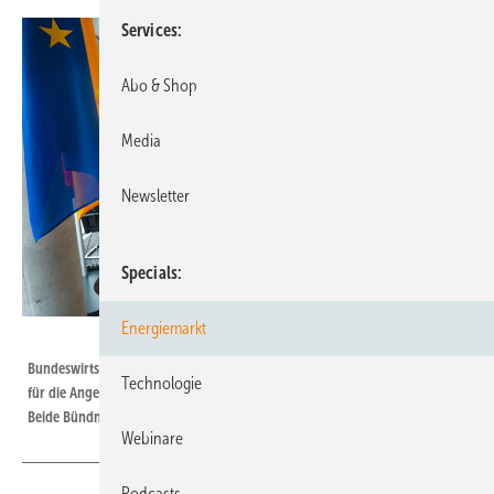
Services
Abo & Shop
Media
Newsletter
Specials
Energiemarkt
Marc-Steffen Unger - Deutscher Bundestag
Bundeswirtschaftsminister Robert Habeck und der Leiter des Ausschusses
Technologie
für die Angelegenheiten der Europäischen Union, Anton Hofreiter (rechts).
Beide Bündnis 90/Die Grünen
Webinare
Podcasts