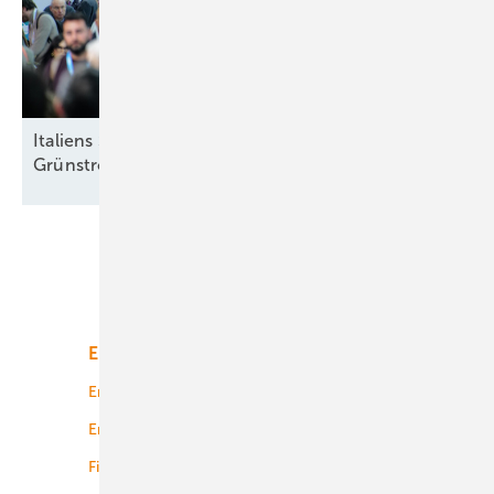
Italiens Strategiedebatte in Rimini über sinnvolle
Grünstromziele
Unsere Themen
Energiemarkt
Technologie
Energierecht
Planung
Energiemärkte weltweit
Logistik
Finanzierung
Betrieb