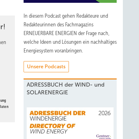
In diesem Podcast gehen Redakteure und
Redakteurinnen des Fachmagazins
r!
ERNEUERBARE ENERGIEN der Frage nach,
welche Ideen und Lösungen ein nachhaltiges
nen
Energiesystem voranbringen.
, rückt
Unsere Podcasts
auf die
ADRESSBUCH der WIND- und
 jetzt
SOLARENERGIE
gung
e
 Daten
die KfW
aft
tzt.