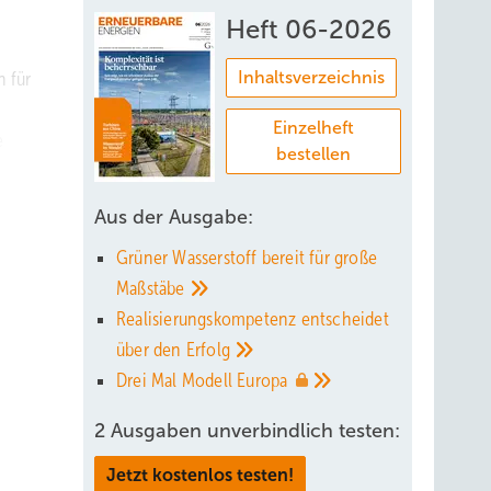
Heft 06-2026
n für
Inhaltsverzeichnis
Einzelheft
e
bestellen
ien sei
Aus der Ausgabe:
Grüner Wasserstoff bereit für große
Maßstäbe
Realisierungskompetenz entscheidet
über den
Erfolg
Drei Mal Modell
Europa
2 Ausgaben unverbindlich testen:
Jetzt kostenlos testen!