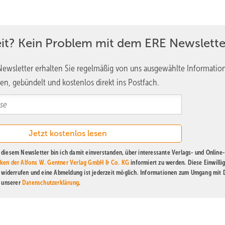
neuerbare Energie
eit? Kein Problem mit dem ERE Newslette
ewsletter erhalten Sie regelmäßig von uns ausgewählte Informatio
ungswidrig
en, gebündelt und kostenlos direkt ins Postfach.
shaltsplanung der Bundesregierung für verfassungswidrig zu erklären
cht verbrauchter Kreditermächtigungen, die aus 2021 dem Klima- und
rfassungsgericht für nichtig erklärt. Das hat massive Auswirkungen 
Wohnens: So hat das Bundesamt für Wirtschaft und Ausfuhrkontrolle
diesem Newsletter bin ich damit einverstanden, über interessante Verlags- und Online-
ung von Bürgerwindenergie, die Energieberatung für Wohn- und
ken der Alfons W. Gentner Verlag GmbH & Co. KG
informiert zu werden. Diese Einwilli
das Förderprogramm Serielle Sanierung. Auf Eis liegen zudem di
t widerrufen und eine Abmeldung ist jederzeit möglich. Informationen zum Umgang mit
nie, die den Verkehrssektor klimafreundlicher machen sollten. Auch 
n unserer
Datenschutzerklärung
.
ndesförderung für Energie- und Ressourceneffizienz in der Wirtsch
 werde die Annahme als auch Bewilligung von Anträgen zudem ausgese