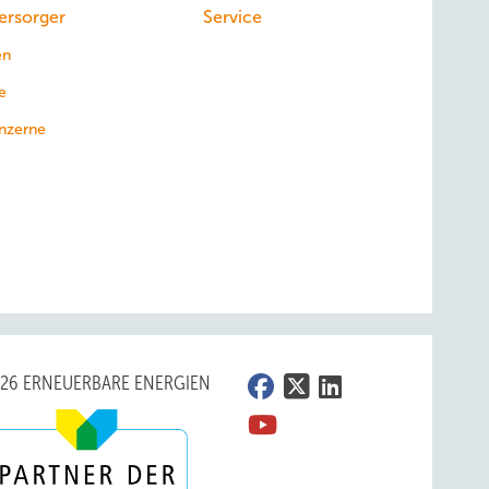
ersorger
Service
stand
en
e
utos
Der
nzerne
 2023
 in den
ßzügige
ozial
026 ERNEUERBARE ENERGIEN