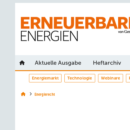
Springe
Springe
Springe
auf
auf
auf
Hauptinhalt
Hauptmenü
SiteSearch
Aktuelle Ausgabe
Heftarchiv
Energiemarkt
Technologie
Webinare
Energierecht