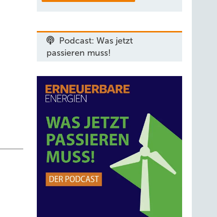
 im
dürfen
Podcast: Was jetzt
auchen
passieren muss!
Kraft-
ung der
ilienz
ene
ie