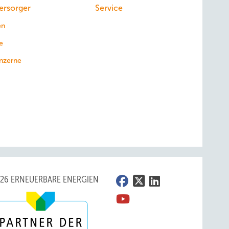
ersorger
Service
en
e
nzerne
026 ERNEUERBARE ENERGIEN