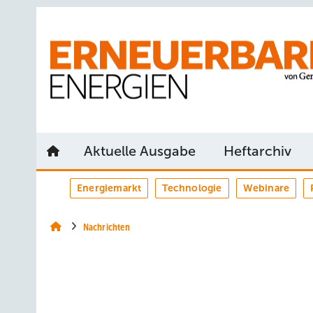
Springe
Springe
Springe
auf
auf
auf
Hauptinhalt
Hauptmenü
SiteSearch
Aktuelle Ausgabe
Heftarchiv
Energiemarkt
Technologie
Webinare
Nachrichten