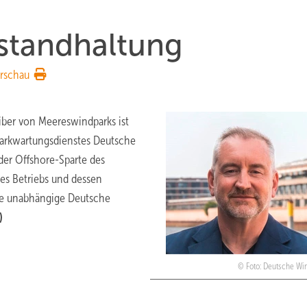
nstandhaltung
rschau
eiber von Meereswindparks ist
parkwartungsdienstes Deutsche
er Offshore-Sparte des
es Betriebs und dessen
ie unabhängige Deutsche
)
Foto: Deutsche Wi