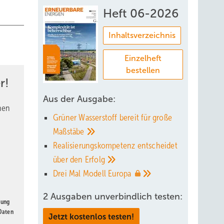
Heft 06-2026
Inhaltsverzeichnis
Einzelheft
bestellen
r!
Aus der Ausgabe:
nen
Grüner Wasserstoff bereit für große
Maßstäbe
Realisierungskompetenz entscheidet
über den
Erfolg
Drei Mal Modell
Europa
2 Ausgaben unverbindlich testen:
gung
 Daten
Jetzt kostenlos testen!