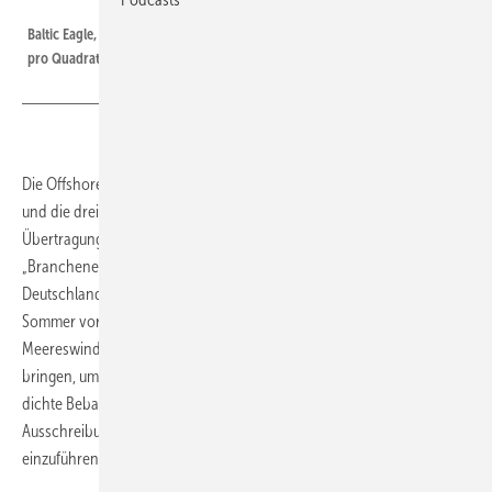
Foto: Iberdrola
Baltic Eagle, im Vollbetrieb seit Juli 2025, erzeugt Strom mit 11,9 Megawatt
pro Quadratkilometer.
Die Offshore-Windkraft-Interessenverbände BDEW, VDMA und BWO
und die drei Offshore-Windparks anbindenden
Übertragungsnetzbetreiber 50 Hertz, Amprion und Tennet haben eine
„Branchenerklärung zur Stabilisierung des Offshore-Wind-Ausbaus“ in
Deutschland vorgelegt. Darin fordern sie eine Verschiebung der im
Sommer vorgesehenen nächsten Ausschreibungen von
Meereswindparks auf das vierte Quartal als Zeitraum. Dies soll Zeit
bringen, um bestehende Ausschreibungsflächen für eine weniger
dichte Bebauung mit Windturbinen neu zu definieren und ein neues
Ausschreibungssystem mit Differenzverträgen als Grundlage
einzuführen.