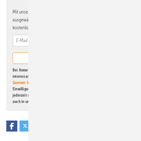
Mit unserem Newsletter erhalten Sie regelmäßig von uns
ausgewählte Informationen und Neuigkeiten, gebündelt und
kostenlos direkt ins Postfach.
Bei Anmeldung zu diesem Newsletter bin ich damit einverstanden, über
interessante Verlags- und Online-Angebote
der Marken der Alfons W.
Gentner Verlag GmbH & Co. KG
informiert zu werden. Diese
Einwilligung kann ich jederzeit widerrufen und eine Abmeldung ist
jederzeit möglich. Informationen zum Umgang mit Daten finden Sie
auch in unserer
Datenschutzerklärung
.