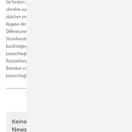
Sie fordern zudem den Start der von der Europäischen Union
ohnehin auch ab 2027 verlangten Differenzvertrags-Auktionen mit
üblichen produktionsabhängigen zweiseitigen Zuschuss- und
Abgabe-Verpflichtungen schon ab Ende kommenden Jahres.
Differenzverträge (international: CFD), sehen einen Zuschuss zu den
Stromhandelseinnahmen vor, wenn die Betreiber ihren Strom im
kurzfristigen Handel billiger als eine in der Ausschreibung
bezuschlagte untere Preisschwelle verkaufen müssen. Und sie sehen
Rückzahlungen von übermäßigen Gewinnüberschüssen durch die
Betreiber vor, wenn im Stromhandel sich Preise höher als ein oberes
bezuschlagtes Vergütungsniveau bildeten.
(tw)
Teilen
Link kopieren
Keine Zeit? Kein Problem mit dem ERE
Newsletter!