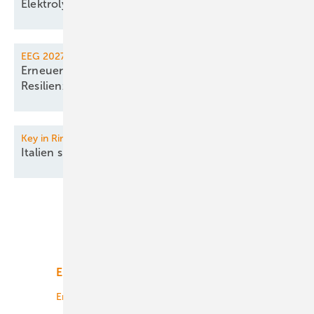
Elektrolyseur für
Bürger:innen
EEG 2027
Erneuerbaren-Gesetz führt Ausschreibung für
Resilienz
ein
Key in Rimini
Italien sucht Weg in
Energieselbstständigkeit
Unsere Themen
Energiemarkt
Technologie
Energierecht
Planung