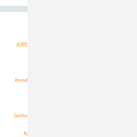
Abo- & Leserservice
ADRESSBUCH der WIND- und SOLARENERGIE
AGB
Alle Inhalte chronologisch
Anmelden
Anmeldung & Registrierung
Datenschutz
E-Paper
ERNEUERBARE ENERGIEN abonnieren
Gentner Energy Media
Gentner Verlag
Impressum
Karriere bei Gentner
Team
Mediaservice