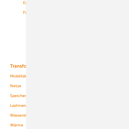
Energiemärkte weltweit
Logistik
Finanzierung
Betrieb
Onshore-Wind
Offshore-Wind
Solar
Bioenergie
Transformation
Energieversorger
Service
Mobilität
Kommunen
Netze
Stadtwerke
Speicher
Energiekonzerne
Lastmanagement
Wasserstoff
Wärme