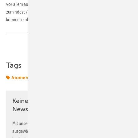
vor allem auf den Erhalt der Energiesicherheit bis 2030, wobei
zumindest 75 Prozent des Stroms bis dahin aus der Kernenergie
kommen sollen.
(tw)
Teilen
Link kopieren
Tags
Atomenergie
Keine Zeit? Kein Problem mit dem ERE
Newsletter!
Mit unserem Newsletter erhalten Sie regelmäßig von uns
ausgewählte Informationen und Neuigkeiten, gebündelt und