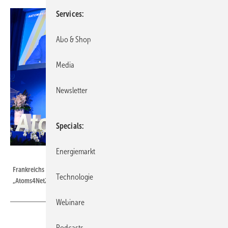
Services
Abo & Shop
Media
Newsletter
Specials
Energiemarkt
Foto: dean_calma - IAEA (CC BY 2.0 DEED)
Frankreichs Energieministerin Agnès Pannier-Runacher in einer Runde der
Technologie
„Atoms4NetZero“
Webinare
Podcasts