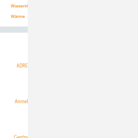
Wasserstoff
Wärme
Abo- & Leserservice
ADRESSBUCH der WIND- und SOLARENERGIE
AGB
Alle Inhalte chronologisch
Anmelden
Anmeldung & Registrierung
Datenschutz
E-Paper
ERNEUERBARE ENERGIEN abonnieren
Gentner Energy Media
Gentner Verlag
Impressum