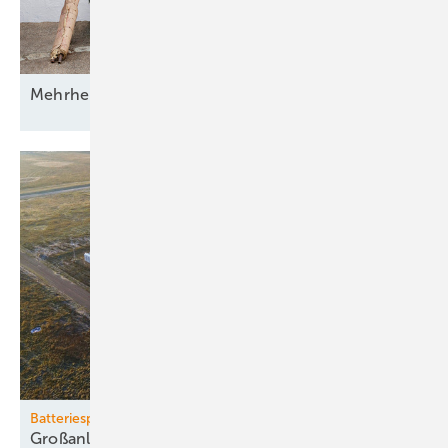
Mehrheit der Deutschen will erneuerbar
heizen
Batteriespeicher-Boom
Großanlagen treiben Wachstum - Rückgang bei