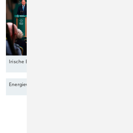
Irische
Elektrifizierung
Energiewende stolpert in den
Flexibilitätspfad
Unsere Themen