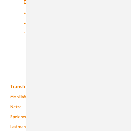
Energiemarkt
Technologie
Energierecht
Planung
Energiemärkte weltweit
Logistik
Finanzierung
Betrieb
Onshore-Wind
Offshore-Wind
Solar
Bioenergie
Transformation
Energieversorger
Service
Mobilität
Kommunen
Netze
Stadtwerke
Speicher
Energiekonzerne
Lastmanagement