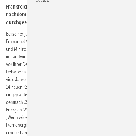
Frankreichs Energieministerin wechselt Ressort,
nachdem sie einen nuklearen Klimaschutzweg bis 2035
durchgesetzt hat.
Bei seiner jüngsten Regierungsumbildung hat Frankreichs Präsident
Emmanuel Macron das Energiewendeministerium wieder abgeschafft
und Ministerin Agnès Pannier-Runacher im Februar als Beigeordnete
im Landwirtschaftsministerium untergebracht. Sie hinterlässt ein kurz
vor ihrer Demission noch von ihr fertiggestelltes Programm zur
Dekarbonisierung der Energieversorgung, das die Atomenergie auf
viele Jahre hinaus stärken soll. So sieht dieser Plan sogar den Bau von
14 neuen Kernkraftwerken vor – acht mehr als die sechs bisher fest
eingeplanten Kraftwerksbauten. Bis 2035 soll die Atomenergie
demnach 35 Prozent ausmachen. In den Kreisen der Erneuerbare-
Energien-Wirtschaft erzeugte sie Ärger mit der auslegbaren Aussage:
„Wenn wir erst einmal alle Grundlagen für die bestehenden Sektoren
[Kernenergie und andere] geschaffen haben, werden die
erneuerbaren Energien die letzte Meile bilden“. Das Programm zielt