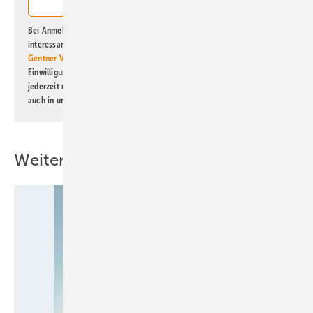
Bei Anmeldung zu diesem Newsletter bin ich damit einverstanden, über
interessante Verlags- und Online-Angebote
der Marken der Alfons W.
Gentner Verlag GmbH & Co. KG
informiert zu werden. Diese
Einwilligung kann ich jederzeit widerrufen und eine Abmeldung ist
jederzeit möglich. Informationen zum Umgang mit Daten finden Sie
auch in unserer
Datenschutzerklärung
.
Weitere Inhalte