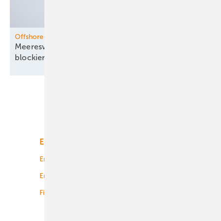
Offshore-Windenergie
Meereswindkraft-Organisation für Rückgabe
blockierter
Flächen
Unsere Themen
Energiemarkt
Technologie
Energierecht
Planung
Energiemärkte weltweit
Logistik
Finanzierung
Betrieb
Onshore-Wind