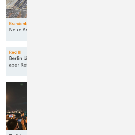
Brandenburg
Neue Ansiedlung von
Industrie
Red III
Berlin lässt schnelle Meereswindparks zu, vergisst
aber
Reform