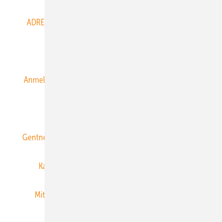
ADRESSBUCH der WIND- und SOLARENERGIE
AGB
Alle Inhalte chronologisch
Anmelden
Anmeldung & Registrierung
Datenschutz
E-Paper
ERNEUERBARE ENERGIEN abonnieren
Gentner Energy Media
Gentner Verlag
Impressum
Karriere bei Gentner
Team
Mediaservice
Mitgliedschaften und Engagement
Newsletter