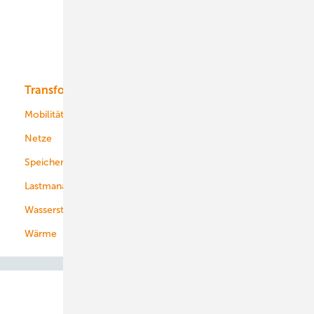
Offshore-Wind
Solar
Bioenergie
Transformation
Energieversorger
Service
Mobilität
Kommunen
Netze
Stadtwerke
Speicher
Energiekonzerne
Lastmanagement
Wasserstoff
Wärme
Abo- & Leserservice