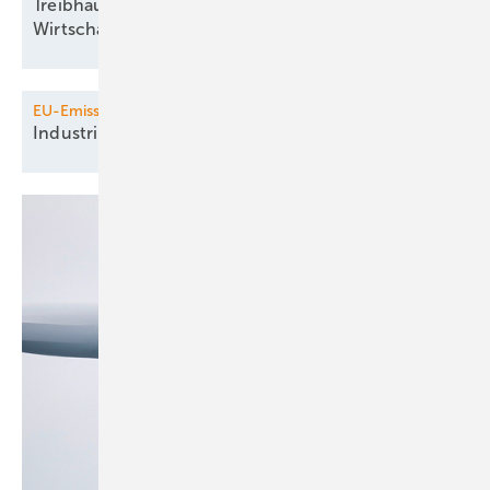
Treibhausgasrückgang trotz
Wirtschaftswachstum
EU-Emissionshandel
Industrie und Merz gegen
CO
-Abgabe
2