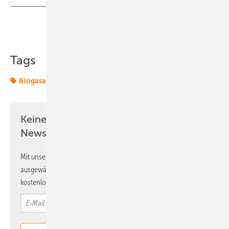
Teilen
Link kopieren
Tags
Biogasanlagen
Einspeisung
Keine Zeit? Kein Problem mit dem ERE
Newsletter!
Mit unserem Newsletter erhalten Sie regelmäßig von uns
ausgewählte Informationen und Neuigkeiten, gebündelt und
kostenlos direkt ins Postfach.