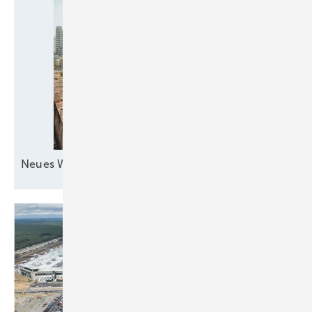
Neues Windkraftquartett zur
See