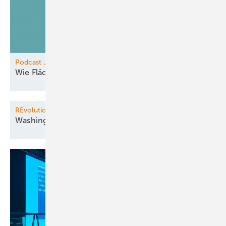
Podcast „Was jetzt passieren muss“
Wie Flächeneigentümer vom Pooling
profitieren
REvolution, Maryland Offshore, New England, South Coast
Washington attackiert
Offshore-Windparks