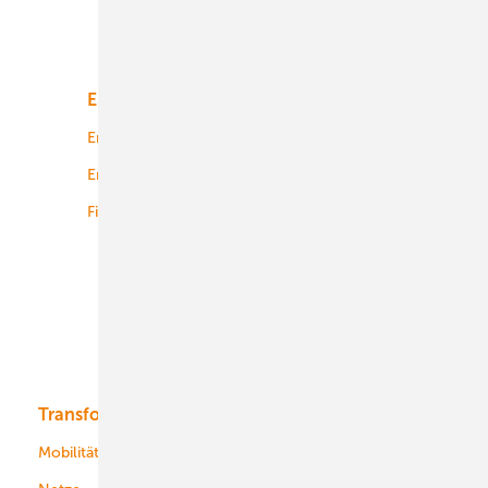
Unsere Themen
Energiemarkt
Technologie
Energierecht
Planung
Energiemärkte weltweit
Logistik
Finanzierung
Betrieb
Onshore-Wind
Offshore-Wind
Solar
Bioenergie
Transformation
Energieversorger
Service
Mobilität
Kommunen