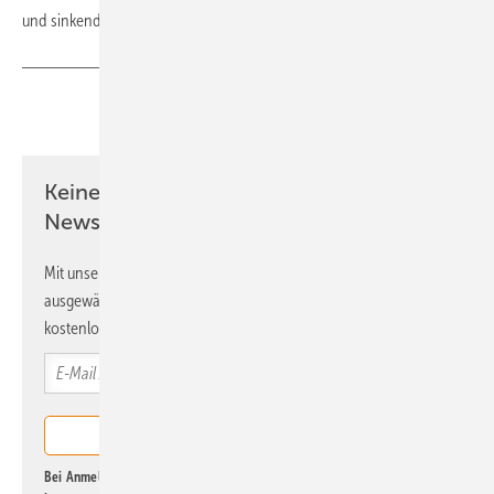
und sinkende Aufnahmefähigkeit der Ozeane trugen dazu bei.
(tw)
Teilen
Link kopieren
Keine Zeit? Kein Problem mit dem ERE
Newsletter!
Mit unserem Newsletter erhalten Sie regelmäßig von uns
ausgewählte Informationen und Neuigkeiten, gebündelt und
kostenlos direkt ins Postfach.
Bei Anmeldung zu diesem Newsletter bin ich damit einverstanden, über