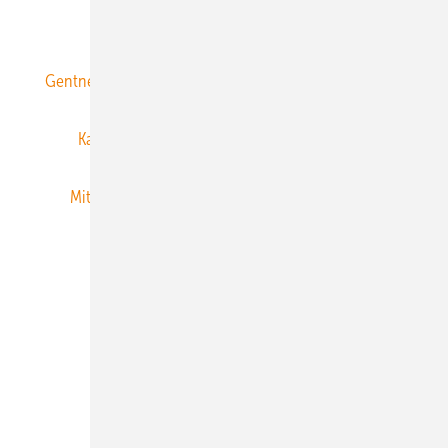
ERNEUERBARE ENERGIEN abonnieren
Gentner Energy Media
Gentner Verlag
Impressum
Karriere bei Gentner
Team
Mediaservice
Mitgliedschaften und Engagement
Newsletter
Privacy Manager
RSS-Feed
Veranstaltungen / Webinare
© 2026 ERNEUERBARE ENERGIEN