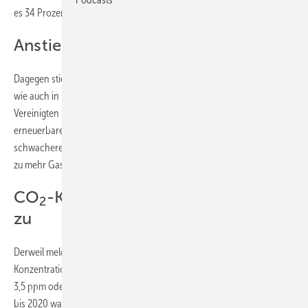
es 34 Prozent weniger oder 7,1 TWh.
Anstieg fossiler Erzeugung in USA
Dagegen stieg die Erzeugung aus fossilen Energiequellen in den USA
wie auch in Europa an. Das Wachstum beim Stromverbrauch der
Vereinigten Staaten übertraf dabei die Mehrerzeugung aus
erneuerbaren Quellen. In der Europäischen Union (EU) führten
schwacheres Windaufkommen und weniger ertragreiche Wasserkraft
zu mehr Gas- und Kohlestromerzeugung.
CO
-Konzentration nimmt weiter
2
zu
Derweil meldete die Weltwetterorganisation einen Rekordanstieg der
Konzentration des Treibhausgases CO
binnen des halben Jahres um
2
3,5 ppm oder Parts per Million, wie das internationale Maß heißt. 2011
bis 2020 waren es im Schnitt noch 2,4 ppm pro Jahr. Waldbrände