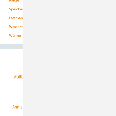
Netze
Stadtwerke
Speicher
Energiekonzerne
Lastmanagement
Wasserstoff
Wärme
Abo- & Leserservice
ADRESSBUCH der WIND- und SOLARENERGIE
AGB
Alle Inhalte chronologisch
Anmelden
Anmeldung & Registrierung
Datenschutz
E-Paper