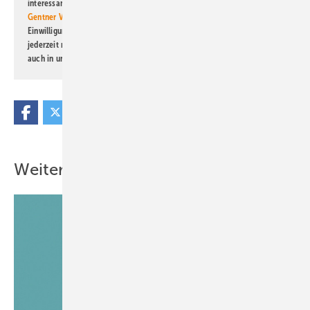
interessante Verlags- und Online-Angebote
der Marken der Alfons W.
Gentner Verlag GmbH & Co. KG
informiert zu werden. Diese
Einwilligung kann ich jederzeit widerrufen und eine Abmeldung ist
jederzeit möglich. Informationen zum Umgang mit Daten finden Sie
auch in unserer
Datenschutzerklärung
.
Weitere Inhalte