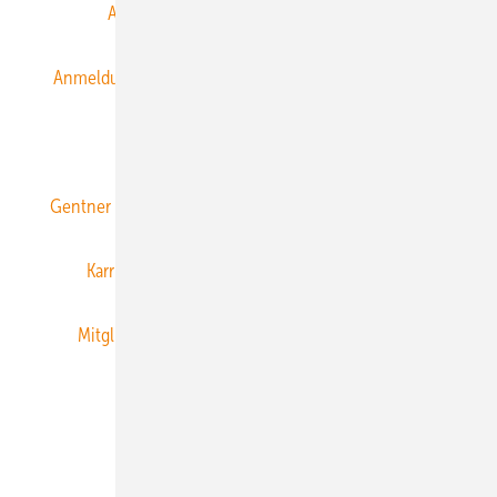
Alle Inhalte chronologisch
Anmelden
Anmeldung & Registrierung
Datenschutz
E-Paper
ERNEUERBARE ENERGIEN abonnieren
Gentner Energy Media
Gentner Verlag
Impressum
Karriere bei Gentner
Team
Mediaservice
Mitgliedschaften und Engagement
Newsletter
Privacy Manager
RSS-Feed
Veranstaltungen / Webinare