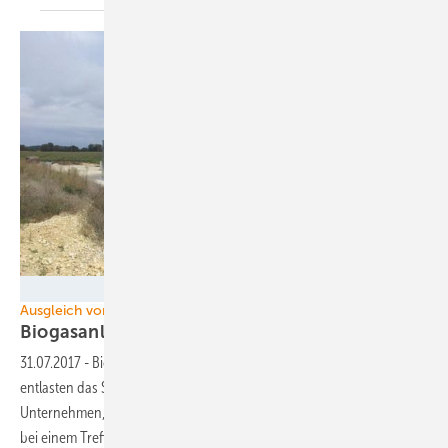
Foto: WELTEC
Ausgleich von volatilen Energien
Biogasanlagen besser flexibel
einsetzen
31.07.2017
-
Biogasanlage unterstützen die Energiewende und
entlasten das Stromnetz, wenn sie flexibel laufen. Eine Gruppe von
Unternehmen, Flexperten, das Netzwerk für Flexibilisierung, hat jetzt
bei einem Treffen festgestellt, dass viele Anlagen noch nicht optimal