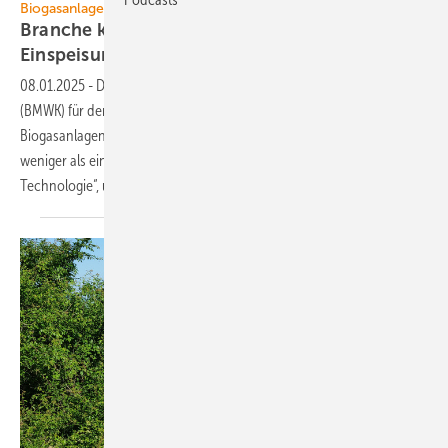
Biogasanlagen
Branche kritisiert Entwurf für flexible
Einspeisung
08.01.2025
-
Der Entwurf aus dem Bundeswirtschaftsministerium
(BMWK) für den flexiblen Stromnetz stützenden Betrieb von
Biogasanlagen erweckt heftige Kritik der Branche. Es sei „nicht
weniger als ein Leitfaden zum Ausstieg aus dieser unverzichtbaren
Technologie“, urteilte die Präsidentin des
Bundesverband...