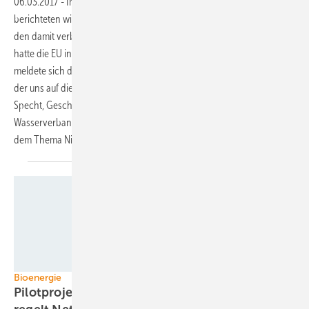
06.03.2017
-
Im Editorial unserer Printausgabe vom Januar
berichteten wir über den CO2-Ausstoß in der Landwirtschaft sowie
den damit verbundenen Nitratgehalt in deutschen Gewässern. Diesen
hatte die EU in letzter Zeit mehrfach angeprangert. Per Leserbrief
meldete sich daraufhin ein langjähriger Landwirt und Biogasbauer,
der uns auf die Tragweite des Themas aufmerksam machte. Karsten
Specht, Geschäftsführer des Oldenburgisch-Ostfriesischen
Wasserverbands (OOWV), erklärt daher an dieser Stelle, was es mit
dem Thema Nitrat auf sich
hat.
Foto: Hartmut910/pixelio.de
Bioenergie
Pilotprojekt: Vollautomatisierte Biogasanlage