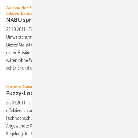
Ausbau der Erneuerbaren Energien und Ungemach der
Ökoverbände
NABU spricht sich gegen Biogas
aus
28.10.2011
-
Ein neuerliches Papier von Seiten der
Umweltschutzverbände zum Thema Biogas erhitzt die Gemüter.
Dieses Mal ist es der Landesverband Schleswig-Holstein des NABU mit
einem Positionspapier. Ein schon bekanntes Fazit: Biogasanlagen
wären ohne Wenn und Aber umweltschädlich. Doch der Ton wird
schärfer und und das Ganze zunehmend
widriger.
Höhere Gasausbeute
Fuzzy-Logikregelung in einer
Biogasanlage
26.07.2011
-
Um Biogasanlagen im Sinne einer höheren Gasausbeute
effektiver zu bewirtschaften sind innovative Lösungen gefragt. Die
Fachhochschule Nordhausen (FHN) und die Hochschule für
Angewandte Wissenschaften in Hamburg (HAW) setzen dabei auf die
Regelung der Anlagen mittels Fuzzy-Logik, eine Regelungsart, die sich