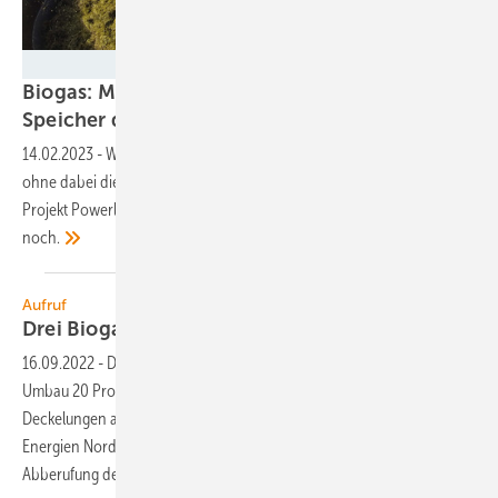
Eyb, Universität Hohenheim
Biogas: Mehr Netzstabilität und kleinerer
Speicher dank innovativer
Steuerung
14.02.2023
-
Wie flexible Biogasanlagen Residuallast liefern können,
ohne dabei die Wärmeversorgung zu vernachlässigen, zeigt das
Projekt Powerland 4.2. Und sparen können die Betreiber auch
noch.
Aufruf
Drei Biogasdeckel müssen
weg
16.09.2022
-
Deutsche Biogasanlagen könnten ohne technischen
Umbau 20 Prozent mehr erzeugen, wenn die Bundesregierung drei
Deckelungen abschafft. Dies erklärte der Landesverband Erneuerbare
Energien Nordrhein-Westfalen: die Höchstbemessungsgrenze für die
Abberufung der Leistung der Anlagen bei 95 Prozent,
die...