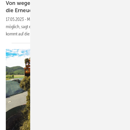
Von wegen Flächenfraß! So effektiv erzeugen
die Erneuerbaren Strom und
Wärme
17.05.2023
-
Mehr Energie von weniger landwirtschaftlicher Fläche ist
möglich, sagt ein aktueller Faktencheck des Thünen Instituts. Aber es
kommt auf die Technologie
an.