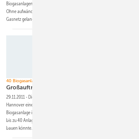
Biogasanlagen der neusten Generation fit für die Sorgen von morgen:
Ohne aufwändige Zusatzprozesse soll jeder Ausgangsstoff ins
Gasnetz
gelangen.
Rainer Sturm/pixelio
40 Biogasanlagen à 3 Megawatt in Aussicht
Großauftrag für Bebra in
Osteuropa
29.11.2011
-
Die Bebra Biogas Holding AG hat auf der Agritechnica in
Hannover einen Großauftrag zum Bau einer 3-Megawatt-
Biogasanlage in Osteuropa erhalten. Es steht in Aussicht, dass Bebra
bis zu 40 Anlagen in den nächsten zehn Jahren für den Investor
bauen
könnte.