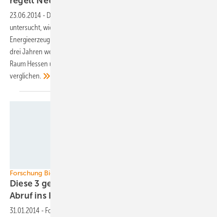
regelt
Netzlast
23.06.2014
-
Das Institut für dezentrale Energietechnologien (IDE)
untersucht, wie Biogasanlagen zur bedarfsgerechten
Energieerzeugung genutzt werden können. Über einen Zeitraum von
drei Jahren werden dafür drei verschiedene Biogasanlagentypen im
Raum Hessen und Niedersachsen getestet und miteinander
verglichen.
Foto: Universität Hohenheim / Oskar Eyb
Forschung Biomethan
Diese 3 genialen Einfälle bringen Bioabfälle auf
Abruf ins
Erdgasnetz
31.01.2014
-
Forscher der Universität Hohenheim machen die