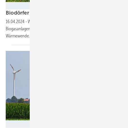
Foto: Fachverband Biogas
Bio dörfer ohne
Heizung?
16.04.2024
-
Wegen der auslaufenden EEG-Förderung droht etlichen
Biogasanlagen das Aus. Das hat Konsequenzen für die kommunale
­Wärmewende.
Frank Preiß / preiss-foto.de