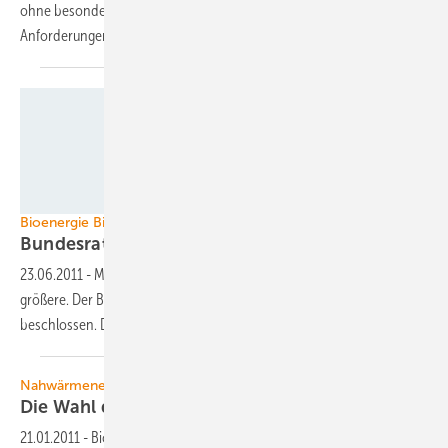
ohne besondere Programmiertechnik den verschiedensten
Anforderungen anpassen
lässt.
Foto: Bundesrat
Bioenergie Biogas EEG2012
Bundesrat Anwalt kleiner
Biogasanlagen
23.06.2011
-
Mehr Vergütung für kleine Biogasanlagen, weniger für
größere. Der Bundesrat hat seine Stellungnahme zum EEG2012
beschlossen. Die Reaktion ist
gespalten.
Nahwärmenetze
Die Wahl der
Leitung
21.01.2011
-
Biogas-Mikronetze gelten als erste Wahl bei größerer