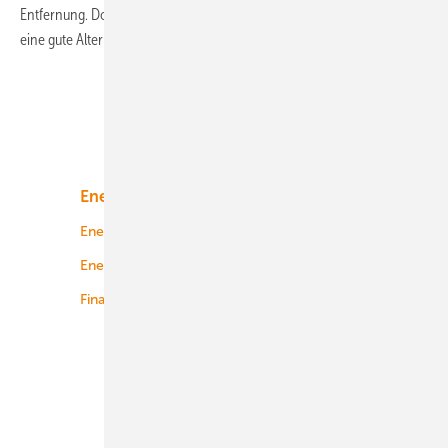
Entfernung. Doch Nahwärmenetze sind trotz Leitungsverlusten oft
eine gute
Alternative.
Unsere Themen
Energiemarkt
Technologie
Energierecht
Planung
Energiemärkte weltweit
Logistik
Finanzierung
Betrieb
Onshore-Wind
Offshore-Wind
Solar
Bioenergie