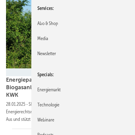
Services
Abo & Shop
Media
Newsletter
Fachverband Biogas
Specials
Energiepaket für NRW-Windkraft,
Biogasanlagen, Ladesäulen, Solarstrom und
Energiemarkt
KWK
28.01.2025
-
SPD, Grüne und Union schnüren Bündel dringender
Technologie
Energierechtsreformen. Es entschärft Fallen, rettet Anlagen vor dem
Aus und stützt
Investitionen.
Webinare
Podcasts