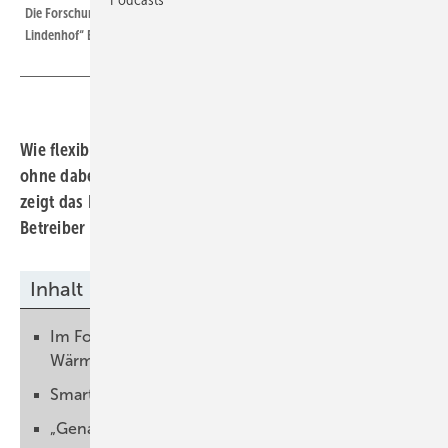
Die Forschungsbiogasanlage der Universität Hohenheim „Unterer
Lindenhof“ Eningen
Wie flexible Biogasanlagen Residuallast liefern können,
ohne dabei die Wärmeversorgung zu vernachlässigen,
zeigt das Projekt Powerland 4.2. Und sparen können die
Betreiber auch noch.
Inhalt
Im Fokus stehen Residuallast und zuverlässige
Wärmeversorgung einer Siedlung
Smarte Fütterung der Biogasanlage
„Genauigkeit des Systems gut“