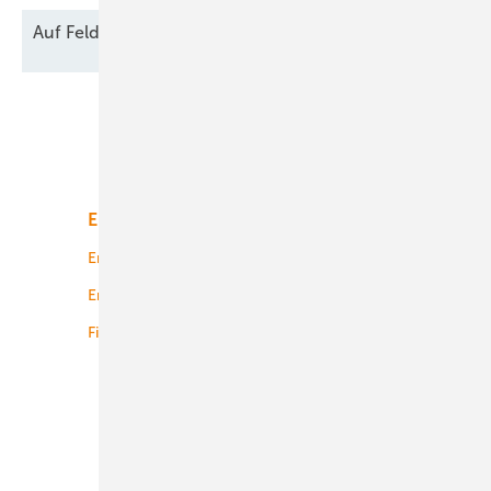
Auf Feld und
Brache
Unsere Themen
Energiemarkt
Technologie
Energierecht
Planung
Energiemärkte weltweit
Logistik
Finanzierung
Betrieb
Onshore-Wind
Offshore-Wind
Solar
Bioenergie