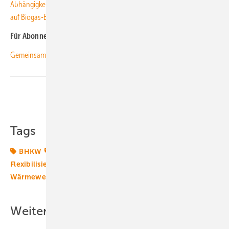
Abhängigkeit von Gasimporten reduzieren: Stadtwerke Trier setzen
auf Biogas-Einspeisung
Für Abonnenten
G emei nsam zum emissionsfreien Dorf
Teilen
Link kopieren
Tags
BHKW
Bioenergie
Biogas
Biogasanlagen
Flexibilisierung
Photovoltaik
Solarenergie
Wärmewende
Weitere Inhalte