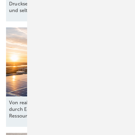
Drucksensorik in Rotorblatt-Unterlegscheiben
und seltene Erden vom
Amazonas
Von reaktiv zu steuernd: Wie Energieprojekte
durch Echtzeit-KPIs und dynamische
Ressourcenplanung effizienter
werden