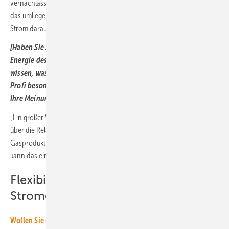
vernachlässigen: Es wurde deutlich weniger überschüssiger Strom in
das umliegende Netz abgeben und bei Engpässen deutlich weniger
Strom daraus importiert.
[Haben Sie schon an unserer Umfrage zur neuen Wissensplattfom
Energie des Gentner Verlages teilgenommen? Wir möchten
wissen, was Sie interessiert und welche Informationen für Sie als
Profi besonders wichtitg sind. Bis zum 20. Februar können Sie
Ihre Meinung äußern.
Hier geht es zur Umfrage.
]
„Ein großer Vorteil ist, dass der Betreiber fortlaufend Informationen
über die Relation zwischen Fütterung und resultierender
Gasproduktion erhält“, so Lemmer weiter. „Ändert sich diese Relation,
kann das ein Hinweis auf eine beginnende Prozessstörung sein.“
Flexibilität ermöglicht höhere
Stromerlöse
Wollen Sie über die Energiewende auf dem Laufenden bleiben?