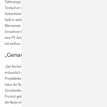
Fütterungspläne zu entwerfen. In einem mehrwöchigen, realen
Testlauf an der Forschungsstation „Unterer Lindenhof“ der Uni
Hohenheim habe das System seine Praxistauglichkeit unter Beweis,
heiß es weiter. Die Station verfügt über eine Biogasanlage, ein
Wärmenetz und einen Energieverbrauch, der etwa dem eines 130-
Einwohner-Dorfes entspricht. Eigens für den Testlauf wurde zusätzlich
eine PV-Anlage installiert, deren Produktion in die Vorhersagemodelle
mit einfloss.
„Genauigkeit des Systems gut“
„Der Rechenaufwand zum Berechnen der Fütterungspläne ist
erstaunlich gering und die Genauigkeit des Systems richtig gut“, sagt
Projektleiter Andreas Lemmer von der Uni Hohenheim. Insgesamt
habe die Abweichung zwischen berechnetem und tatsächlichem
Strombedarf bei 4,4 Prozent, beim Wärmebedarf zwischen 7 und 9
Prozent gelegen. Es habe sich zudem herausgestellt, dass das BHKW
die Netze entlastete, ohne dabei seine Aufgabe als Wärmelieferant zu