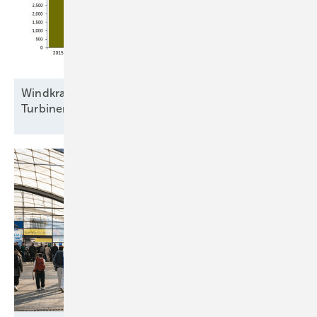
Windkraftbranche errichtete 2025 bundesweit
Turbinen mit 5,23
Gigawatt