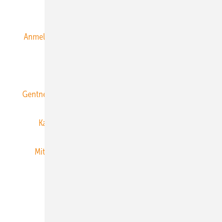
Alle Inhalte chronologisch
Anmelden
Anmeldung & Registrierung
Datenschutz
E-Paper
ERNEUERBARE ENERGIEN abonnieren
Gentner Energy Media
Gentner Verlag
Impressum
Karriere bei Gentner
Team
Mediaservice
Mitgliedschaften und Engagement
Newsletter
Privacy Manager
RSS-Feed
Veranstaltungen / Webinare