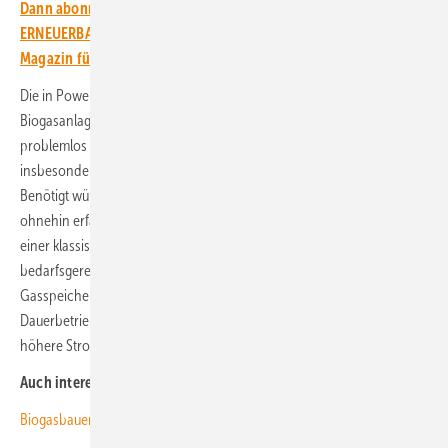
Dann abonnieren Sie einfach den kostenlosen Newsletter von
ERNEUERBARE ENERGIEN – dem größten verbandsunabhängigen
Magazin für erneuerbare Energien in Deutschland!
Die in PowerLand 4.2 entwickelte BHKW- und
Biogasanlagensteuerung lässt sich nach Angaben der Wissenschaftler
problemlos auch an anderen Standorten einsetzen und biete sich
insbesondere für Anlagen an, die Wärmeabnehmer versorgen.
Benötigt würden lediglich die Betriebsdaten, die man in der Regel
ohnehin erfasst. „Der wesentliche Vorteil unseres Ansatzes gegenüber
einer klassisch flexibilisierten Anlage besteht darin, mit Hilfe der
bedarfsgerechten Fütterung teure Investitionen in größere
Gasspeicher einzusparen. Im Vergleich zur nicht-flexibilisierten, im
Dauerbetrieb laufenden Biogasanlage erzielen die Betreiber auch
höhere Stromerlöse“, erläutert Lemmer. (kw)
Auch interessant:
Biogasbauern beharren auf Mehreinnahmen