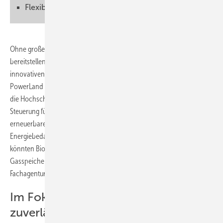
Flexibilität ermöglicht höhere Stromerlöse
Ohne großen Gastank trotzdem flexibel Strom und Wärme
bereitstellen – das ist nach Ansicht von Wissenschaftlern mit einer
innovativen Steuerung einer Biogasanlage möglich. Im Projekt
PowerLand 4.2 entwickelten und testeten die Universität Hohenheim,
die Hochschule Reutlingen und die Novatech GmbH eine solche
Steuerung für eine vollständig automatisierte Anlage, die
erneuerbaren Strom und Wärme bedarfsgerecht liefert. Dank
Energiebedarfsprognosen und einer angepassten, flexiblen Fütterung
könnten Biogasanlagenbetreiber zudem Investitionen in größere
Gasspeicher einsparen, heißt es in einer Presseinformation der
Fachagentur für Nachwachsende Rohstoffe (FNR).
Im Fokus stehen Residuallast und
zuverlässige Wärmeversorgung einer