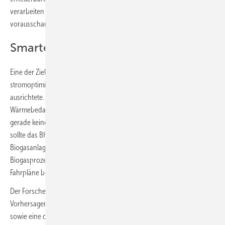
verarbeiten und daraus sinnvolle Fahrpläne für das BHKW und
vorausschauende Fütterungspläne für die Fermenter ableiten.
Smarte Fütterung der Biogasanlage
Eine der Zielgrößen im Projekt war eine netzdienliche,
stromoptimierte Fahrweise, die sich aber am Wärmebedarf
ausrichtete. Das BHKW musste also zwingend einschalten, sobald ein
Wärmebedarf vorlag und der Wärmespeicher leer war, selbst wenn
gerade keine Residuallast benötigt wurde. In allen anderen Fällen aber
sollte das BHKW die „Stromlücke“ schließen. Außerdem galt es, die
Biogasanlage so „smart“ zu füttern, dass mit dem trägen
Biogasprozess zur richtigen Zeit die richtige Menge Gas für die BHKW-
Fahrpläne bereitstand.
Der Forscher entwickelten laut FNR ein praxistaugliches
Vorhersagemodell der Biogasproduktion bei gegebener Fütterung,
sowie eine darauf basierende Methode, um zum Gasbedarf passende