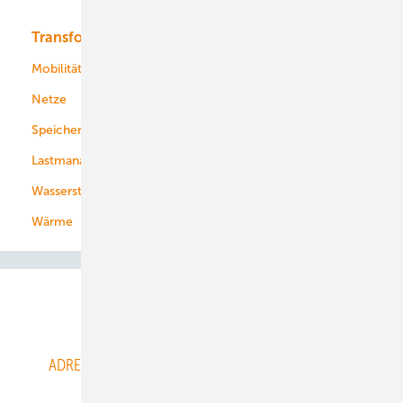
Transformation
Energieversorger
Service
Mobilität
Kommunen
Netze
Stadtwerke
Speicher
Energiekonzerne
Lastmanagement
Wasserstoff
Wärme
Abo- & Leserservice
ADRESSBUCH der WIND- und SOLARENERGIE
AGB