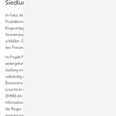
Siedlung
Im Fokus des Projektes stand die so genannte Residuallast in den
Produktionslücken von Sonne und Wind: Mit Strom aus flexibilisierten
Biogasanlagen lassen sich Lücken zwischen der wetterabhängigen
Stromerzeugung aus Wind und Sonne und dem tatsächlichen Bedarf
schließen. Der Biogasbetreiber orientiert sich dabei üblicherweise an
den Preisen der Strombörse.
Im Projekt PowerLand 4.2 wollten die Forschenden einen Schritt
weitergehen und sich am Strom- und Wärmebedarf einer konkreten
Siedlung orientieren. Dabei sollte die Biogasanlage möglichst
vollständig und automatisiert für Strom und Wärme sorgen.
Börsenstrompreise reichen dafür als Signale nicht aus. Stattdessen
brauche es eine intelligente Steuerung für das Blockheizkraftwerk
(BHKW) der Biogasanlage, so die Wissenschaftler. Diese müsse
Informationen über den lokalen Strom- und Wärmebedarf, Füllstände
der Biogas- und Wärmespeicher und die Erzeugung aller sonstigen
erneuerbaren Anlagen vor Ort für die nächsten Tage kennen,