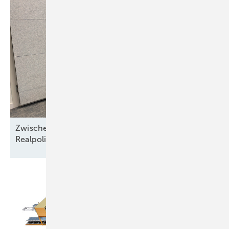
Zwischen Nordseewind und Berliner
Realpolitik