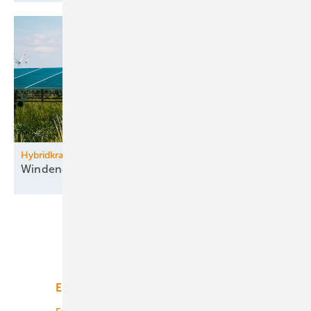
Hybridkraftwerk Parndorf im Burgenland
Windenergie kombiniert mit
­Agri-PV
Unsere Themen
Energiemarkt
Technologie