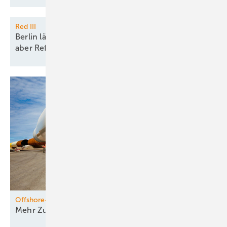
Red III
Berlin lässt schnelle Meereswindparks zu, vergisst
aber
Reform
Offshore-WindKraft Europa
Mehr Zubau, aber noch profitieren
wenige