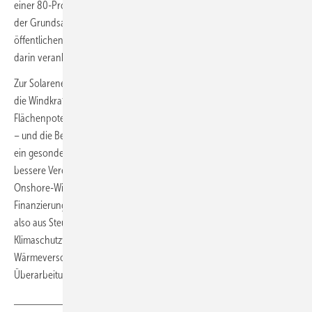
einer 80-Prozent-Grünstromversorgung bis 2030 zu erreichen. Auch
der Grundsatz, dass Erneuerbaren-Ausbau im „überragenden
öffentlichen Interesse ist und der öffentlichen Sicherheit dient“, soll
darin verankert sein.
Zur Solarenergie kündigte er ein Solarbeschleunigungspaket an. Für
die Windkraft legte er fest, dass die Regierung „kurzfristige
Flächenpotenziale für Wind an Land“ ermitteln und ausweisen werde
– und die Beschleunigung des Windenergieausbaus an Land durch
ein gesondertes Wind-an-Land-Gesetz forcieren solle. Auch eine
bessere Vereinbarkeit mit militärischen Interessen sei ein Ziel für
Onshore-Windkraft. Um den Strompreis zu senken, soll die
Finanzierung der EEG-Vergütung ab 2023 aus dem Bundeshaushalt,
also aus Steuermitteln erfolgen. Habeck kündigte zudem
Klimaschutzverträge mit der Industrie, Strategien zu
Wärmeversorgung und Wasserstofferzeugung sowie die zügige
Überarbeitung des Gebäudeenergiegesetzes an.
(tw)