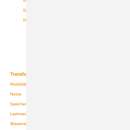
Energierecht
Planung
Energiemärkte weltweit
Logistik
Finanzierung
Betrieb
Onshore-Wind
Offshore-Wind
Solar
Bioenergie
Transformation
Energieversorger
Service
Mobilität
Kommunen
Netze
Stadtwerke
Speicher
Energiekonzerne
Lastmanagement
Wasserstoff