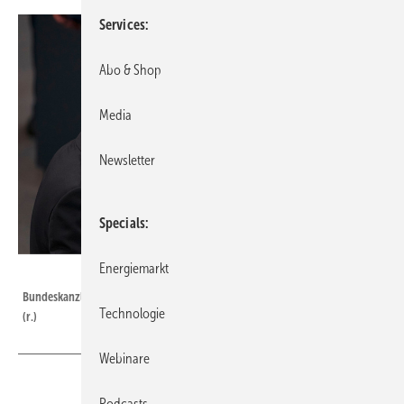
Services
Abo & Shop
Media
Newsletter
Specials
Energiemarkt
Foto: Tobias Koch - Deutscher Bundestag
Bundeskanzler Olaf Scholz und Bundeswirtschaftsminister Robert Habeck
Technologie
(r.)
Webinare
Podcasts