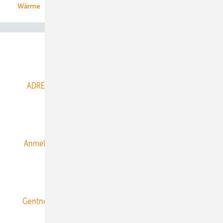
Wärme
Abo- & Leserservice
ADRESSBUCH der WIND- und SOLARENERGIE
AGB
Alle Inhalte chronologisch
Anmelden
Anmeldung & Registrierung
Datenschutz
E-Paper
ERNEUERBARE ENERGIEN abonnieren
Gentner Energy Media
Gentner Verlag
Impressum