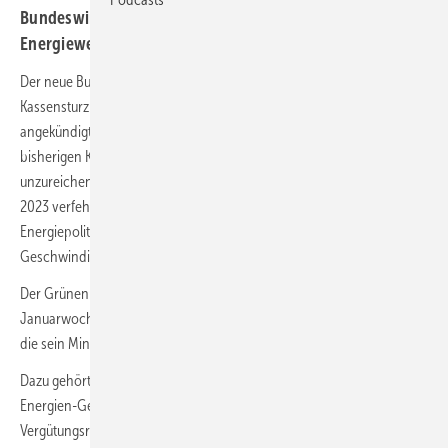
Bundeswirtschaftsminister bestätigt schnellere
Energiewende
Der neue Bundeswirtschaftsminister Robert Habeck hat einen
Kassensturz beim Klimaschutz vorgelegt und Sofortmaßnahmen
angekündigt.
„Wir starten mit einem drastischen Rückstand. Die
bisherigen Klimaschutzmaßnahmen sind in allen Sektoren
unzureichend. Es ist absehbar, dass die Klimaziele der Jahre 2022 und
2023 verfehlt werden“, sagte der Minister mit Zuständigkeit auch für
Energiepolitik und Klimaschutz. Deutschland müsse die
Geschwindigkeit beim Abbau von Emissionen verdreifachen.
Der Grünenpolitiker legte bei seinem Auftritt in der zweiten
Januarwoche auch gleich einen Katalog mit Sofortmaßnahmen vor,
die sein Ministerium zu Regelungen und Vorhaben ausarbeiten soll:
Dazu gehört die Novelle des erst 2021 reformierten Erneuerbare-
Energien-Gesetzes (EEG). Sie soll die Ausschreibungsmengen für
Vergütungsrechte neuer Grünstromprojekte erhöhen, um das Ziel