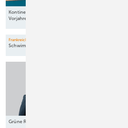
Kontinentweiter Windparkbau auf
Vorjahresniveau
Frankreich
Schwimmwindpark kommt
...
Grüne
Rekord­investitionen