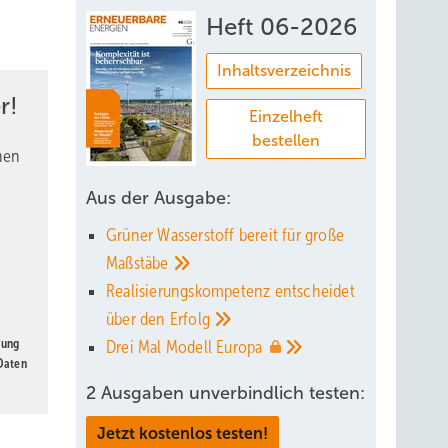
Heft 06-2026
Inhaltsverzeichnis
r!
Einzelheft
bestellen
nen
Aus der Ausgabe:
Grüner Wasserstoff bereit für große
Maßstäbe
Realisierungskompetenz entscheidet
über den
Erfolg
gung
Drei Mal Modell
Europa
 Daten
2 Ausgaben unverbindlich testen:
Jetzt kostenlos testen!