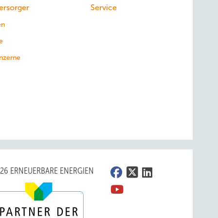
ersorger
Service
en
e
nzerne
026 ERNEUERBARE ENERGIEN