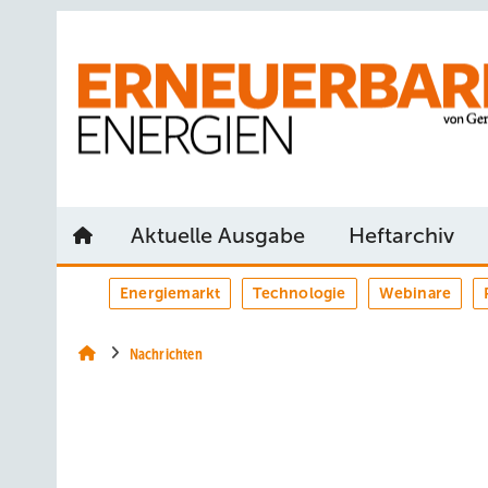
Springe
Springe
Springe
auf
auf
auf
Hauptinhalt
Hauptmenü
SiteSearch
Aktuelle Ausgabe
Heftarchiv
Energiemarkt
Technologie
Webinare
Nachrichten