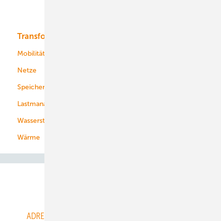
Bioenergie
Transformation
Energieversorger
Service
Mobilität
Kommunen
Netze
Stadtwerke
Speicher
Energiekonzerne
Lastmanagement
Wasserstoff
Wärme
Abo- & Leserservice
ADRESSBUCH der WIND- und SOLARENERGIE
AGB