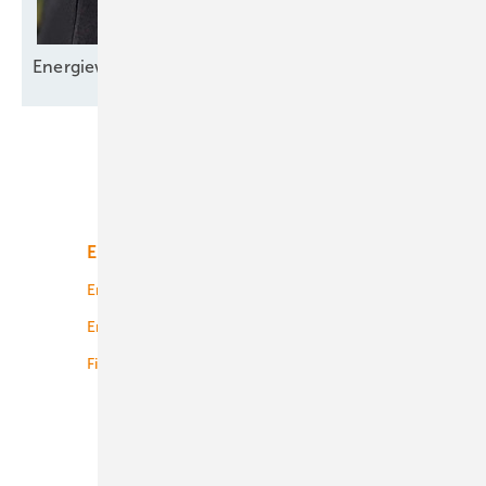
Energiewende fehlt
­Verlässlichkeit
Unsere Themen
Energiemarkt
Technologie
Energierecht
Planung
Energiemärkte weltweit
Logistik
Finanzierung
Betrieb
Onshore-Wind
Offshore-Wind
Solar