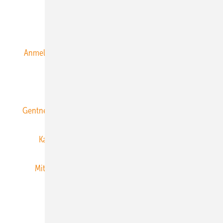
Alle Inhalte chronologisch
Anmelden
Anmeldung & Registrierung
Datenschutz
E-Paper
ERNEUERBARE ENERGIEN abonnieren
Gentner Energy Media
Gentner Verlag
Impressum
Karriere bei Gentner
Team
Mediaservice
Mitgliedschaften und Engagement
Newsletter
Privacy Manager
RSS-Feed