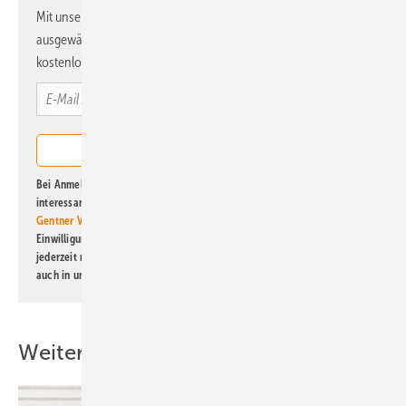
Zusätzlich ist der Trend „Off-Grid goes ­On-Grid“ zu beobachten:
Mit unserem Newsletter erhalten Sie regelmäßig von uns
Immer mehr Systeme werden so gebaut, dass sie später an ein natio­
ausgewählte Informationen und Neuigkeiten, gebündelt und
nales Stromnetz angeschlossen werden können. So wächst eine
kostenlos direkt ins Postfach.
modulare Infrastruktur, die heute autark funktioniert, aber morgen Teil
eines ­grö­ßeren, stabilen Netzes sein kann.
Bei Anmeldung zu diesem Newsletter bin ich damit einverstanden, über
interessante Verlags- und Online-Angebote
der Marken der Alfons W.
Gentner Verlag GmbH & Co. KG
informiert zu werden. Diese
Einwilligung kann ich jederzeit widerrufen und eine Abmeldung ist
jederzeit möglich. Informationen zum Umgang mit Daten finden Sie
auch in unserer
Datenschutzerklärung
.
Weitere Inhalte