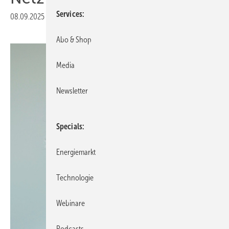
Services
08.09.2025
|
Veröffentlicht in
Ausgabe 07-2025
Abo & Shop
Media
Newsletter
Specials
Energiemarkt
Technologie
Webinare
Podcasts