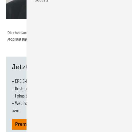
Foto: MKUEM / Heike Rost
Die rheinland-pfälzische Ministerin für Klimaschutz, Umwelt, Energie und
Mobilität Katrin Eder
Jetzt weiterlesen und profitieren.
Den Kommunen kommt beim Klimaschutz eine Schlüsselrolle zu.
Deshalb haben wir zwei Programme gestartet, die ihnen helfen,
+ ERE E-Paper-Ausgabe – jeden Monat neu
Treibhausgase einzusparen. Zudem wollen wir sie auch dabei
+ Kostenfreien Zugang zu unserem Online-Archiv
unterstützen, sich an die Folgen des bereits spürbaren und künftig zu
+ Fokus ERE: Sonderhefte (PDF)
erwartenden Klimawandels anzupassen: Der Kommunale Klimapakt
+ Webinare und Veranstaltungen mit Rabatten
bietet allen Kommunen, die sich zu den Klimaschutzzielen des Landes
uvm.
bekennen, eine maßgeschneiderte Beratung, bei der genau
Premium Mitgliedschaft
untersucht wird, was vor Ort sinnvoll und möglich ist. Dazu können
sie auf Expertenwissen der Energieagentur Rheinland-Pfalz und des