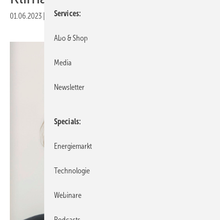
Services
01.06.2023
|
Veröffentlicht in
Ausgabe 04-2023
Abo & Shop
Media
Newsletter
Specials
Energiemarkt
Technologie
Webinare
Podcasts