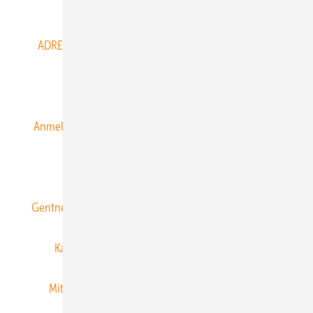
Abo- & Leserservice
ADRESSBUCH der WIND- und SOLARENERGIE
AGB
Alle Inhalte chronologisch
Anmelden
Anmeldung & Registrierung
Datenschutz
E-Paper
ERNEUERBARE ENERGIEN abonnieren
Gentner Energy Media
Gentner Verlag
Impressum
Karriere bei Gentner
Team
Mediaservice
Mitgliedschaften und Engagement
Newsletter