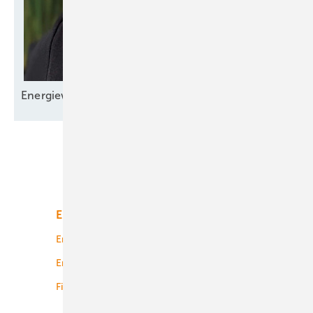
Energiewende fehlt
­Verlässlichkeit
Unsere Themen
Energiemarkt
Technologie
Energierecht
Planung
Energiemärkte weltweit
Logistik
Finanzierung
Betrieb
Onshore-Wind