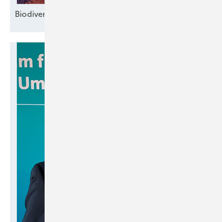
Bi odiversität und Klima
­schützen