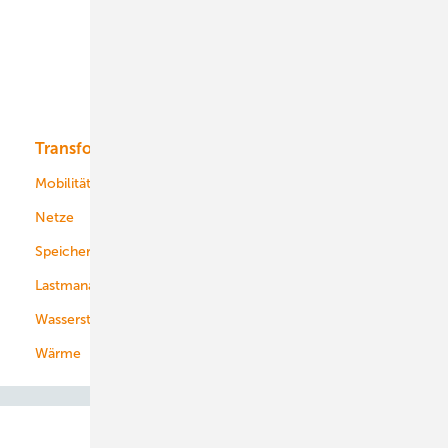
Offshore-Wind
Solar
Bioenergie
Transformation
Energieversorger
Service
Mobilität
Kommunen
Netze
Stadtwerke
Speicher
Energiekonzerne
Lastmanagement
Wasserstoff
Wärme