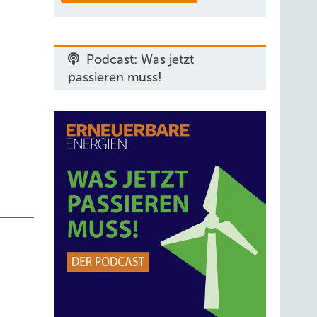
Podcast: Was jetzt
passieren muss!
der
cht. So
n. Fügt
 (der
gung –
toren
um die