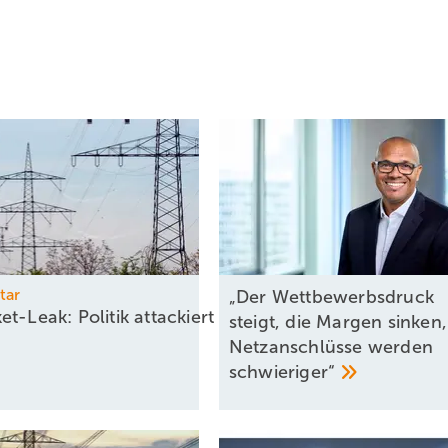
r die elektrischen Flurförderzeuge günstig geladen werden sollen.
lition weiter an Fahrt aufnehmen. Schließlich lautet das Ziel der
eutschland bis zum Jahr 2030. Firmen sind hier mit Hilfe der PV und
re gesamte Firmenflotte mit grünem Strom zu laden. Denn nur dann 
 ist eine flexible und perfekt auf den Betrieb abgestimmte Energiel
glichst genau die Menge an Strom bereitsteht, die das Unternehmen
n Speicher- und Energie­managementsystem auch perfekt aufeinand
tagesysteme erwähnt, die Wind und Wetter standhalten und dabei 
 neue IBC AeroFix G3 Flachdachsystem.
tar
„Der Wettbewerbsdruck
et-Leak: Politik attackiert eigene Energiewende-Wir
steigt, die Margen sinken,
Netzanschlüsse werden
schwieriger“
 baut auf eigenen Freilandflächen und in Gewächshäusern Schnittkr
isch geschnittene Kräuter an Großkunden aus der Gastro­nomie oder
a denken. Aber klassische Gewächshäuser haben durch ihren hohen