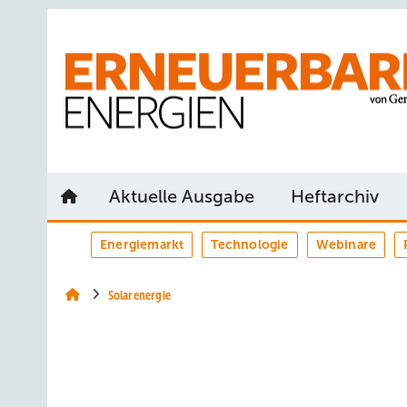
Springe
Springe
Springe
auf
auf
auf
Hauptinhalt
Hauptmenü
SiteSearch
Aktuelle Ausgabe
Heftarchiv
Energiemarkt
Technologie
Webinare
Solarenergie