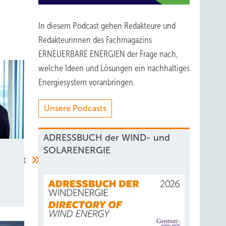
 Dabei
In diesem Podcast gehen Redakteure und
Redakteurinnen des Fachmagazins
macht
ERNEUERBARE ENERGIEN der Frage nach,
welche Ideen und Lösungen ein nachhaltiges
ösung.
Energiesystem voranbringen.
Unsere Podcasts
er ­
die
ADRESSBUCH der WIND- und
SOLARENERGIE
tschaft
äuter
 dem