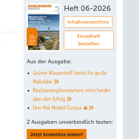
Heft 06-2026
Inhaltsverzeichnis
zw. bei
Einzelheft
edem
bestellen
n
en
Aus der Ausgabe:
 dass
Grüner Wasserstoff bereit für große
ise,
Maßstäbe
t pro
Realisierungskompetenz entscheidet
über den
Erfolg
Drei Mal Modell
Europa
,
2 Ausgaben unverbindlich testen:
ng im
Jetzt kostenlos testen!