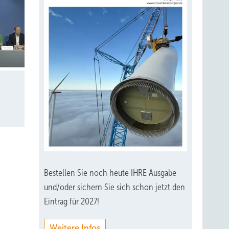
der
uch in
etz.
ge mit
wird
auch
den
bst
nen CO
2
Bestellen Sie noch heute IHRE Ausgabe
und/oder sichern Sie sich schon jetzt den
Eintrag für 2027!
em
Weitere Infos