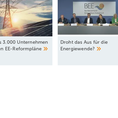
ern nicht gerade einen besonders grünen Fußabdruck. Hinzu kommt 
für die Verpackungs­maschinen. Und das nicht nur am Tag, sondern a
rgielösung, mit möglichst wenig Strom­bezug aus dem öffentlichen N
lierte IBC Solar zusammen mit Kempka-Elektrotechnik eine PV-Anla
s 3.000 Unternehmen
Droht das Aus für die
erweiterbaren Speicher mit einer Kapazität von 207 kWh. Gesteuert 
ren
EE-Reformpläne
Energiewende?
lar, welches u.a. sowohl den Stromverbrauch, die PV-Anlage, als 
ngt. Mithilfe der intelligenten Steuerung über das Energie­
pitzen den Bezug von Strom aus dem öffent­lichen Netz und kann 
ken. So macht sich der Kräuterproduzent mit rund 340.000 kWh sel
igenden Strombezugskosten und spart zudem jährlich rund 170 Ton
 und maßgeschneiderte Energie­systeme an, inklusive umfassender
lation bis hin zur Wartung. Hierfür arbeitet das Unternehmen mit ein