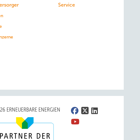
ersorger
Service
en
e
nzerne
026 ERNEUERBARE ENERGIEN