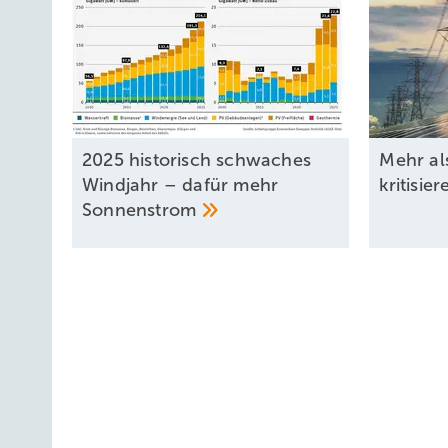
Stromverbrauch für das Belichten, Beheizen und Bewäss
Stromverbrauch für das Kühlen der frischen Kräuter und 
der Nacht.
Herrmann Kräuter suchte nach einer ganz­heitlichen Ene
Aufgrund des hohen Verbrauches rund um die Uhr, instal
2025 historisch schwaches
Mehr al
einer Leistung von 416 kW und zusätzlich einen modular 
Windjahr – dafür mehr
kritisie
die Anlage über ein Energiemanagementsystem von IBC So
Sonnenstrom
das bereits vorhandene Blockheizkraftwerk in Einklang bri
managementsystem vermeidet das Unternehmen bei Lasts
Strombedarf weitgehend über die Photovoltaikanlage dec
produziertem Solarstrom möglichst unabhängig von ste
ein.
Partner wie IBC Solar bieten Unternehmen ganzheitliche
Servicedienstleistungen: von der Planung über die Instal
großen Netzwerk an Fachpartnern zusammen.