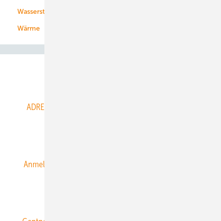
Wasserstoff
Wärme
Abo- & Leserservice
ADRESSBUCH der WIND- und SOLARENERGIE
AGB
Alle Inhalte chronologisch
Anmelden
Anmeldung & Registrierung
Datenschutz
E-Paper
ERNEUERBARE ENERGIEN abonnieren