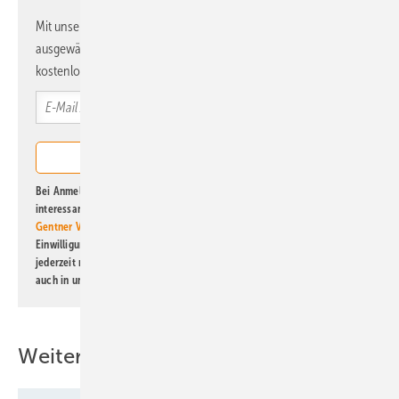
Mit unserem Newsletter erhalten Sie regelmäßig von uns
ausgewählte Informationen und Neuigkeiten, gebündelt und
kostenlos direkt ins Postfach.
Bei Anmeldung zu diesem Newsletter bin ich damit einverstanden, über
interessante Verlags- und Online-Angebote
der Marken der Alfons W.
Gentner Verlag GmbH & Co. KG
informiert zu werden. Diese
Einwilligung kann ich jederzeit widerrufen und eine Abmeldung ist
jederzeit möglich. Informationen zum Umgang mit Daten finden Sie
auch in unserer
Datenschutzerklärung
.
Weitere Inhalte