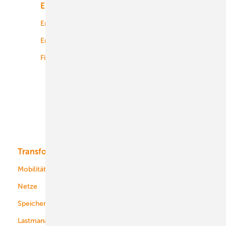
Energiemarkt
Technologie
Energierecht
Planung
Energiemärkte weltweit
Logistik
Finanzierung
Betrieb
Onshore-Wind
Offshore-Wind
Solar
Bioenergie
Transformation
Energieversorger
Service
Mobilität
Kommunen
Netze
Stadtwerke
Speicher
Energiekonzerne
Lastmanagement