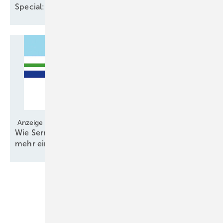
Special:
Windernte-Verbesserer
Anzeige
Wie Serrations pro Anlage einige 100 Kilowatt
mehr
einbringen
Unsere Themen