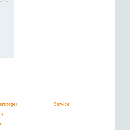
ersorger
Service
en
e