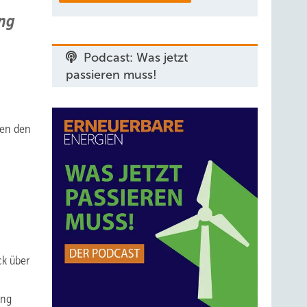
ung
Podcast: Was jetzt
passieren muss!
hen den
ck über
ung