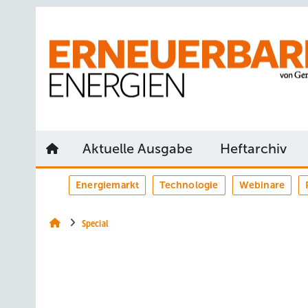
Springe
Springe
Springe
auf
auf
auf
Hauptinhalt
Hauptmenü
SiteSearch
Aktuelle Ausgabe
Heftarchiv
Energiemarkt
Technologie
Webinare
Special