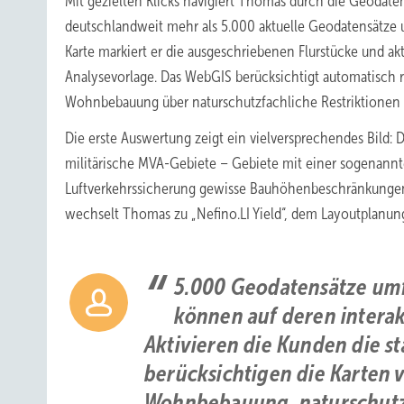
Mit gezielten Klicks navigiert Thomas durch die Geodaten
deutschlandweit mehr als 5.000 aktuelle Geodatensätze um
Karte markiert er die ausgeschriebenen Flurstücke und akti
Analysevorlage. Das WebGIS berücksichtigt automatisch r
Wohnbebauung über naturschutzfachliche Restriktionen b
Die erste Auswertung zeigt ein vielversprechendes Bild: 
militärische MVA-Gebiete – Gebiete mit einer sogenannt
Luftverkehrssicherung gewisse Bauhöhenbeschränkungen m
wechselt Thomas zu „Nefino.LI Yield“, dem Layoutplanun
5.000 Geodatensätze umfa
können auf deren interak
Aktivieren die Kunden die s
berücksichtigen die Karten
Wohnbebauung, naturschutzf