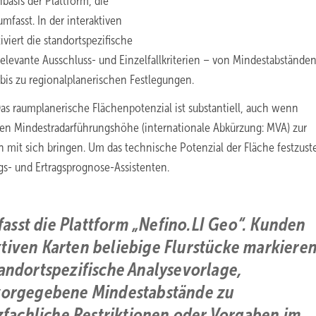
basis der Plattform, die
fasst. In der interaktiven
viert die standortspezifische
elevante Ausschluss- und Einzelfallkriterien – von Mindestabständen
is zu regionalplanerischen Festlegungen.
Das raumplanerische Flächenpotenzial ist substantiell, auch wenn
en Mindestradarführungshöhe (internationale Abkürzung: MVA) zur
it sich bringen. Um das technische Potenzial der Fläche festzuste
gs- und Ertragsprognose-Assistenten.
sst die Plattform „Nefino.LI Geo“. Kunden
tiven Karten beliebige Flurstücke markieren
tandortspezifische Analysevorlage,
 vorgegebene Mindestabstände zu
achliche Restriktionen oder Vorgaben im