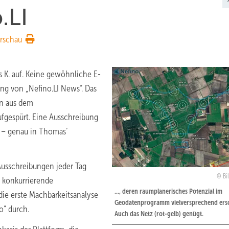
.LI
rschau
K. auf. Keine gewöhnliche E-
ng von „Nefino.LI News“. Das
on aus dem
fgespürt. Eine Ausschreibung
 – genau in Thomas‘
Ausschreibungen jeder Tag
Bi
d konkurrierende
..., deren raumplanerisches Potenzial im
ie erste Machbarkeitsanalyse
Geodatenprogramm vielversprechend ersc
o“ durch.
Auch das Netz (rot-gelb) genügt.