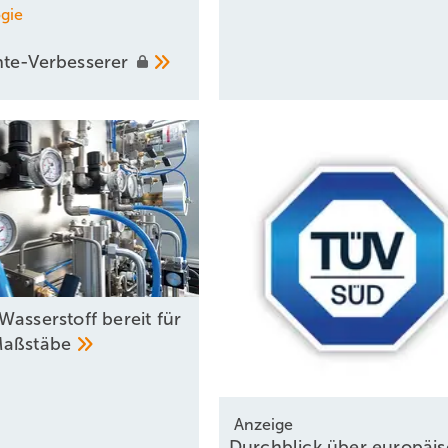
gie
te-Verbesserer
Wasserstoff bereit für
aßstäbe
Anzeige
Durchblick über europäi