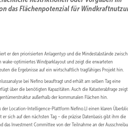
hon das Flächenpotenzial für Windkraftnutz
rt er den priorisierten Anlagentyp und die Mindestabstände zwisc
n wake-optimiertes Windparklayout und zeigt die erwarteten
en die Ergebnisse auf ein wirtschaftlich tragfähiges Projekt hin.
ussanalyse bei Nefino beauftragt und erhält am selben Tag eine
gt über die benötigten Kapazitäten. Auch die Katasterabfrage zeigt
Eigentümerstruktur außerhalb der kommunalen Flächen hin.
 der Location-Intelligence-Plattform Nefino.LI einen klaren Überbli
ut er sich auf den nächsten Tag – die präzise Datenbasis gibt ihm die
nd das Investment Committee von der Teilnahme an der Ausschreib