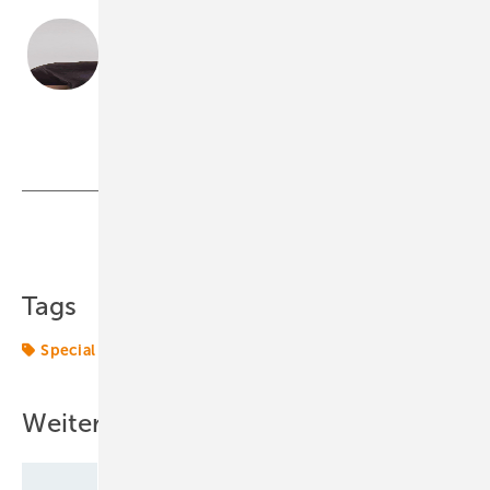
Florian Zimmer,
Head of Project Management, TOPseven
TOP seven GmbH & Co. KG
Teilen
Link kopieren
Tags
Special
TÜV
Weitere Inhalte