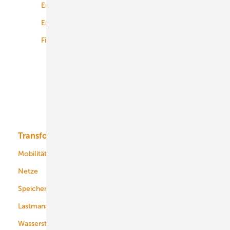
Energierecht
Planung
Energiemärkte weltweit
Logistik
Finanzierung
Betrieb
Onshore-Wind
Offshore-Wind
Solar
Bioenergie
Transformation
Energieversorger
Service
Mobilität
Kommunen
Netze
Stadtwerke
Speicher
Energiekonzerne
Lastmanagement
Wasserstoff