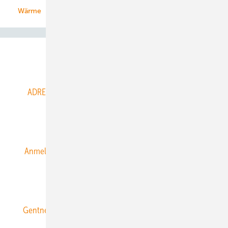
Wärme
Abo- & Leserservice
ADRESSBUCH der WIND- und SOLARENERGIE
AGB
Alle Inhalte chronologisch
Anmelden
Anmeldung & Registrierung
Datenschutz
E-Paper
ERNEUERBARE ENERGIEN abonnieren
Gentner Energy Media
Gentner Verlag
Impressum