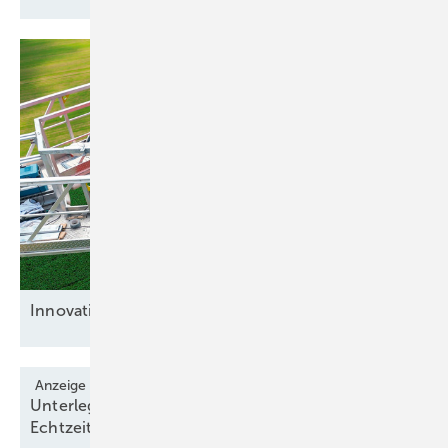
Innovative
Bremsenlöser
Anzeige
Unterlegscheibe liest Schraubenvorspannungen in
Echtzeit
aus