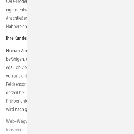
CAD-Modell an die exakten Abmessungen der WEA angepasst. Die
eigens entwickelte KI unterstützt den Anwender dabei.
Anschließend kann die autonome optische Inspektion im
Nahbereich der Anlage stattfinden.
Ihre Kunden können die Flüge selbst durchführen. Wie das?
Florian Zimmer:
Das Besondere ist, dass wir unsere Kunden
befähigen, die Technologie selbstständig einzusetzen. Es ist für sie
egal, ob viel oder wenig Erfahrung, ein Kinderspiel. Wir stellen die
von uns entwickelte Software und unsere Hardware – den 3D-
Feldsensor und den Signalgenerator – zur Verfügung. Diese kann
derzeit bei DJI-Drohnen des Typs M300 eingesetzt werden. Die
Prüfberichte können automatisiert erstellt werden. Abgerechnet
wird nach geflogenen Inspektionen.
(tw)
Web-Wegweiser:
topseven.com