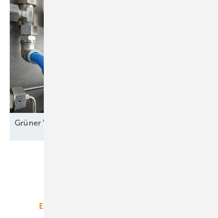
Grüner Wasserstoff bereit für große
Maßstäbe
Unsere Themen
Energiemarkt
Technologie