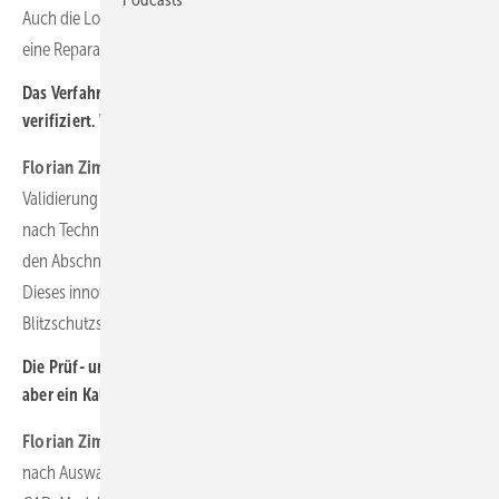
Auch die Lokalisierung möglicher Schadstellen ist präzise und für
eine Reparatur auch nachträglich jederzeit nachvollziehbar.
Das Verfahren wurde im Sommer vom TÜV Süd validiert und
verifiziert. Was heißt das für die Windkraft?
Florian Zimmer:
Der TÜV Süd hat mit seiner unabhängigen
Validierung und Verifizierung bestätigt, dass sich das Messsystem
nach Technischer Richtlinie des BWE als alternative Prüfmethode für
den Abschnitt von den Rezeptoren bis zu den Blattflanschen eignet.
Dieses innovative Verfahren kann nun für die Prüfung des
Blitzschutzsystems innerhalb der Rotorblätter eingesetzt werden.
Die Prüf- und Inspektionsflüge erfolgen autonom. Muss nicht
aber ein Kalibrierungsflug vorweg von Hand gesteuert werden?
Florian Zimmer:
Nein, die Drohne fliegt bereits bei der Kalibrierung
nach Auswahl des WEA-Typs autonom. Hierbei wird ein generisches