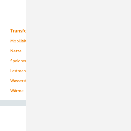
Solar
Bioenergie
Transformation
Energieversorger
Service
Mobilität
Kommunen
Netze
Stadtwerke
Speicher
Energiekonzerne
Lastmanagement
Wasserstoff
Wärme
Abo- & Leserservice