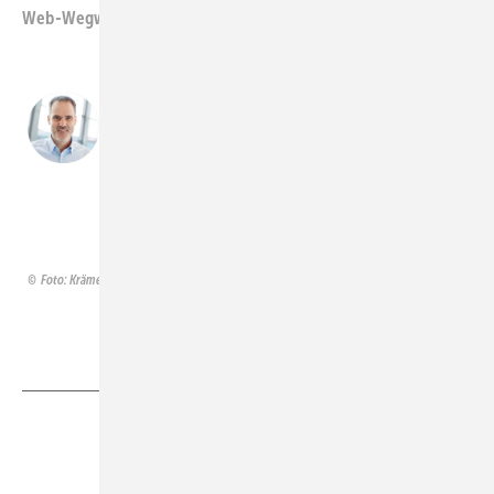
Web-Wegweiser: kraemerbau.com/leistungen/repowering
Wir haben unsere Kompetenz
systematisch auf Rückbau und
Repowering ausgeweitet.
Carsten Krämer, Geschäftsführer, Krämer Bau
GmbH
Foto: Krämer Bau
Teilen
Link kopieren