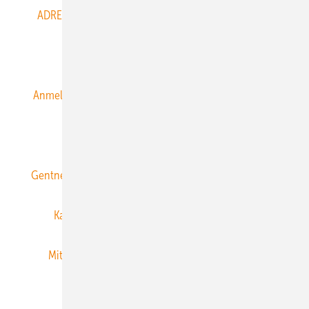
ADRESSBUCH der WIND- und SOLARENERGIE
AGB
Alle Inhalte chronologisch
Anmelden
Anmeldung & Registrierung
Datenschutz
E-Paper
ERNEUERBARE ENERGIEN abonnieren
Gentner Energy Media
Gentner Verlag
Impressum
Karriere bei Gentner
Team
Mediaservice
Mitgliedschaften und Engagement
Newsletter
Privacy Manager
RSS-Feed