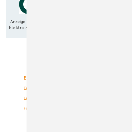
Anzeige
Elektrolyse-Technologie bereit für den
Hochlauf
Unsere Themen
Energiemarkt
Technologie
Energierecht
Planung
Energiemärkte weltweit
Logistik
Finanzierung
Betrieb
Onshore-Wind
Offshore-Wind