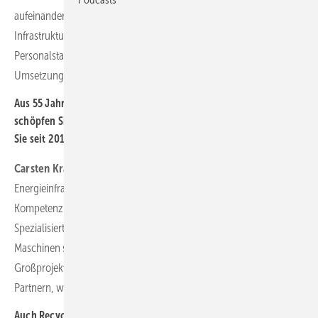
aufeinander ab – von der Demontage bis zum Bau
der neuen
Infrastruktur. Unsere eigene Flotte an Baumaschinen und unser
Personalstamm ermöglichen uns eine flexible, reibungslose
Umsetzung.
Aus 55 Jahren Tiefbau und 20 Jahren Windkraftgeschäft
schöpfen Sie umfassende Erfahrung. Welche Strukturen setzen
Sie seit 2019 auch fürs Repowering ein?
Carsten Krämer:
Jahrzehntelange Erfahrung im Tiefbau und in der
Energieinfrastruktur – das ist unsere DNA. Seit 2019 haben wir diese
Kompetenz systematisch auf Rückbau und Repowering ausgeweitet.
Spezialisierte Teams, standardisierte Prozesse und eigene
Maschinen sorgen dafür, dass wir kurzfristig auf mehrere
Großprojekte reagieren können. Wir kooperieren mit verlässlichen
Partnern, wenn es das Projektvolumen erfordert.
Auch Recycling und Verkauf von Anlagenkomponenten