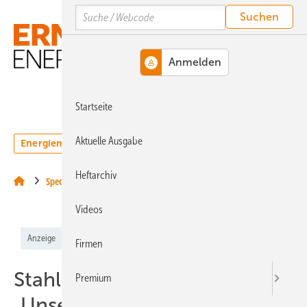
Springe
Springe
Springe
Search
auf
auf
auf
Hauptinhalt
Hauptmenü
SiteSearch
MENÜ
Startseite
Aktuelle Ausgabe
Energiemarkt
Technologie
Webinare
Podcasts
Heftarchiv
Special
Videos
Anzeige
Firmen
Stahl, Kupfer, Technik:
Premium
„Unsere Kreislaufwirtschaft