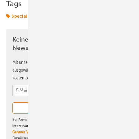
Tags
Special
Keine Zeit? Kein Problem mit dem ERE
Newsletter!
Mit unserem Newsletter erhalten Sie regelmäßig von uns
ausgewählte Informationen und Neuigkeiten, gebündelt und
kostenlos direkt ins Postfach.
Bei Anmeldung zu diesem Newsletter bin ich damit einverstanden, über
interessante Verlags- und Online-Angebote
der Marken der Alfons W.
Gentner Verlag GmbH & Co. KG
informiert zu werden. Diese
Einwilligung kann ich jederzeit widerrufen und eine Abmeldung ist