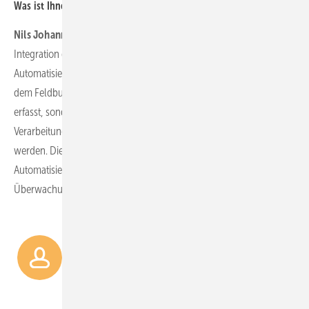
Was ist Ihnen hier besonders wichtig oder neu?
Nils Johannsen:
Besonders wichtig ist die einfache und nahtlose
Integration der verschiedenen Technologien in die
Automatisierungstechnik. Mit der PC-basierten Automatisierung und
dem Feldbus EtherCAT können die Signale nicht nur hochfrequent
erfasst, sondern auch an den Industrie-PC zur zentralen
Verarbeitung und deterministischen Auswertung übertragen
werden. Die Integration von Machine-Learning-Modellen in die
Automatisierung ermöglicht neuartige Auswertungen und
Überwachungen dieser Systeme.
Maschinelles Lernen wird
zunehmend für die
Verarbeitung und Nutzung der