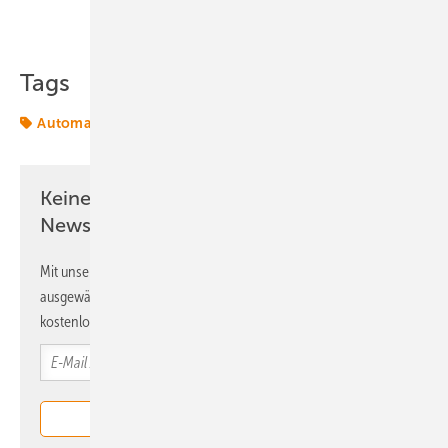
Teilen
Link kopieren
Tags
Automatisierung
Special
Keine Zeit? Kein Problem mit dem ERE
Newsletter!
Mit unserem Newsletter erhalten Sie regelmäßig von uns
ausgewählte Informationen und Neuigkeiten, gebündelt und
kostenlos direkt ins Postfach.