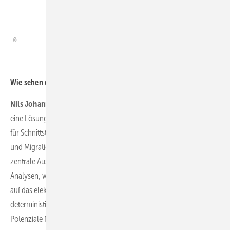
aufgezeichneten Signale
eingesetzt.
Wie sehen die Vorteile aus?
Nils Johannsen:
Die Integration der verschiedenen Disziplinen in
eine Lösung und auf einer Plattform reduziert Aufwand und Kosten
für Schnittstellen zum Datenaustausch sowie die Synchronisation
und Migration von Daten aus unterschiedlichen Systemen. Die
zentrale Auswertung aller Informationen ermöglicht modale
Analysen, wie zum Beispiel die Reaktion von mechanischen Lasten
auf das elektrische System oder umgekehrt. Die Integration und
deterministische Auswertung von maschinellem Lernen bietet neue
Potenziale für die Erkennung oder Vorhersage von Zuständen sowie