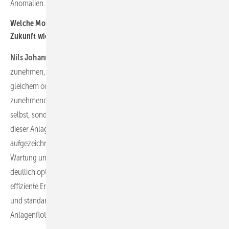
Anomalien.
Welche Monitoring-Tools werden für die Betriebsführung in
Zukunft wichtiger?
Nils Johannsen:
Der Einsatz von maschinellem Lernen wird
zunehmen, da die steigende Zahl von Erzeugungsanlagen mit
gleichem oder weniger Personal betrieben werden muss. Mit dem
zunehmendem Fachkräftemangel müssen nicht nur die Anlagen
selbst, sondern auch die nachgelagerten Prozesse zum Betrieb
dieser Anlagen weiter automatisiert werden. Die Auswertung aller
aufgezeichneten Meldungen und Daten aus den Anlagen sowie die
Wartung und Instandhaltung können durch maschinelles Lernen
deutlich optimiert werden. Voraussetzung dafür sind jedoch eine
effiziente Erfassung und Kommunikation sowie ein strukturiertes
und standardisiertes Datenmanagement über die gesamte
Anlagenflotte hinweg.