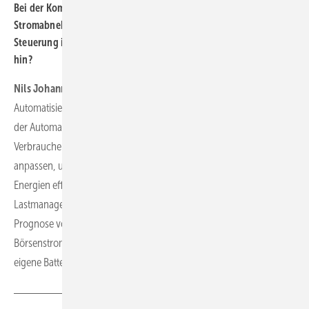
Bei der Kombination von Speicher, Wind/Solar und einem
Stromabnehmer wie E-Mobility rücken Überwachung und
Steuerung im Energiemanager zusammen. Wo geht hier die Reise
hin?
Nils Johannsen:
Die Reise geht in Richtung einer weitreichenden
Automatisierung von Erzeugungsanlagen und deren Betrieb sowie
der Automatisierung der Verbraucher. Künftig müssen auch die
Verbraucher ihren Bedarf an die im Netz verfügbare Leistung
anpassen, um Kosten zu sparen und die volatilen erneuerbaren
Energien effizient zu nutzen. Dabei spielt nicht nur das
Lastmanagement eine Rolle, sondern auch die Integration und
Prognose von selbst erzeugtem Strom, der Vergleich mit
Börsenstrompreisen und der Einsatz von Speichersystemen wie
eigene Batterien, Wasserstoff oder Elektroautos.