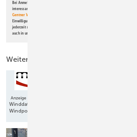
Bei Anmeldung zu diesem Newsletter bin ich damit einverstanden, über
interessante Verlags- und Online-Angebote
der Marken der Alfons W.
Gentner Verlag GmbH & Co. KG
informiert zu werden. Diese
Einwilligung kann ich jederzeit widerrufen und eine Abmeldung ist
jederzeit möglich. Informationen zum Umgang mit Daten finden Sie
auch in unserer
Datenschutzerklärung
.
Weitere Inhalte
Anzeige
Winddatenportal gibt schnell Aufschluss über
Windpotenzial