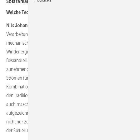
Solaranlagen.
Welche Technologien werden bei Ihnen stark nachgefragt?
Nils Johannsen:
Die präzise und hochfrequente Erfassung und
Verarbeitung von Signalen wie Schwingungen, Dehnungen und
mechanischen Belastungen, die direkt in die Automatisierung der
Windenergieanlage integriert sind, ist seit einigen Jahren ein fester
Bestandteil. Darüber hinaus wird für die elektrische Überwachung
zunehmend die schnelle Netzdatenerfassung von Spannungen und
Strömen für einzelne Erzeugungsanlagen, aber auch für die
Kombination und Verteilung mehrerer Anlagen nachgefragt. Neben
den traditionellen Algorithmen zur Datenanalyse wird zunehmend
auch maschinelles Lernen zur Verarbeitung und Nutzung der
aufgezeichneten Signale eingesetzt. Diese Technologien werden
nicht nur zur Überwachung, sondern auch direkt zur Optimierung
der Steuerung und Regelung dieser Anlagen genutzt.