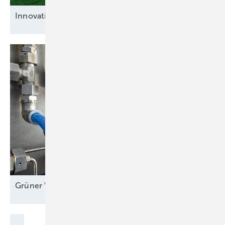
Innovative
Bremsenlöser
Grüner Wasserstoff bereit für große
Maßstäbe