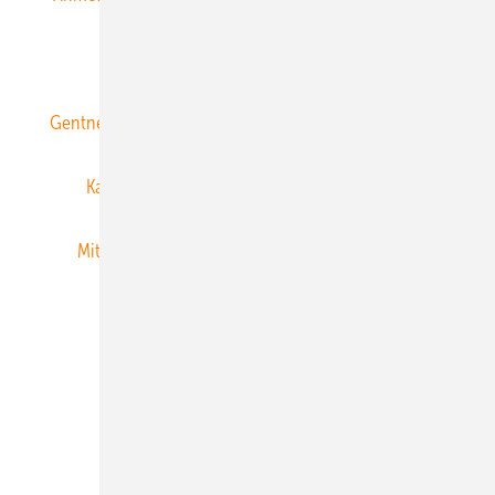
ERNEUERBARE ENERGIEN abonnieren
Gentner Energy Media
Gentner Verlag
Impressum
Karriere bei Gentner
Team
Mediaservice
Mitgliedschaften und Engagement
Newsletter
Privacy Manager
RSS-Feed
Veranstaltungen / Webinare
© 2026 ERNEUERBARE ENERGIEN