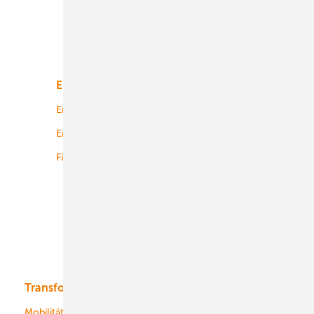
Unsere Themen
Energiemarkt
Technologie
Energierecht
Planung
Energiemärkte weltweit
Logistik
Finanzierung
Betrieb
Onshore-Wind
Offshore-Wind
Solar
Bioenergie
Transformation
Energieversorger
Service
Mobilität
Kommunen