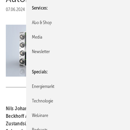
Services
07.06.2024
|
Veröffentlicht in
Ausgabe 05-2024
|
Druckvorschau
Abo & Shop
Media
Newsletter
Specials
Bild: Beckhoff
Energiemarkt
Technologie
Nils Johannsen, Technical Management Wind Energy,
Webinare
Beckhoff Automation GmbH & Co. KG, über
Zustandsüberwachung und Steuerung von Wind- und
Podcasts