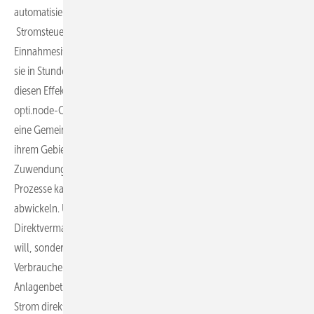
automatisieren, angefangen bei der jährlich anfallenden
Stromsteuermeldung bis zur Schaffung von Transparenz bei der
Einnahmesituation. Wenn eine PV-Anlage in Betrieb geht, bekommt
sie in Stunden mit negativen Börsenpreisen keine Vergütung. Und
diesen Effekt zu quantifizieren, ist eine Funktion, die mit dem
opti.node-Cockpit für Kunden bereitgestellt wird. Oder wenn ich
eine Gemeinde an den Vermarktungserlösen einer PV-Anlage auf
ihrem Gebiet beteiligen möchte, kann man Teile dieser
Zuwendungen von den Netzbetreibern erstattet bekommen. Diese
Prozesse kann man mithilfe des opti.node-Cockpits automatisch
abwickeln. Und wenn ich den Strom nicht nur an einen
Direktvermarkter im Rahmen des Marktprämienmodells verkaufen
will, sondern über eine Direktlieferung an mittelständische
Verbraucher kommt unser PPA-as-a-Service zum Einsatz; und der
Anlagenbetreiber wird zu einem echten Energielieferanten, der den
Strom direkt über das öffentliche Netz an einen Gewerbe- und