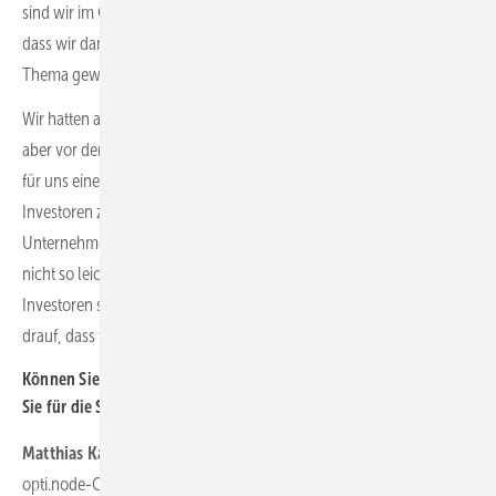
sind wir im Geschäftskundensegment aktiv. Für uns ist es schön,
dass wir damit zwei deutsche und europäische Investoren für das
Thema gewinnen konnten.
Wir hatten auch viel Interesse von US-amerikanischen Investoren,
aber vor dem Hintergrund der geopolitischen Entwicklungen ist es
für uns eine tolle Sache, dass wir das mit auch zwei deutschen
Investoren zum Abschluss bringen konnten. Gerade für
Unternehmen unserer Größe ist es in den vergangenen Monaten gar
nicht so leicht gewesen, mit deutschen und europäischen
Investoren solche Runden zu schließen. Deshalb sind wir stolz
drauf, dass wir das geschafft haben.
Können Sie kurz noch ein Wort sagen, welche Dienstleitungen
Sie für die Solarbranche bereithalten?
Matthias Karger:
PV-Anlagenbetreiber können mithilfe unseres
opti.node-Cockpits alle kaufmännischen Geschäftsprozesse