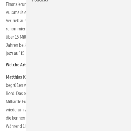
Finanzierungsrunde durchzuführen, um zum einen weiter in die
Automatisierung des Produkts investieren zu können, aber auch den
Vertrieb auszuweiten. Im März haben wir dann mit zwei
renommierten Wachstumsinvestoren eine neue Finanzierungsrunde
über 15 Millionen Euro durchgeführt. Die A-Runde vor anderthalb
Jahren belief sich auf sieben Millionen Euro, die B-Runde kommt
jetzt auf 15 Millionen Euro.
Welche Art von Investoren konnten Sie überzeugen?
Matthias Karger:
Neben unseren bestehenden Investoren
begrüßen wir insbesondere zwei neue Wachstumsfinanzierer an
Bord. Das eine ist der Deeptech and Climate Fund, ein rund eine
Milliarde Euro schwerer Fonds mit Sitz in Deutschland. E-Capital
wiederum war Investor der ersten Stunde von 1Komma5Grad, und
die kennen sich dementsprechend in dem Energiesegment aus.
Während 1Komma5Grad im Privatkundenbereich unterwegs ist,