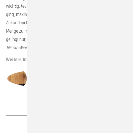
wichtig, technisch seine Anlage im Griff zu haben, weil es darum
ging, maximal viele Kilowattstunden zu produzieren. Das wird in
Zukunft nicht mehr so sein. Es kommt nicht mehr darauf an, die
Menge zu maximieren, sondern den Vermarktungserfolg. Das
gelingt nur, indem ich mich der echten Energiewirtschaft zuwende.
Nicole Weinhold
Weitere Informationen:
https://www.node.energy/
Matthias Karger
Gründer und Geschäftsführer der node.energy GmbH
Foto: node.energy
Teilen
Link kopieren