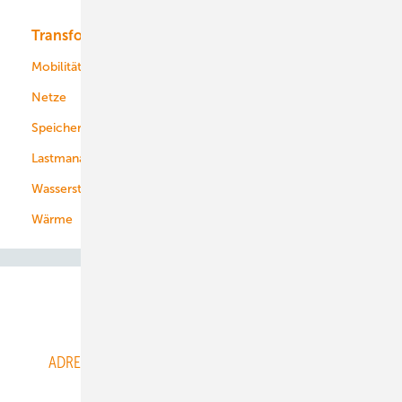
Transformation
Energieversorger
Service
Mobilität
Kommunen
Netze
Stadtwerke
Speicher
Energiekonzerne
Lastmanagement
Wasserstoff
Wärme
Abo- & Leserservice
ADRESSBUCH der WIND- und SOLARENERGIE
AGB