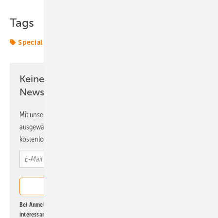
Tags
Special
Keine Zeit? Kein Problem mit dem ERE
Newsletter!
Mit unserem Newsletter erhalten Sie regelmäßig von uns
ausgewählte Informationen und Neuigkeiten, gebündelt und
kostenlos direkt ins Postfach.
Bei Anmeldung zu diesem Newsletter bin ich damit einverstanden, über
interessante Verlags- und Online-Angebote
der Marken der Alfons W.