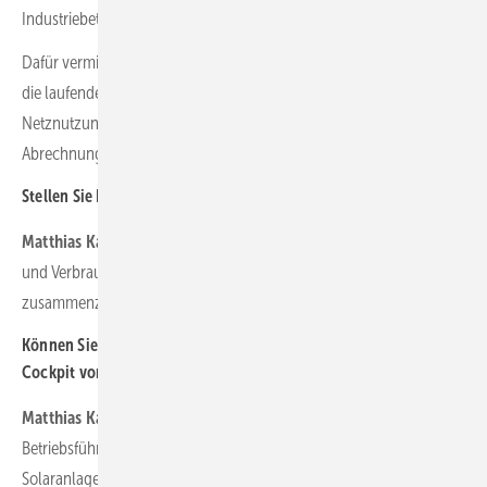
Industriebetrieb liefert.
Dafür vermitteln wir passende Verbraucher, und kümmern uns um
die laufende Abwicklung aller energiewirtschaftlichen Prozesse,
Netznutzung, Bilanzkreis-Management, Überschussvermarktung,
Abrechnung.
Stellen Sie Ihre Dienstleistungen auf der Smarter E vor?
Matthias Karger:
Ja. Auf der Smarter E, wo sich Anlagenbetreiber
und Verbraucher tummeln, ist unser Ziel, beide am Ende des Tages
zusammenzubringen bzw. nachhaltig zu „matchen“.
Können Sie noch einmal zusammenfassen, warum kein Weg am
Cockpit vorbeiführt für die Solarbetreiber?
Matthias Karger:
Eine professionelle kaufmännische
Betriebsführung wird immer erfolgskritischer für die
Solaranlagenbetreiber. In der Vergangenheit war es in erster Linie