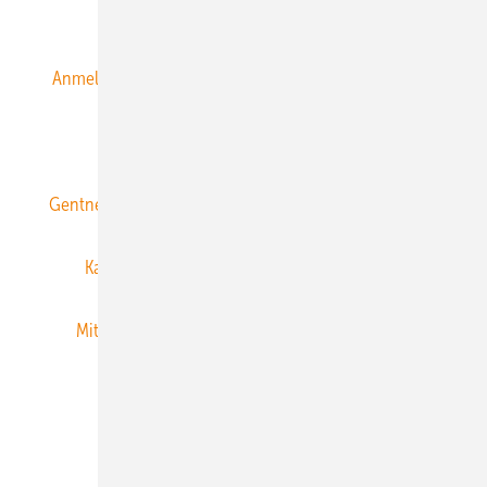
Alle Inhalte chronologisch
Anmelden
Anmeldung & Registrierung
Datenschutz
E-Paper
ERNEUERBARE ENERGIEN abonnieren
Gentner Energy Media
Gentner Verlag
Impressum
Karriere bei Gentner
Team
Mediaservice
Mitgliedschaften und Engagement
Newsletter
Privacy Manager
RSS-Feed
Veranstaltungen / Webinare