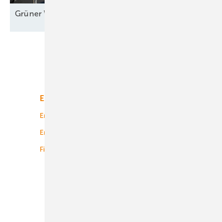
Grüner Wasserstoff bereit für große
Maßstäbe
Unsere Themen
Energiemarkt
Technologie
Energierecht
Planung
Energiemärkte weltweit
Logistik
Finanzierung
Betrieb
Onshore-Wind
Offshore-Wind
Solar
Bioenergie