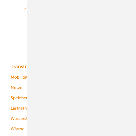
Finanzierung
Betrieb
Onshore-Wind
Offshore-Wind
Solar
Bioenergie
Transformation
Energieversorger
Service
Mobilität
Kommunen
Netze
Stadtwerke
Speicher
Energiekonzerne
Lastmanagement
Wasserstoff
Wärme