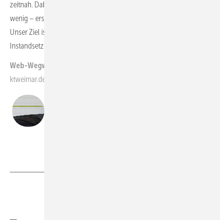
zeitnah. Dabei passiert im Winter wegen der Nässe und dem Frost
wenig – erst ab März sind die Arbeiten erfahrungsgemäß möglich.
Unser Ziel ist es, innerhalb eines Monats eine
Instandsetzungsmaßnahme auszuführen.
Web-Wegweiser:
ktweimar.de/de/einsatzbereiche/sanierung-von-hybridtuermen/
Klaus Deininger
Geschäftsführer, KTW Kunststoff-Technik
Foto: MATTHIAS ECKERT - KTW Kunststoff
Teilen
Link kopieren