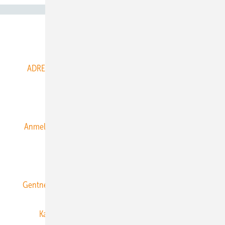
Abo- & Leserservice
ADRESSBUCH der WIND- und SOLARENERGIE
AGB
Alle Inhalte chronologisch
Anmelden
Anmeldung & Registrierung
Datenschutz
E-Paper
ERNEUERBARE ENERGIEN abonnieren
Gentner Energy Media
Gentner Verlag
Impressum
Karriere bei Gentner
Team
Mediaservice