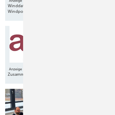
Anzeige
Winddatenportal gibt schnell Aufschluss über
Windpotenzial
Anzeige
Zusammenarbeit für langfristige
Stabilität