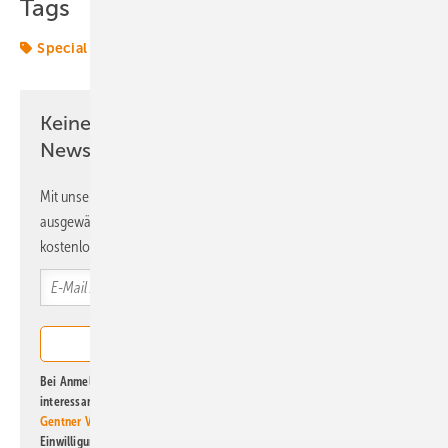
Tags
Special
Keine Zeit? Kein Problem mit dem ERE
Newsletter!
Mit unserem Newsletter erhalten Sie regelmäßig von uns
ausgewählte Informationen und Neuigkeiten, gebündelt und
kostenlos direkt ins Postfach.
Bei Anmeldung zu diesem Newsletter bin ich damit einverstanden, über
interessante Verlags- und Online-Angebote
der Marken der Alfons W.
Gentner Verlag GmbH & Co. KG
informiert zu werden. Diese
Einwilligung kann ich jederzeit widerrufen und eine Abmeldung ist