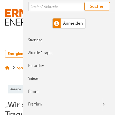
Springe
Springe
Springe
Search
auf
auf
auf
Hauptinhalt
Hauptmenü
SiteSearch
MENÜ
Startseite
Aktuelle Ausgabe
Energiemarkt
Technologie
Webinare
Podcasts
Heftarchiv
Special
Videos
Anzeige
Firmen
„Wir schlagen
Premium
Tragwerksverstärkungen