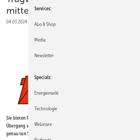
mittels CFK-Sheets vor“
Services
04.03.2024
|
Veröffentlicht in
Ausgabe 03-2024
|
Druckvorschau
Abo & Shop
Media
Newsletter
Specials
Energiemarkt
Technologie
Sie bieten Reparaturen für Hybridtürme insbesondere am
Webinare
Übergang von unterer Beton- zu oberer Stahlhälfte an. Was
genau tun Sie dabei?
Podcasts