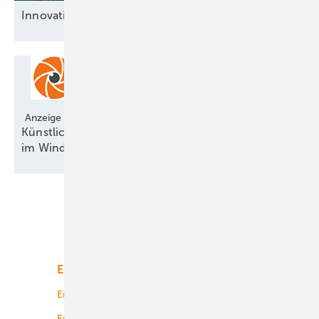
Innovative
Bremsenlöser
Anzeige
Künstliche Intelligenz revolutioniert Vogelschutz
im
Windpark
Unsere Themen
Energiemarkt
Technologie
Energierecht
Planung
Energiemärkte weltweit
Logistik