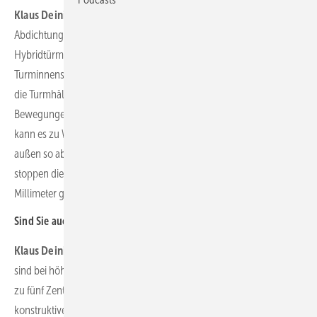
Klaus Deininger:
Wir reden hierbei von einer hochelastischen
Abdichtung besonders im Bereich der Adapterelemente von
Hybridtürmen, einer „Bandage“. Hier, wo Spannglieder an der
Turminnenseite und ein im Beton eingelassener Ankerkorb aus Stahl
die Turmhälften zusammenhalten und hohe dynamische
Bewegungen herrschen, kann es zu Rissen im Beton kommen. Dort
kann es zu Wasserführungen bis ins Innere kommen. Wir dichten
außen so ab, dass an die Bewehrung kein Wasser gelangt, und
stoppen die Gefahr von Rostbildung. Wir haben hier Risse bis zu 0,7
Millimeter geschlossen.
Sind Sie auch bei neuen Betonhybridtürmen im Pflegeeinsatz?
Klaus Deininger:
Auch dort können Risse auftreten. Inzwischen
sind bei höheren Türmen vereinzelt in 100 Meter Höhe flächige bis
zu fünf Zentimeter tiefe Abplatzungen aufgetreten. Hier sind
konstruktive Sanierungsmaßnahmen zur Tragwerksverstärkung