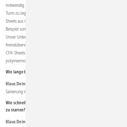
notwendig. Im Gegensatz zur Möglichkeit, Stahlmanchetten um den
Turm zu legen, schlagen wir Tragwerksverstärkungen mittels CFK-
Sheets aus Carbon-Faser-Kunststoffen vor. Diese kommen zum
Beispiel sonst zur Verstärkung runder Brückenträger zum Einsatz.
Unser Unternehmen ist mit diesen Lösungen zertifiziert und
fremdüberwacht. Vor der Tragwerksverstärkung mit eben diesen
CFK-Sheets werden Betonausbruchsstellen klassisch mit
polymermodifizierten Betonersatzsystemen reprofiliert.
Wie lange brauchen Sie für eine Sanierung?
Klaus Deininger:
Etwa eine Woche für eine Anlage zum Beispiel bei
Sanierung mit den CFK-Sheets.
Wie schnell können Sie im Windpark sein, um die Instandsetzung
zu starten?
Klaus Deininger:
Sofern es die Witterung erlaubt, übernehmen wir